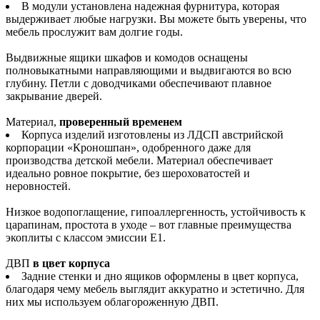
В модули установлена надежная фурнитура, которая
выдерживает любые нагрузки. Вы можете быть уверены, что
мебель прослужит вам долгие годы.
Выдвижные ящики шкафов и комодов оснащены
полновыкатными направляющими и выдвигаются во всю
глубину. Петли с доводчиками обеспечивают плавное
закрывание дверей.
Материал,
проверенный временем
Корпуса изделий изготовлены из ЛДСП австрийской
корпорации «Кроношпан», одобренного даже для
производства детской мебели. Материал обеспечивает
идеально ровное покрытие, без шероховатостей и
неровностей.
Низкое водопоглащение, гипоаллергенность, устойчивость к
царапинам, простота в уходе – вот главные преимущества
экоплиты с классом эмиссии Е1.
ДВП
в цвет корпуса
Задние стенки и дно ящиков оформлены в цвет корпуса,
благодаря чему мебель выглядит аккуратно и эстетично. Для
них мы используем облагороженную ДВП.