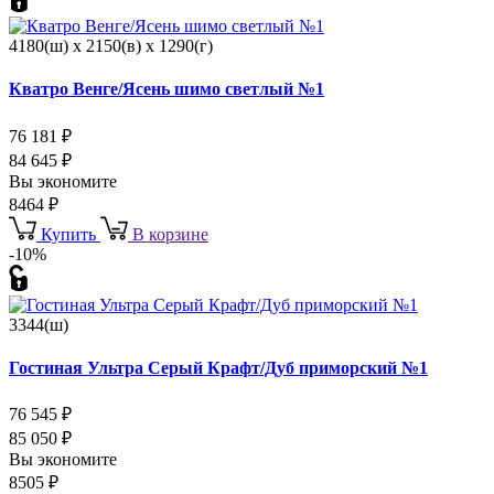
4180(ш) x 2150(в) x 1290(г)
Кватро Венге/Ясень шимо светлый №1
76 181
₽
84 645
₽
Вы экономите
8464
₽
Купить
В корзине
-10%
3344(ш)
Гостиная Ультра Серый Крафт/Дуб приморский №1
76 545
₽
85 050
₽
Вы экономите
8505
₽