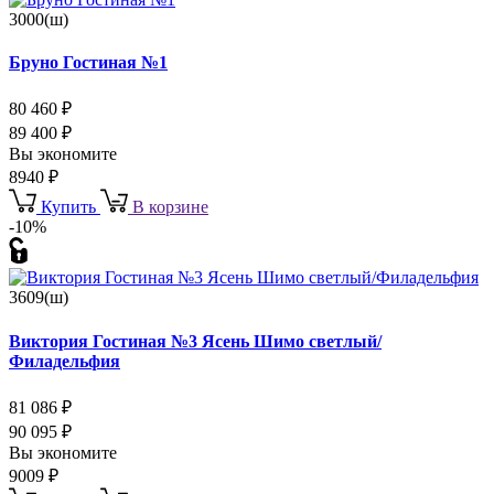
3000(ш)
Бруно Гостиная №1
80 460
₽
89 400
₽
Вы экономите
8940
₽
Купить
В корзине
-10%
3609(ш)
Виктория Гостиная №3 Ясень Шимо светлый/
Филадельфия
81 086
₽
90 095
₽
Вы экономите
9009
₽