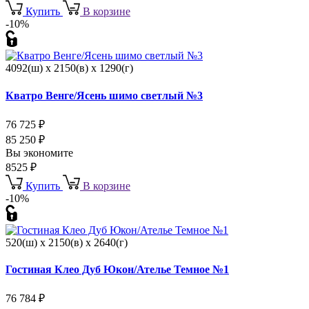
Купить
В корзине
-10%
4092(ш) x 2150(в) x 1290(г)
Кватро Венге/Ясень шимо светлый №3
76 725
₽
85 250
₽
Вы экономите
8525
₽
Купить
В корзине
-10%
520(ш) x 2150(в) x 2640(г)
Гостиная Клео Дуб Юкон/Ателье Темное №1
76 784
₽