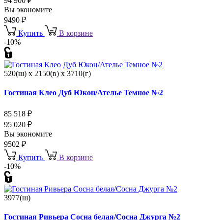
94 900
₽
Вы экономите
9490
₽
Купить
В корзине
-10%
520(ш) x 2150(в) x 3710(г)
Гостиная Клео Дуб Юкон/Ателье Темное №2
85 518
₽
95 020
₽
Вы экономите
9502
₽
Купить
В корзине
-10%
3977(ш)
Гостиная Ривьера Сосна белая/Сосна Джурга №2