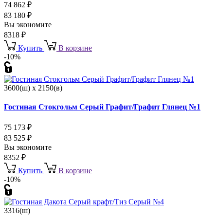
74 862
₽
83 180
₽
Вы экономите
8318
₽
Купить
В корзине
-10%
3600(ш) x 2150(в)
Гостиная Стокгольм Серый Графит/Графит Глянец №1
75 173
₽
83 525
₽
Вы экономите
8352
₽
Купить
В корзине
-10%
3316(ш)