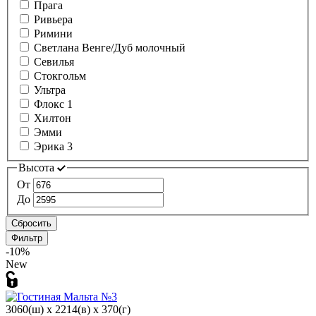
Прага
Ривьера
Римини
Светлана Венге/Дуб молочный
Севилья
Стокгольм
Ультра
Флокс 1
Хилтон
Эмми
Эрика 3
Высота
От
До
Сбросить
Фильтр
-10%
New
3060(ш) x 2214(в) x 370(г)