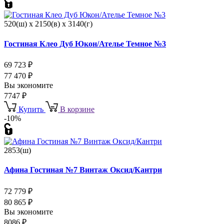
520(ш) x 2150(в) x 3140(г)
Гостиная Клео Дуб Юкон/Ателье Темное №3
69 723
₽
77 470
₽
Вы экономите
7747
₽
Купить
В корзине
-10%
2853(ш)
Афина Гостиная №7 Винтаж Оксид/Кантри
72 779
₽
80 865
₽
Вы экономите
8086
₽