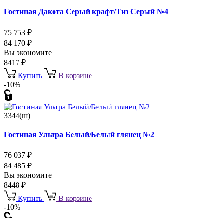
Гостиная Дакота Серый крафт/Тиз Серый №4
75 753
₽
84 170
₽
Вы экономите
8417
₽
Купить
В корзине
-10%
3344(ш)
Гостиная Ультра Белый/Белый глянец №2
76 037
₽
84 485
₽
Вы экономите
8448
₽
Купить
В корзине
-10%