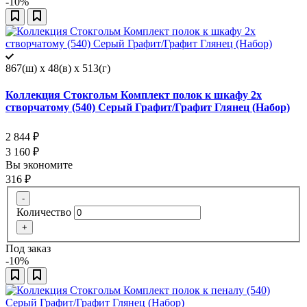
-10%
867(ш) x 48(в) x 513(г)
Коллекция Стокгольм Комплект полок к шкафу 2х
створчатому (540) Серый Графит/Графит Глянец (Набор)
2 844
₽
3 160
₽
Вы экономите
316
₽
-
Количество
+
Под заказ
-10%