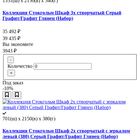
1351(ш) x 2150(в) x 540(г)
Коллекция Стокгольм Шкаф 3х створчатый Серый
Графит/Графит Глянец (Набор)
35 492
₽
39 435
₽
Вы экономите
3943
₽
-
Количество
+
Под заказ
-10%
701(ш) x 2150(в) x 380(г)
Коллекция Стокгольм Шкаф 2х створчатый с зеркалом
левый (380) Серый Графит/Графит Глянец (Набор)