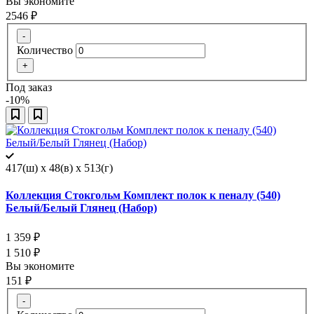
Вы экономите
2546
₽
-
Количество
+
Под заказ
-10%
417(ш) x 48(в) x 513(г)
Коллекция Стокгольм Комплект полок к пеналу (540)
Белый/Белый Глянец (Набор)
1 359
₽
1 510
₽
Вы экономите
151
₽
-