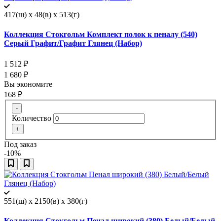
417(ш) x 48(в) x 513(г)
Коллекция Стокгольм Комплект полок к пеналу (540)
Серый Графит/Графит Глянец (Набор)
1 512
₽
1 680
₽
Вы экономите
168
₽
-
Количество
+
Под заказ
-10%
551(ш) x 2150(в) x 380(г)
Коллекция Стокгольм Пенал широкий (380) Белый/Белый