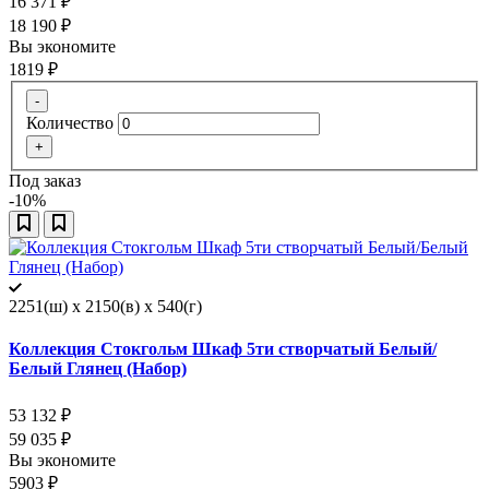
16 371
₽
18 190
₽
Вы экономите
1819
₽
-
Количество
+
Под заказ
-10%
2251(ш) x 2150(в) x 540(г)
Коллекция Стокгольм Шкаф 5ти створчатый Белый/
Белый Глянец (Набор)
53 132
₽
59 035
₽
Вы экономите
5903
₽