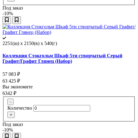
Под заказ
-10%
2251(ш) x 2150(в) x 540(г)
Коллекция Стокгольм Шкаф 5ти створчатый Серый
Графит/Графит Глянец (Набор)
57 083
₽
63 425
₽
Вы экономите
6342
₽
-
Количество
+
Под заказ
-10%