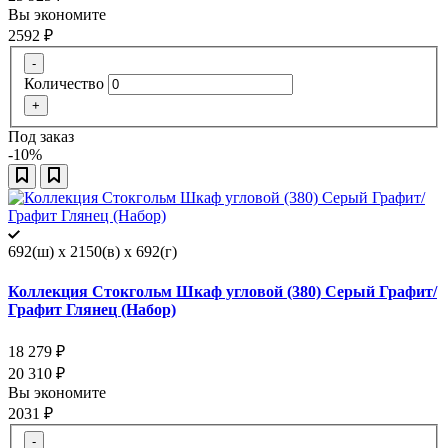
Вы экономите
2592
₽
-
Количество
+
Под заказ
-10%
692(ш) x 2150(в) x 692(г)
Коллекция Стокгольм Шкаф угловой (380) Серый Графит/
Графит Глянец (Набор)
18 279
₽
20 310
₽
Вы экономите
2031
₽
-