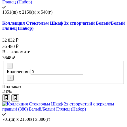
1351(ш) x 2150(в) x 540(г)
Коллекция Стокгольм Шкаф 3х створчатый Белый/Белый
Глянец (Набор)
32 832
₽
36 480
₽
Вы экономите
3648
₽
-
Количество
+
Под заказ
-10%
701(ш) x 2150(в) x 380(г)