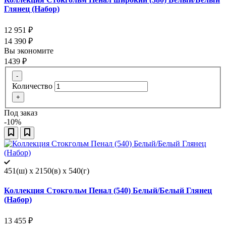
Глянец (Набор)
12 951
₽
14 390
₽
Вы экономите
1439
₽
-
Количество
+
Под заказ
-10%
451(ш) x 2150(в) x 540(г)
Коллекция Стокгольм Пенал (540) Белый/Белый Глянец
(Набор)
13 455
₽