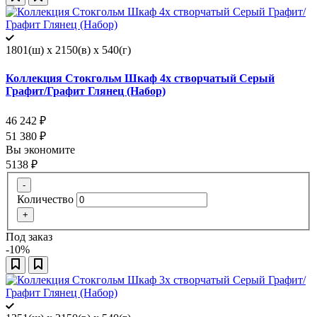
1801(ш) x 2150(в) x 540(г)
Коллекция Стокгольм Шкаф 4х створчатый Серый
Графит/Графит Глянец (Набор)
46 242
₽
51 380
₽
Вы экономите
5138
₽
-
Количество
+
Под заказ
-10%