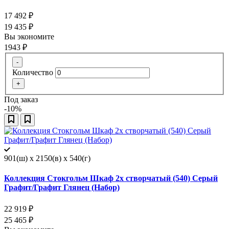
17 492
₽
19 435
₽
Вы экономите
1943
₽
-
Количество
+
Под заказ
-10%
901(ш) x 2150(в) x 540(г)
Коллекция Стокгольм Шкаф 2х створчатый (540) Серый
Графит/Графит Глянец (Набор)
22 919
₽
25 465
₽