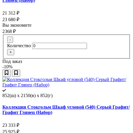
Глянец (Набор)
21 312
₽
23 680
₽
Вы экономите
2368
₽
-
Количество
+
Под заказ
-10%
852(ш) x 2150(в) x 852(г)
Коллекция Стокгольм Шкаф угловой (540) Серый Графит/
Графит Глянец (Набор)
23 333
₽
25 925
₽