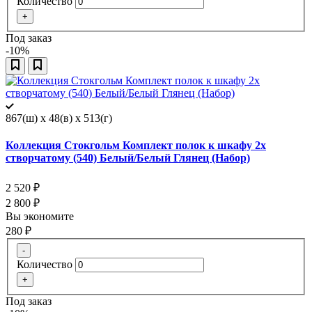
Количество
+
Под заказ
-10%
867(ш) x 48(в) x 513(г)
Коллекция Стокгольм Комплект полок к шкафу 2х
створчатому (540) Белый/Белый Глянец (Набор)
2 520
₽
2 800
₽
Вы экономите
280
₽
-
Количество
+
Под заказ