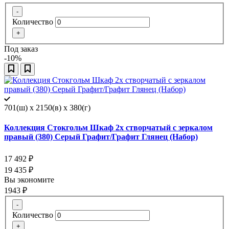
-
Количество
+
Под заказ
-10%
701(ш) x 2150(в) x 380(г)
Коллекция Стокгольм Шкаф 2х створчатый с зеркалом
правый (380) Серый Графит/Графит Глянец (Набор)
17 492
₽
19 435
₽
Вы экономите
1943
₽
-
Количество
+