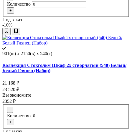
Количество
+
Под заказ
-10%
901(ш) x 2150(в) x 540(г)
Коллекция Стокгольм Шкаф 2х створчатый (540) Белый/
Белый Глянец (Набор)
21 168
₽
23 520
₽
Вы экономите
2352
₽
-
Количество
+
Под заказ