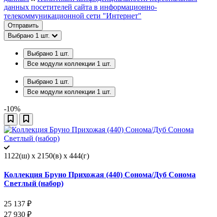
данных посетителей сайта в информационно-
телекоммуникационной сети "Интернет"
Отправить
Выбрано
1
шт.
Выбрано
1
шт.
Все модули коллекции
1
шт.
Выбрано
1
шт.
Все модули коллекции
1
шт.
-10%
1122(ш) x 2150(в) x 444(г)
Коллекция Бруно Прихожая (440) Сонома/Дуб Сонома
Светлый (набор)
25 137
₽
27 930
₽