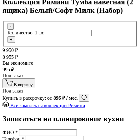
Коллекция Римини Тумба навесная (2
ящика) Белый/Софт Милк (Набор)
-
Количество
+
9 950
₽
8 955
₽
Вы экономите
995
₽
Под заказ
В корзину
Под заказ
Купить в рассрочку:
от
896
₽
/ мес.
Все комплекты коллекции Римини
Записаться на планирование кухни
ФИО
*
Телефон
*