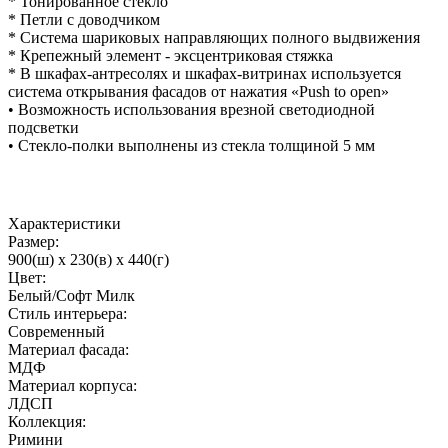
* Тонированное стекло
* Петли с доводчиком
* Система шариковых направляющих полного выдвижения
* Крепежный элемент - эксцентриковая стяжка
* В шкафах-антресолях и шкафах-витринах используется
система открывания фасадов от нажатия «Push to open»
• Возможность использования врезной светодиодной
подсветки
• Стекло-полки выполнены из стекла толщиной 5 мм
Характеристики
Размер:
900(ш) x 230(в) x 440(г)
Цвет:
Белый/Софт Милк
Стиль интерьера:
Современный
Материал фасада:
МДФ
Материал корпуса:
ЛДСП
Коллекция:
Римини