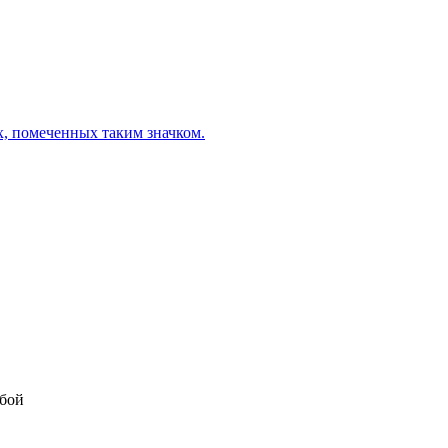
х, помеченных таким значком.
убой