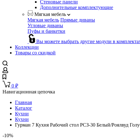
Стеновые панели
Дополнительные комплектующие
Мягкая мебель
Мягкая мебель
Прямые диваны
Угловые диваны
Пуфы и банкетки
Вы можете выбрать другие модули в комплекта
Коллекции
Товары со скидкой
0
₽
Навигационная цепочка
Главная
Каталог
Кухни
Кухни
Гурман 7 Кухня Рабочий стол РСЗ-30 Белый/Роялвуд Гол
-10%