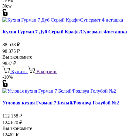
-10%
New
Кухня Гурман 7 Дуб Серый Крафт/Супермат Фисташка
88 538
₽
98 375
₽
Вы экономите
9837
₽
Купить
В корзине
-10%
Угловая кухня Гурман 7 Белый/Роялвуд Голубой №2
112 158
₽
124 620
₽
Вы экономите
12462
₽