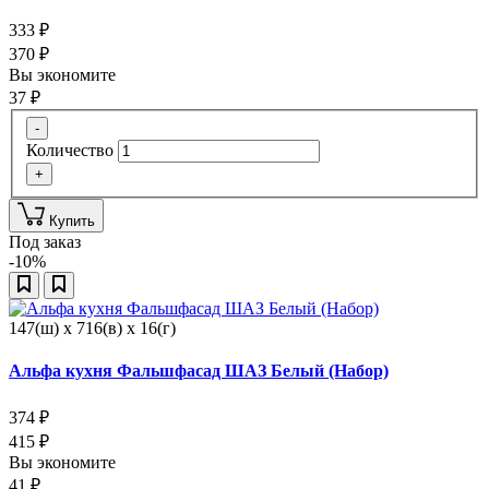
333
₽
370
₽
Вы экономите
37
₽
-
Количество
+
Купить
Под заказ
-10%
147(ш) x 716(в) x 16(г)
Альфа кухня Фальшфасад ШАЗ Белый (Набор)
374
₽
415
₽
Вы экономите
41
₽