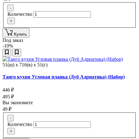
-
Количество
+
Купить
Под заказ
-10%
51(ш) x 716(в) x 51(г)
Танго кухня Угловая планка (Дуб Адриатика) (Набор)
446
₽
495
₽
Вы экономите
49
₽
-
Количество
+