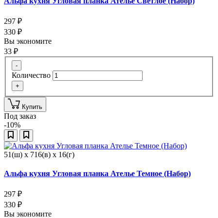
Альфа кухня Угловая планка Ателье Светлое (Набор)
297
₽
330
₽
Вы экономите
33
₽
-
Количество
+
Купить
Под заказ
-10%
51(ш) x 716(в) x 16(г)
Альфа кухня Угловая планка Ателье Темное (Набор)
297
₽
330
₽
Вы экономите