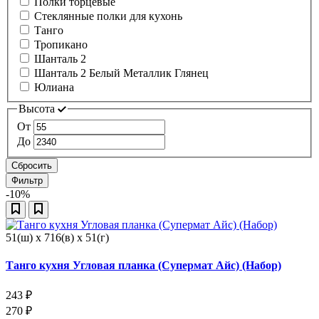
Полки торцевые
Стеклянные полки для кухонь
Танго
Тропикано
Шанталь 2
Шанталь 2 Белый Металлик Глянец
Юлиана
Высота
От
До
Сбросить
Фильтр
-10%
51(ш) x 716(в) x 51(г)
Танго кухня Угловая планка (Супермат Айс) (Набор)
243
₽
270
₽