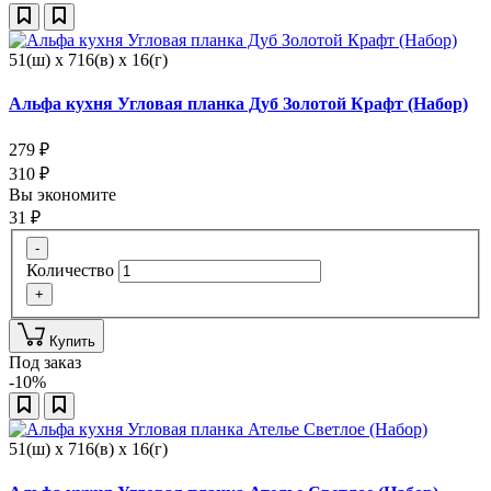
51(ш) x 716(в) x 16(г)
Альфа кухня Угловая планка Дуб Золотой Крафт (Набор)
279
₽
310
₽
Вы экономите
31
₽
-
Количество
+
Купить
Под заказ
-10%
51(ш) x 716(в) x 16(г)