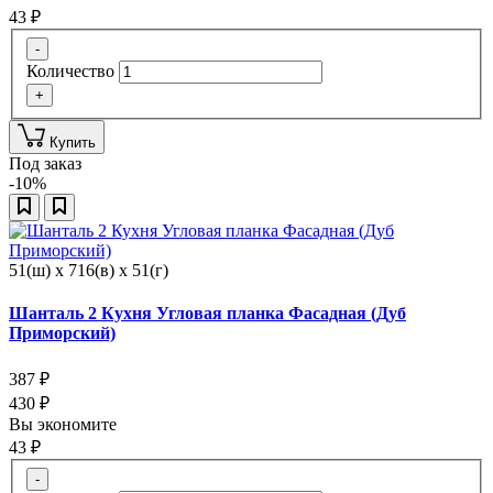
43
₽
-
Количество
+
Купить
Под заказ
-10%
51(ш) x 716(в) x 51(г)
Шанталь 2 Кухня Угловая планка Фасадная (Дуб
Приморский)
387
₽
430
₽
Вы экономите
43
₽
-