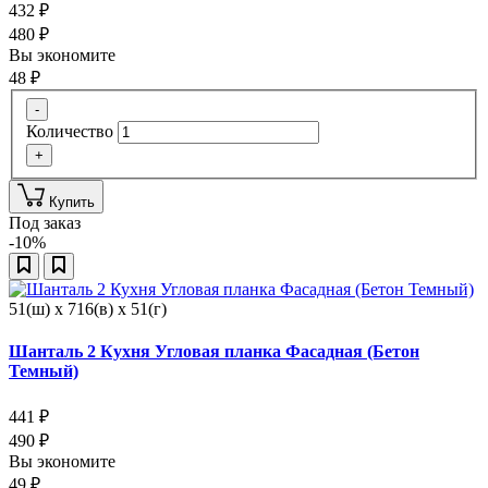
432
₽
480
₽
Вы экономите
48
₽
-
Количество
+
Купить
Под заказ
-10%
51(ш) x 716(в) x 51(г)
Шанталь 2 Кухня Угловая планка Фасадная (Бетон
Темный)
441
₽
490
₽
Вы экономите
49
₽