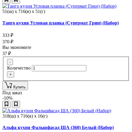
51(ш) x 716(в) x 51(г)
Танго кухня Угловая планка (Супермат Грин) (Набор)
333
₽
370
₽
Вы экономите
37
₽
-
Количество
+
Купить
Под заказ
-10%
318(ш) x 716(в) x 16(г)
Альфа кухня Фальшфасад ША (360) Белый (Набор)