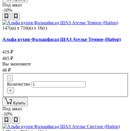
Под заказ
-10%
147(ш) x 716(в) x 16(г)
Альфа кухня Фальшфасад ШАЗ Ателье Темное (Набор)
419
₽
465
₽
Вы экономите
46
₽
-
Количество
+
Купить
Под заказ
-10%