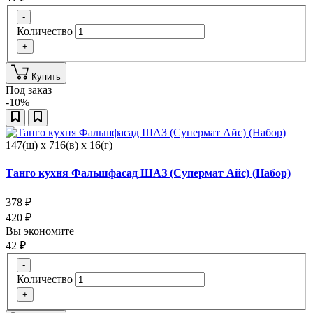
-
Количество
+
Купить
Под заказ
-10%
147(ш) x 716(в) x 16(г)
Танго кухня Фальшфасад ШАЗ (Супермат Айс) (Набор)
378
₽
420
₽
Вы экономите
42
₽
-
Количество
+