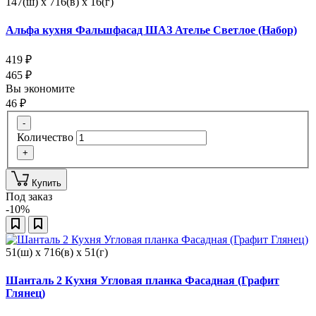
147(ш) x 716(в) x 16(г)
Альфа кухня Фальшфасад ШАЗ Ателье Светлое (Набор)
419
₽
465
₽
Вы экономите
46
₽
-
Количество
+
Купить
Под заказ
-10%
51(ш) x 716(в) x 51(г)
Шанталь 2 Кухня Угловая планка Фасадная (Графит
Глянец)