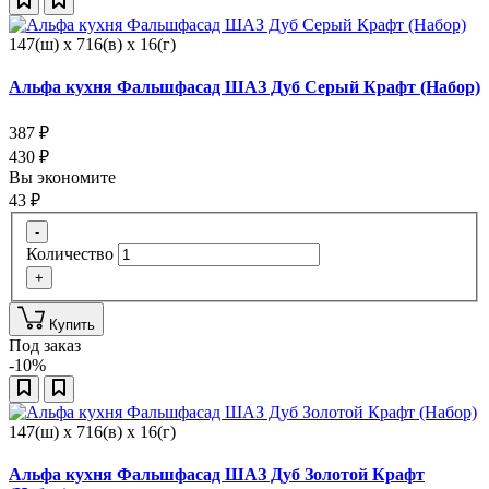
147(ш) x 716(в) x 16(г)
Альфа кухня Фальшфасад ШАЗ Дуб Серый Крафт (Набор)
387
₽
430
₽
Вы экономите
43
₽
-
Количество
+
Купить
Под заказ
-10%
147(ш) x 716(в) x 16(г)
Альфа кухня Фальшфасад ШАЗ Дуб Золотой Крафт