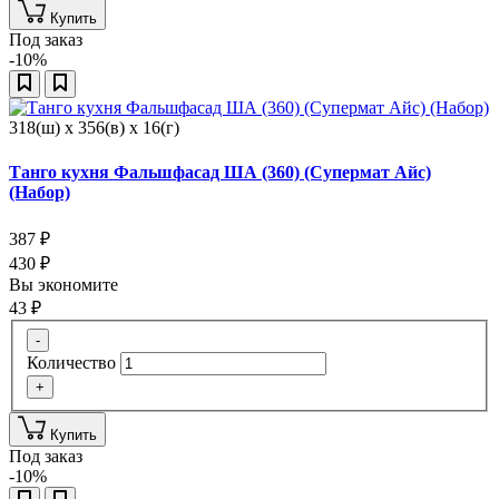
Купить
Под заказ
-10%
318(ш) x 356(в) x 16(г)
Танго кухня Фальшфасад ША (360) (Супермат Айс)
(Набор)
387
₽
430
₽
Вы экономите
43
₽
-
Количество
+
Купить
Под заказ
-10%