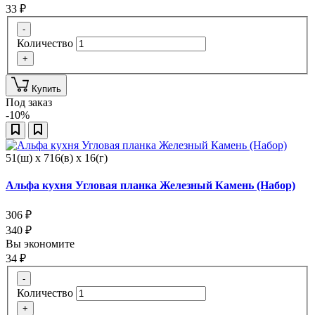
33
₽
-
Количество
+
Купить
Под заказ
-10%
51(ш) x 716(в) x 16(г)
Альфа кухня Угловая планка Железный Камень (Набор)
306
₽
340
₽
Вы экономите
34
₽
-
Количество
+