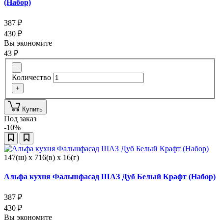
(Набор)
387
₽
430
₽
Вы экономите
43
₽
-
Количество
+
Купить
Под заказ
-10%
147(ш) x 716(в) x 16(г)
Альфа кухня Фальшфасад ШАЗ Дуб Белый Крафт (Набор)
387
₽
430
₽
Вы экономите