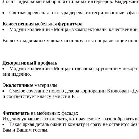
Лофт – идеальный выбор для стильных интерьеров. Выдержанн
Светлая древесная текстура дерева, интегрированные в фас
Качественная
мебельная
фурнитура
Модули коллекции «Монца» укомплектованы качественной ф
Во всех выдвижных ящиках используются направляющие полног
Декоративный профиль
Модули коллекции «Монца» отделаны скруглённым декорат
вид изделию.
Экологичные
материалы
Смелое сочетание нового декора корпорации Kronospan «Ду
и соответствует классу эмиссии Е1.
Фотопечать
на мебельных фасадах
Изделия украшает фотопечать, которая сможет разнообразить в
Такая яркая деталь оживит комнату и сразу не останется 
Вам и Вашим гостям.