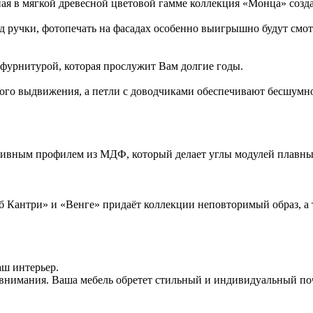
ая в мягкой древесной цветовой гамме коллекция «Монца» созд
ад ручки, фотопечать на фасадах особенно выигрышно будут смотр
урнитурой, которая прослужит Вам долгие годы.
о выдвижения, а петли с доводчиками обеспечивают бесшумное
ивным профилем из МДФ, который делает углы модулей плавным
б Кантри» и «Венге» придаёт коллекции неповторимый образ, а 
аш интерьер.
без внимания. Ваша мебель обретет стильный и индивидуальный 