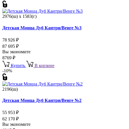
2976(ш) x 1583(г)
Детская Монца Дуб Кантри/Венге №3
78 926
₽
87 695
₽
Вы экономите
8769
₽
Купить
В корзине
-10%
2196(ш)
Детская Монца Дуб Кантри/Венге №2
55 953
₽
62 170
₽
Вы экономите