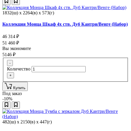
1832(ш) x 2264(в) x 573(г)
Коллекция Монца Шкаф 4х ств. Дуб Кантри/Венге (Набор)
46 314
₽
51 460
₽
Вы экономите
5146
₽
-
Количество
+
Купить
Под заказ
-10%
482(ш) x 2150(в) x 447(г)