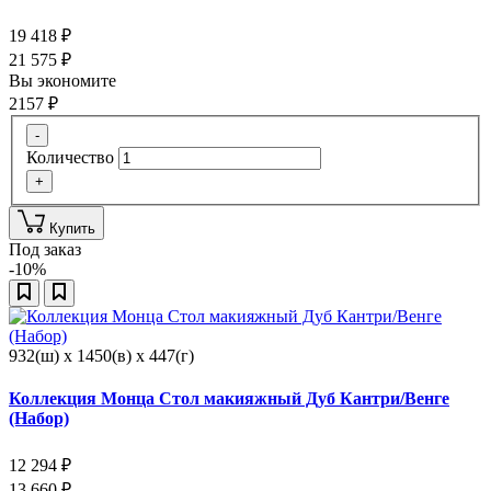
19 418
₽
21 575
₽
Вы экономите
2157
₽
-
Количество
+
Купить
Под заказ
-10%
932(ш) x 1450(в) x 447(г)
Коллекция Монца Стол макияжный Дуб Кантри/Венге
(Набор)
12 294
₽
13 660
₽