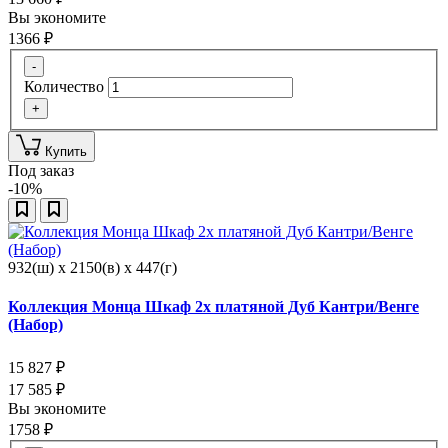
Вы экономите
1366
₽
-
Количество
+
Купить
Под заказ
-10%
932(ш) x 2150(в) x 447(г)
Коллекция Монца Шкаф 2х платяной Дуб Кантри/Венге
(Набор)
15 827
₽
17 585
₽
Вы экономите
1758
₽