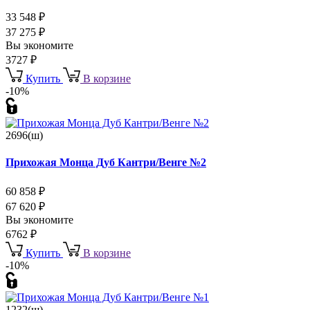
33 548
₽
37 275
₽
Вы экономите
3727
₽
Купить
В корзине
-10%
2696(ш)
Прихожая Монца Дуб Кантри/Венге №2
60 858
₽
67 620
₽
Вы экономите
6762
₽
Купить
В корзине
-10%
1232(ш)