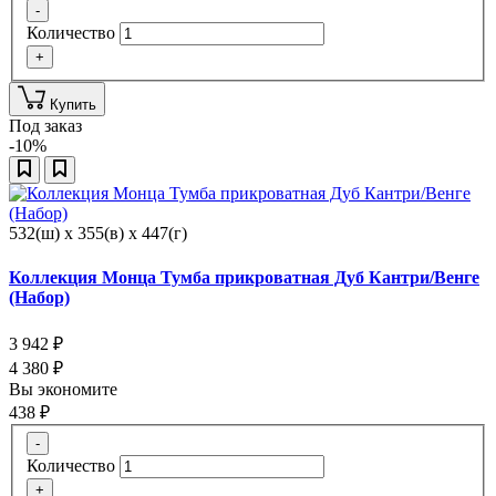
-
Количество
+
Купить
Под заказ
-10%
532(ш) x 355(в) x 447(г)
Коллекция Монца Тумба прикроватная Дуб Кантри/Венге
(Набор)
3 942
₽
4 380
₽
Вы экономите
438
₽
-
Количество
+