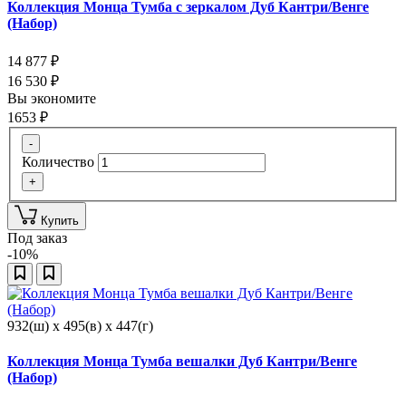
Коллекция Монца Тумба с зеркалом Дуб Кантри/Венге
(Набор)
14 877
₽
16 530
₽
Вы экономите
1653
₽
-
Количество
+
Купить
Под заказ
-10%
932(ш) x 495(в) x 447(г)
Коллекция Монца Тумба вешалки Дуб Кантри/Венге
(Набор)