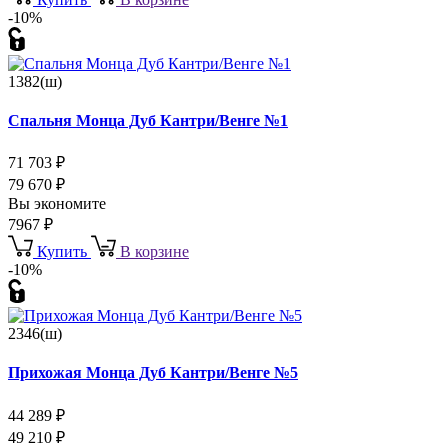
-10%
1382(ш)
Спальня Монца Дуб Кантри/Венге №1
71 703
₽
79 670
₽
Вы экономите
7967
₽
Купить
В корзине
-10%
2346(ш)
Прихожая Монца Дуб Кантри/Венге №5
44 289
₽
49 210
₽