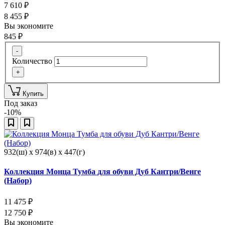
7 610
₽
8 455
₽
Вы экономите
845
₽
-
Количество
+
Купить
Под заказ
-10%
932(ш) x 974(в) x 447(г)
Коллекция Монца Тумба для обуви Дуб Кантри/Венге
(Набор)
11 475
₽
12 750
₽
Вы экономите