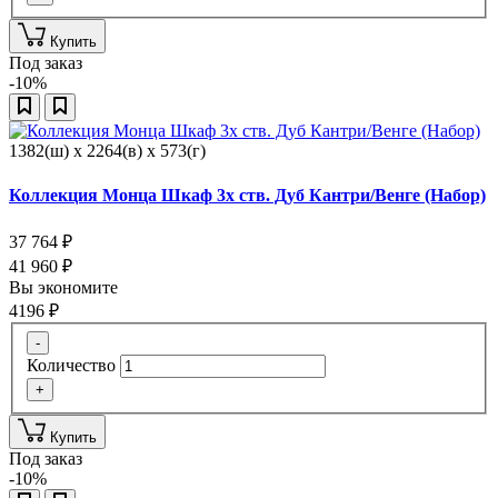
Купить
Под заказ
-10%
1382(ш) x 2264(в) x 573(г)
Коллекция Монца Шкаф 3х ств. Дуб Кантри/Венге (Набор)
37 764
₽
41 960
₽
Вы экономите
4196
₽
-
Количество
+
Купить
Под заказ
-10%