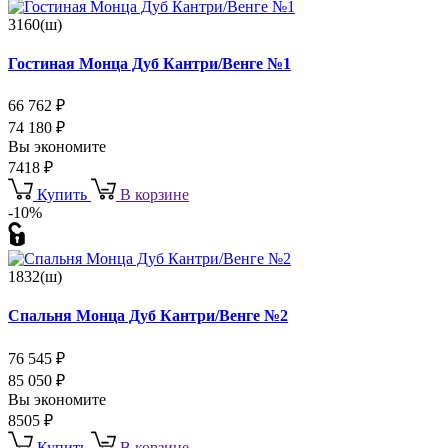
3160(ш)
Гостиная Монца Дуб Кантри/Венге №1
66 762
₽
74 180
₽
Вы экономите
7418
₽
Купить
В корзине
-10%
1832(ш)
Спальня Монца Дуб Кантри/Венге №2
76 545
₽
85 050
₽
Вы экономите
8505
₽
Купить
В корзине