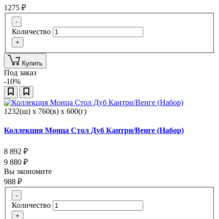
1275
₽
-
Количество
+
Купить
Под заказ
-10%
1232(ш) x 760(в) x 600(г)
Коллекция Монца Стол Дуб Кантри/Венге (Набор)
8 892
₽
9 880
₽
Вы экономите
988
₽
-
Количество
+