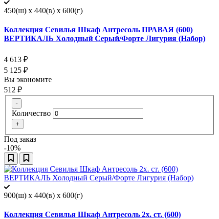
450(ш) x 440(в) x 600(г)
Коллекция Севилья Шкаф Антресоль ПРАВАЯ (600)
ВЕРТИКАЛЬ Холодный Серый/Форте Лигурия (Набор)
4 613
₽
5 125
₽
Вы экономите
512
₽
-
Количество
+
Под заказ
-10%
900(ш) x 440(в) x 600(г)
Коллекция Севилья Шкаф Антресоль 2х. ст. (600)