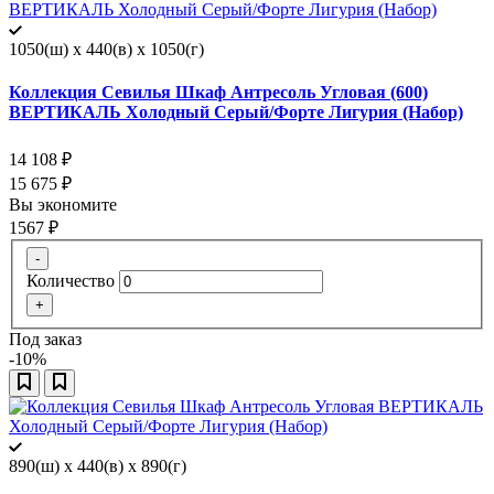
1050(ш) x 440(в) x 1050(г)
Коллекция Севилья Шкаф Антресоль Угловая (600)
ВЕРТИКАЛЬ Холодный Серый/Форте Лигурия (Набор)
14 108
₽
15 675
₽
Вы экономите
1567
₽
-
Количество
+
Под заказ
-10%
890(ш) x 440(в) x 890(г)