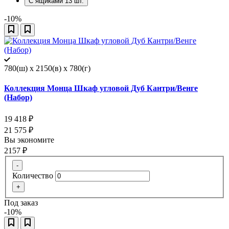
С ящиками
13
шт.
-10%
780(ш) x 2150(в) x 780(г)
Коллекция Монца Шкаф угловой Дуб Кантри/Венге
(Набор)
19 418
₽
21 575
₽
Вы экономите
2157
₽
-
Количество
+
Под заказ
-10%