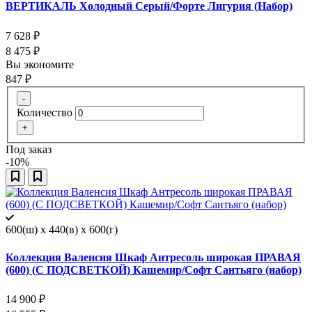
ВЕРТИКАЛЬ Холодный Серый/Форте Лигурия (Набор)
7 628
₽
8 475
₽
Вы экономите
847
₽
-
Количество
+
Под заказ
-10%
600(ш) x 440(в) x 600(г)
Коллекция Валенсия Шкаф Антресоль широкая ПРАВАЯ
(600) (С ПОДСВЕТКОЙ) Кашемир/Софт Сантьяго (набор)
14 900
₽