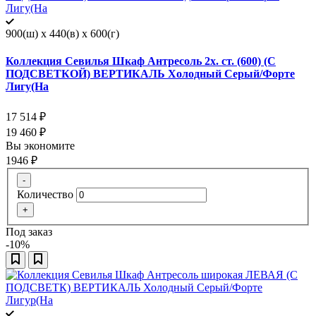
900(ш) x 440(в) x 600(г)
Коллекция Севилья Шкаф Антресоль 2х. ст. (600) (С
ПОДСВЕТКОЙ) ВЕРТИКАЛЬ Холодный Серый/Форте
Лигу(На
17 514
₽
19 460
₽
Вы экономите
1946
₽
-
Количество
+
Под заказ
-10%