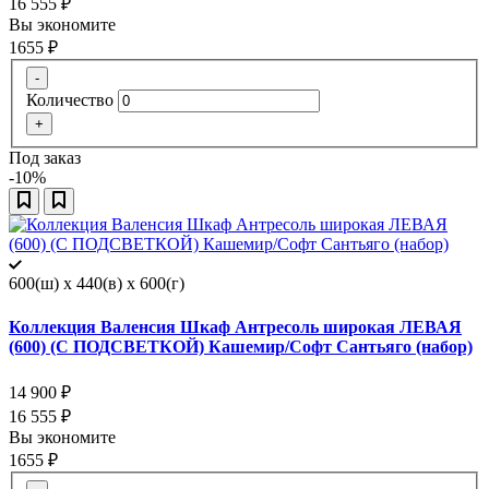
16 555
₽
Вы экономите
1655
₽
-
Количество
+
Под заказ
-10%
600(ш) x 440(в) x 600(г)
Коллекция Валенсия Шкаф Антресоль широкая ЛЕВАЯ
(600) (С ПОДСВЕТКОЙ) Кашемир/Софт Сантьяго (набор)
14 900
₽
16 555
₽
Вы экономите
1655
₽