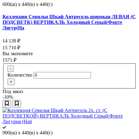
600(ш) x 440(в) x 440(г)
Коллекция Севилья Шкаф Антресоль широкая ЛЕВАЯ (С
ПОДСВЕТК) ВЕРТИКАЛЬ Холодный Серый/Форте
Лигур(На
14 139
₽
15 710
₽
Вы экономите
1571
₽
-
Количество
+
Под заказ
-10%
900(ш) x 440(в) x 440(г)