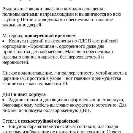
Выдвижные ящики шкафов и комодов оснащены
полновыкатными направляющими и выдвигаются во всю
глубину. Петли с доводчиками обеспечивают плавное
закрывание дверей.
Материал,
проверенный временем
Корпуса изделий изготовлены из ЛДСП австрийской
корпорации «Кроношпан», одобренного даже для
производства детской мебели. Материал обеспечивает
идеально ровное покрытие, без шероховатостей и
неровностей.
Низкое водопоглащение, гипоаллергенность, устойчивость к
царапинам, простота в уходе – вот главные преимущества
экоплиты с классом эмиссии Е1.
ДВП
в цвет корпуса
Задние стенки и дно ящиков оформлены в цвет корпуса,
благодаря чему мебель выглядит аккуратно и эстетично. Для
них мы используем облагороженную ДВП.
Стекла
с пескоструйной обработкой
Рисунок обрабатывается особым составом, благодаря
которому изображение не стирается и не тускнеет. Стекло