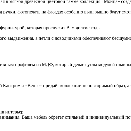
ая в мягкой древесной цветовой гамме коллекция «Монца» созд
ад ручки, фотопечать на фасадах особенно выигрышно будут смотр
урнитурой, которая прослужит Вам долгие годы.
о выдвижения, а петли с доводчиками обеспечивают бесшумное
ивным профилем из МДФ, который делает углы модулей плавным
б Кантри» и «Венге» придаёт коллекции неповторимый образ, а 
аш интерьер.
без внимания. Ваша мебель обретет стильный и индивидуальный 