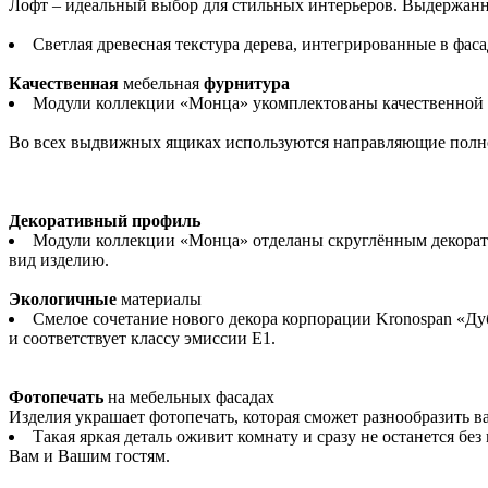
Лофт – идеальный выбор для стильных интерьеров. Выдержанн
Светлая древесная текстура дерева, интегрированные в фас
Качественная
мебельная
фурнитура
Модули коллекции «Монца» укомплектованы качественной ф
Во всех выдвижных ящиках используются направляющие полног
Декоративный профиль
Модули коллекции «Монца» отделаны скруглённым декорат
вид изделию.
Экологичные
материалы
Смелое сочетание нового декора корпорации Kronospan «Ду
и соответствует классу эмиссии Е1.
Фотопечать
на мебельных фасадах
Изделия украшает фотопечать, которая сможет разнообразить в
Такая яркая деталь оживит комнату и сразу не останется 
Вам и Вашим гостям.