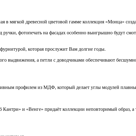
ая в мягкой древесной цветовой гамме коллекция «Монца» созд
ад ручки, фотопечать на фасадах особенно выигрышно будут смотр
урнитурой, которая прослужит Вам долгие годы.
о выдвижения, а петли с доводчиками обеспечивают бесшумное
ивным профилем из МДФ, который делает углы модулей плавным
б Кантри» и «Венге» придаёт коллекции неповторимый образ, а 