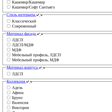
Кашемир/Кашемир
Кашемир/Софт Сантьяго
Стиль интерьера
Классический
Современный
Материал фасада
ЛДСП
ЛДСП/МДФ
МДФ
Мебельный профиль, ЛДСП
Мебельный профиль, МДФ
Материал корпуса
ЛДСП
Коллекция
Адель
Афина
Бруно
Валенсия
Виктория