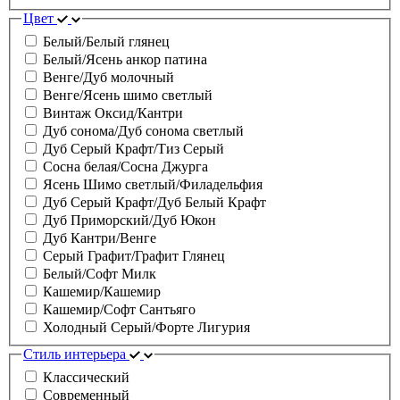
Цвет
Белый/Белый глянец
Белый/Ясень анкор патина
Венге/Дуб молочный
Венге/Ясень шимо светлый
Винтаж Оксид/Кантри
Дуб сонома/Дуб сонома светлый
Дуб Серый Крафт/Тиз Серый
Сосна белая/Сосна Джурга
Ясень Шимо светлый/Филадельфия
Дуб Серый Крафт/Дуб Белый Крафт
Дуб Приморский/Дуб Юкон
Дуб Кантри/Венге
Серый Графит/Графит Глянец
Белый/Софт Милк
Кашемир/Кашемир
Кашемир/Софт Сантьяго
Холодный Серый/Форте Лигурия
Стиль интерьера
Классический
Современный