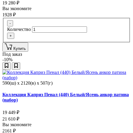
19 280
₽
Вы экономите
1928
₽
-
Количество
+
Купить
Под заказ
-10%
590(ш) x 2120(в) x 507(г)
Коллекция Каприз Пенал (440) Белый/Ясень анкор патина
(набор)
19 449
₽
21 610
₽
Вы экономите
2161
₽