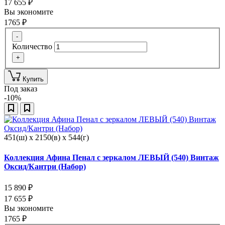
17 655
₽
Вы экономите
1765
₽
-
Количество
+
Купить
Под заказ
-10%
451(ш) x 2150(в) x 544(г)
Коллекция Афина Пенал с зеркалом ЛЕВЫЙ (540) Винтаж
Оксид/Кантри (Набор)
15 890
₽
17 655
₽
Вы экономите
1765
₽