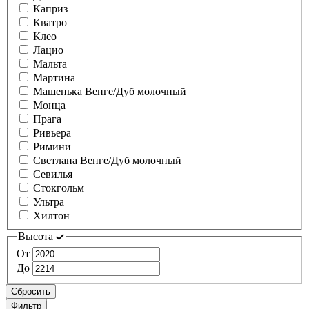
Каприз
Кватро
Клео
Лацио
Мальта
Мартина
Машенька Венге/Дуб молочный
Монца
Прага
Ривьера
Римини
Светлана Венге/Дуб молочный
Севилья
Стокгольм
Ультра
Хилтон
Высота
От
До
Сбросить
Фильтр