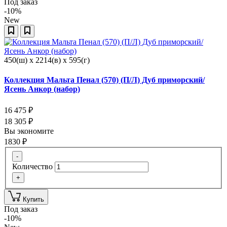
Под заказ
-10%
New
450(ш) x 2214(в) x 595(г)
Коллекция Мальта Пенал (570) (П/Л) Дуб приморский/
Ясень Анкор (набор)
16 475
₽
18 305
₽
Вы экономите
1830
₽
-
Количество
+
Купить
Под заказ
-10%