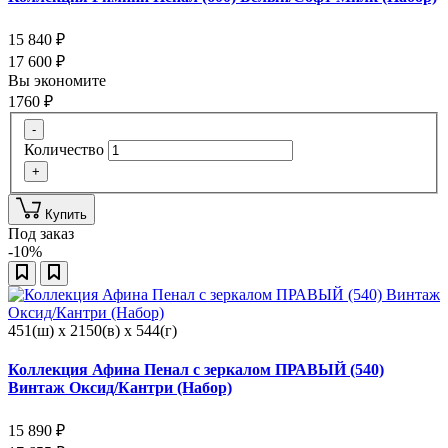
15 840
₽
17 600
₽
Вы экономите
1760
₽
-
Количество
+
Купить
Под заказ
-10%
451(ш) x 2150(в) x 544(г)
Коллекция Афина Пенал с зеркалом ПРАВЫЙ (540)
Винтаж Оксид/Кантри (Набор)
15 890
₽