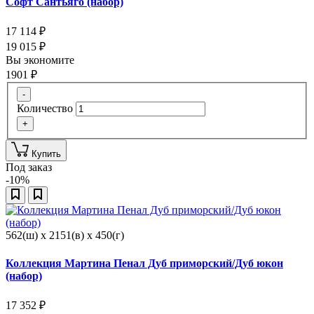
Софт Сантьяго (набор)
17 114
₽
19 015
₽
Вы экономите
1901
₽
-
Количество
+
Купить
Под заказ
-10%
562(ш) x 2151(в) x 450(г)
Коллекция Мартина Пенал Дуб приморский/Дуб юкон
(набор)
17 352
₽