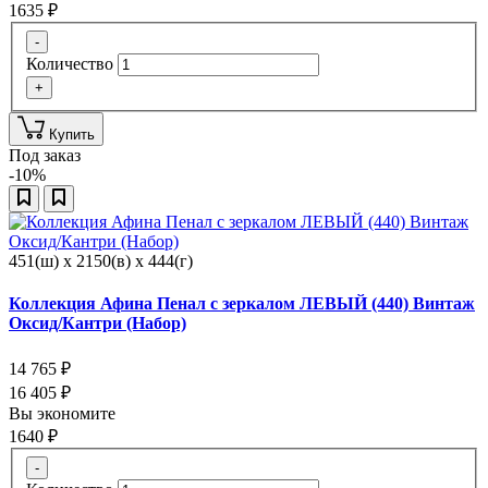
1635
₽
-
Количество
+
Купить
Под заказ
-10%
451(ш) x 2150(в) x 444(г)
Коллекция Афина Пенал с зеркалом ЛЕВЫЙ (440) Винтаж
Оксид/Кантри (Набор)
14 765
₽
16 405
₽
Вы экономите
1640
₽
-