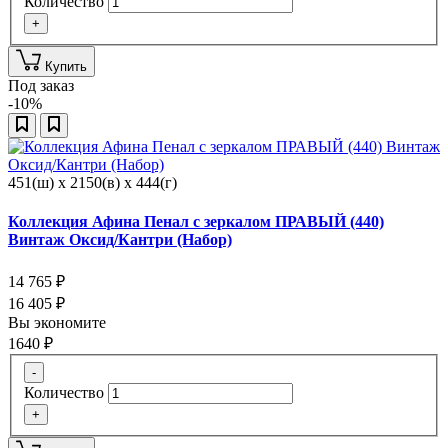
Количество
+
Купить
Под заказ
-10%
451(ш) x 2150(в) x 444(г)
Коллекция Афина Пенал с зеркалом ПРАВЫЙ (440)
Винтаж Оксид/Кантри (Набор)
14 765
₽
16 405
₽
Вы экономите
1640
₽
-
Количество
+