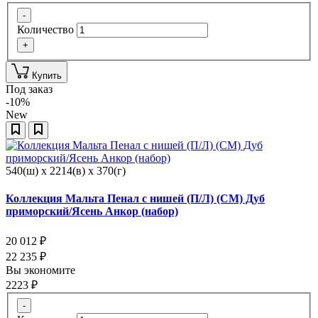
-
Количество
+
Купить
Под заказ
-10%
New
540(ш) x 2214(в) x 370(г)
Коллекция Мальта Пенал с нишей (П/Л) (СМ) Дуб
приморский/Ясень Анкор (набор)
20 012
₽
22 235
₽
Вы экономите
2223
₽
-