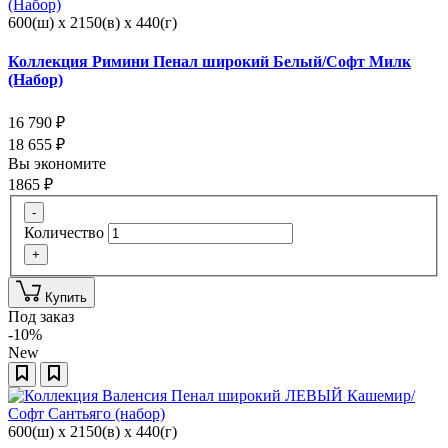
600(ш) x 2150(в) x 440(г)
Коллекция Римини Пенал широкий Белый/Софт Милк
(Набор)
16 790
₽
18 655
₽
Вы экономите
1865
₽
-
Количество
+
Купить
Под заказ
-10%
New
600(ш) x 2150(в) x 440(г)