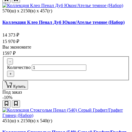
570(ш) x 2150(в) x 457(г)
Коллекция Клео Пенал Дуб Юкон/Ателье темное (Набор)
14 373
₽
15 970
₽
Вы экономите
1597
₽
-
Количество
+
Купить
Под заказ
-10%
451(ш) x 2150(в) x 540(г)