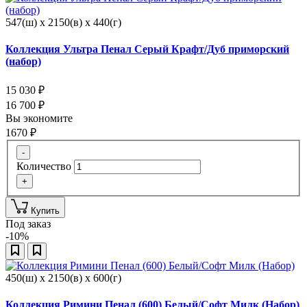
547(ш) x 2150(в) x 440(г)
Коллекция Ультра Пенал Серый Крафт/Дуб приморский
(набор)
15 030
₽
16 700
₽
Вы экономите
1670
₽
-
Количество
+
Купить
Под заказ
-10%
450(ш) x 2150(в) x 600(г)
Коллекция Римини Пенал (600) Белый/Софт Милк (Набор)