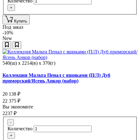
Количество
+
Купить
Под заказ
-10%
New
540(ш) x 2214(в) x 370(г)
Коллекция Мальта Пенал с ящиками (П/Л) Дуб
приморский/Ясень Анкор (набор)
20 138
₽
22 375
₽
Вы экономите
2237
₽
-
Количество
+