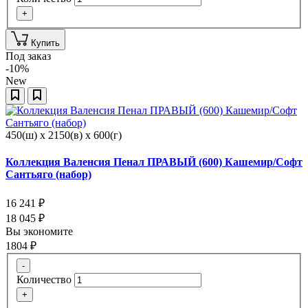
+
Купить
Под заказ
-10%
New
450(ш) x 2150(в) x 600(г)
Коллекция Валенсия Пенал ПРАВЫЙ (600) Кашемир/Софт
Сантьяго (набор)
16 241
₽
18 045
₽
Вы экономите
1804
₽
-
Количество
+