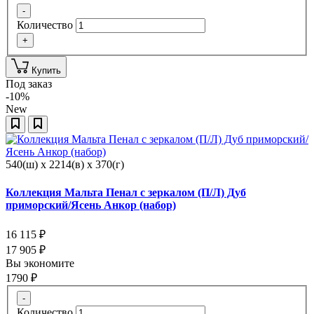
-
Количество
+
Купить
Под заказ
-10%
New
540(ш) x 2214(в) x 370(г)
Коллекция Мальта Пенал с зеркалом (П/Л) Дуб
приморский/Ясень Анкор (набор)
16 115
₽
17 905
₽
Вы экономите
1790
₽
-
Количество