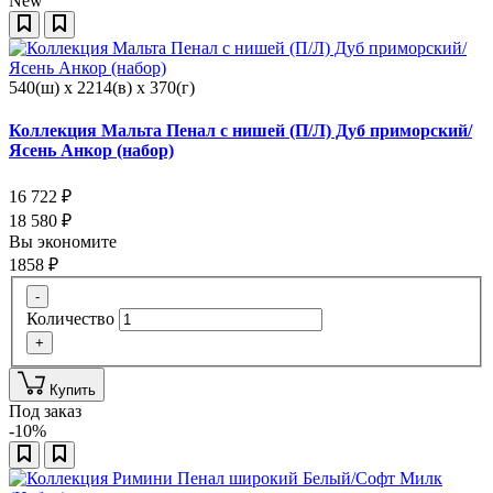
New
540(ш) x 2214(в) x 370(г)
Коллекция Мальта Пенал с нишей (П/Л) Дуб приморский/
Ясень Анкор (набор)
16 722
₽
18 580
₽
Вы экономите
1858
₽
-
Количество
+
Купить
Под заказ
-10%