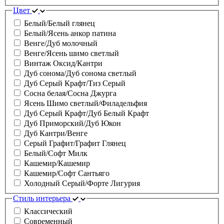
Цвет
Белый/Белый глянец
Белый/Ясень анкор патина
Венге/Дуб молочный
Венге/Ясень шимо светлый
Винтаж Оксид/Кантри
Дуб сонома/Дуб сонома светлый
Дуб Серый Крафт/Тиз Серый
Сосна белая/Сосна Джурга
Ясень Шимо светлый/Филадельфия
Дуб Серый Крафт/Дуб Белый Крафт
Дуб Приморский/Дуб Юкон
Дуб Кантри/Венге
Серый Графит/Графит Глянец
Белый/Софт Милк
Кашемир/Кашемир
Кашемир/Софт Сантьяго
Холодный Серый/Форте Лигурия
Стиль интерьера
Классический
Современный