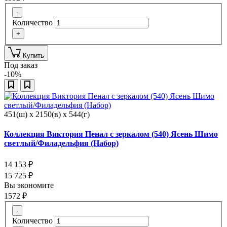
-
Количество
+
Купить
Под заказ
-10%
451(ш) x 2150(в) x 544(г)
Коллекция Виктория Пенал с зеркалом (540) Ясень Шимо
светлый/Филадельфия (Набор)
14 153
₽
15 725
₽
Вы экономите
1572
₽
-
Количество