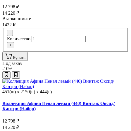
12 798
₽
14 220
₽
Вы экономите
1422
₽
-
Количество
+
Купить
Под заказ
-10%
451(ш) x 2150(в) x 444(г)
Коллекция Афина Пенал левый (440) Винтаж Оксид/
Кантри (Набор)
12 798
₽
14 220
₽