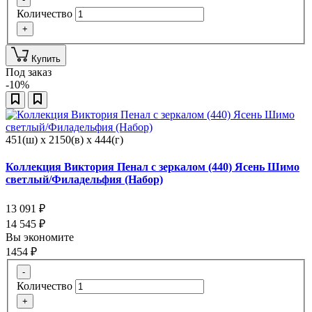
Количество
+
Купить
Под заказ
-10%
451(ш) x 2150(в) x 444(г)
Коллекция Виктория Пенал с зеркалом (440) Ясень Шимо
светлый/Филадельфия (Набор)
13 091
₽
14 545
₽
Вы экономите
1454
₽
-
Количество
+