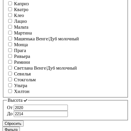
Каприз
Кватро
Клео
Лацио
Мальта
Мартина
Машенька Венге/Дуб молочный
Монца
Прага
Ривьера
Римини
Светлана Венге/Дуб молочный
Севилья
Стокгольм
Ультра
Хилтон
Высота
От
До
Сбросить
Фильтр