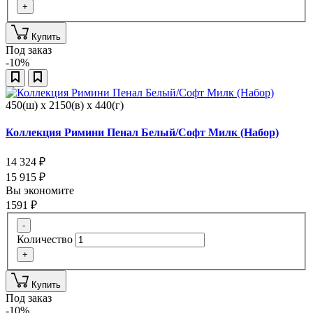
+
Купить
Под заказ
-10%
450(ш) x 2150(в) x 440(г)
Коллекция Римини Пенал Белый/Софт Милк (Набор)
14 324
₽
15 915
₽
Вы экономите
1591
₽
-
Количество
+
Купить
Под заказ
-10%