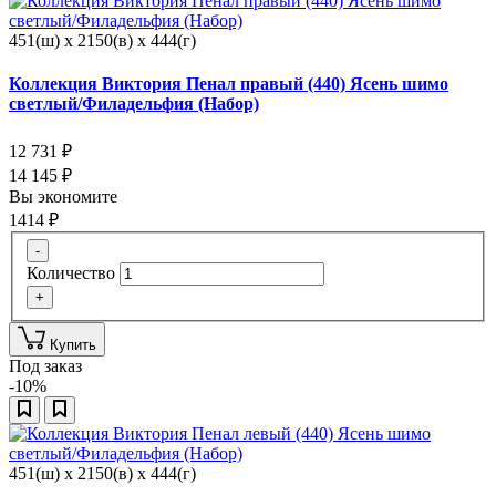
451(ш) x 2150(в) x 444(г)
Коллекция Виктория Пенал правый (440) Ясень шимо
светлый/Филадельфия (Набор)
12 731
₽
14 145
₽
Вы экономите
1414
₽
-
Количество
+
Купить
Под заказ
-10%
451(ш) x 2150(в) x 444(г)