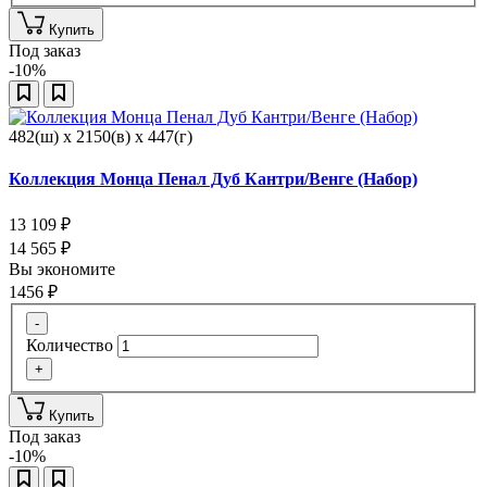
Купить
Под заказ
-10%
482(ш) x 2150(в) x 447(г)
Коллекция Монца Пенал Дуб Кантри/Венге (Набор)
13 109
₽
14 565
₽
Вы экономите
1456
₽
-
Количество
+
Купить
Под заказ
-10%