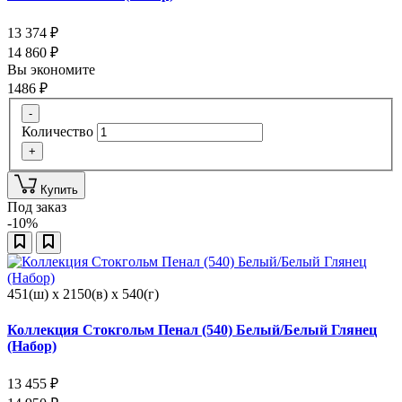
13 374
₽
14 860
₽
Вы экономите
1486
₽
-
Количество
+
Купить
Под заказ
-10%
451(ш) x 2150(в) x 540(г)
Коллекция Стокгольм Пенал (540) Белый/Белый Глянец
(Набор)
13 455
₽