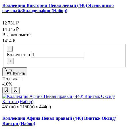
Коллекция Виктория Пенал левый (440) Ясень шимо
светлый/Филадельфия (Набор)
12 731
₽
14 145
₽
Вы экономите
1414
₽
-
Количество
+
Купить
Под заказ
-10%
451(ш) x 2150(в) x 444(г)
Коллекция Афина Пенал правый (440) Винтаж Оксид/
Кантри (Набор)