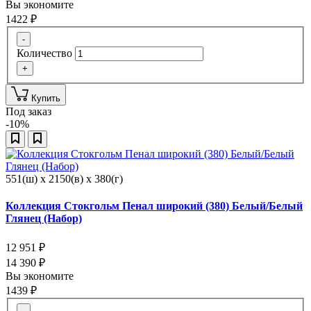
Вы экономите
1422
₽
-
Количество
+
Купить
Под заказ
-10%
551(ш) x 2150(в) x 380(г)
Коллекция Стокгольм Пенал широкий (380) Белый/Белый
Глянец (Набор)
12 951
₽
14 390
₽
Вы экономите
1439
₽
-