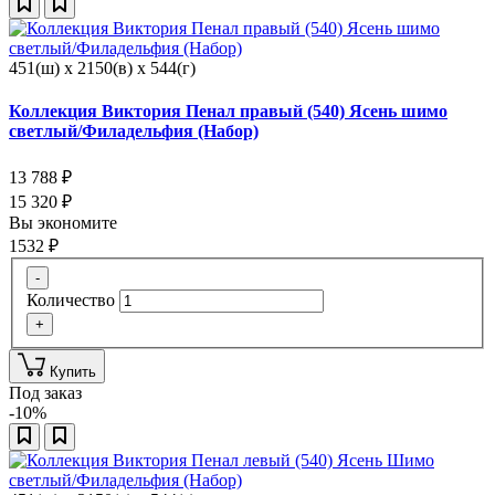
451(ш) x 2150(в) x 544(г)
Коллекция Виктория Пенал правый (540) Ясень шимо
светлый/Филадельфия (Набор)
13 788
₽
15 320
₽
Вы экономите
1532
₽
-
Количество
+
Купить
Под заказ
-10%