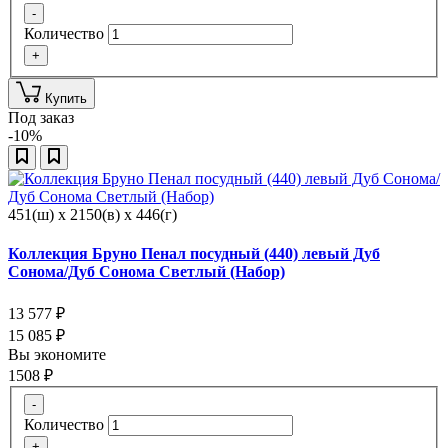
-
Количество
+
Купить
Под заказ
-10%
451(ш) x 2150(в) x 446(г)
Коллекция Бруно Пенал посудный (440) левый Дуб
Сонома/Дуб Сонома Светлый (Набор)
13 577
₽
15 085
₽
Вы экономите
1508
₽
-
Количество
+