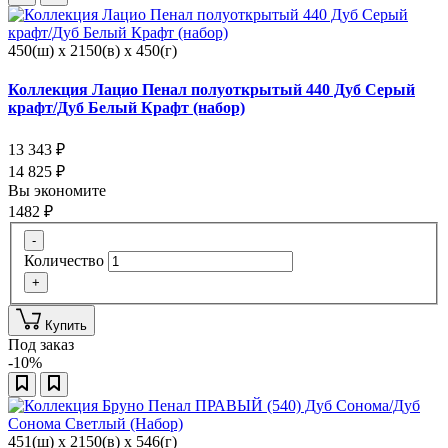
450(ш) x 2150(в) x 450(г)
Коллекция Лацио Пенал полуоткрытый 440 Дуб Серый
крафт/Дуб Белый Крафт (набор)
13 343
₽
14 825
₽
Вы экономите
1482
₽
-
Количество
+
Купить
Под заказ
-10%
451(ш) x 2150(в) x 546(г)