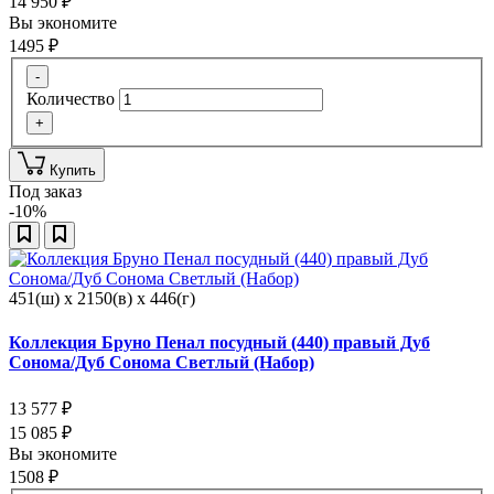
14 950
₽
Вы экономите
1495
₽
-
Количество
+
Купить
Под заказ
-10%
451(ш) x 2150(в) x 446(г)
Коллекция Бруно Пенал посудный (440) правый Дуб
Сонома/Дуб Сонома Светлый (Набор)
13 577
₽
15 085
₽
Вы экономите
1508
₽