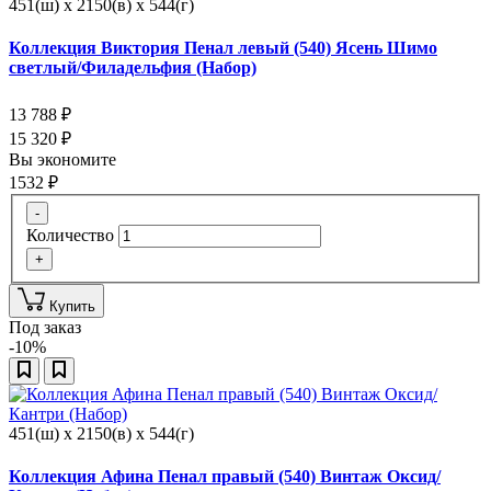
451(ш) x 2150(в) x 544(г)
Коллекция Виктория Пенал левый (540) Ясень Шимо
светлый/Филадельфия (Набор)
13 788
₽
15 320
₽
Вы экономите
1532
₽
-
Количество
+
Купить
Под заказ
-10%
451(ш) x 2150(в) x 544(г)
Коллекция Афина Пенал правый (540) Винтаж Оксид/