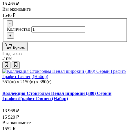
15 465
₽
Вы экономите
1546
₽
-
Количество
+
Купить
Под заказ
-10%
551(ш) x 2150(в) x 380(г)
Коллекция Стокгольм Пенал широкий (380) Серый
Графит/Графит Глянец (Набор)
13 968
₽
15 520
₽
Вы экономите
1552
₽