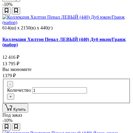
-10%
614(ш) x 2150(в) x 440(г)
Коллекция Хилтон Пенал ЛЕВЫЙ (440) Дуб юкон/Гранж
(набор)
12 416
₽
13 795
₽
Вы экономите
1379
₽
-
Количество
+
Купить
Под заказ
-10%