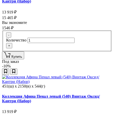
Кантри (Набор)
13 919
₽
15 465
₽
Вы экономите
1546
₽
-
Количество
+
Купить
Под заказ
-10%
451(ш) x 2150(в) x 544(г)
Коллекция Афина Пенал левый (540) Винтаж Оксид/
Кантри (Набор)
13 919
₽