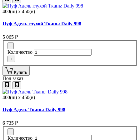
400(ш) x 450(в)
Пуф Адель глухой Ткань: Daily 998
5 065
₽
-
Количество
+
Купить
Под заказ
400(ш) x 450(в)
Пуф Адель Ткань: Daily 998
6 735
₽
-
Количество