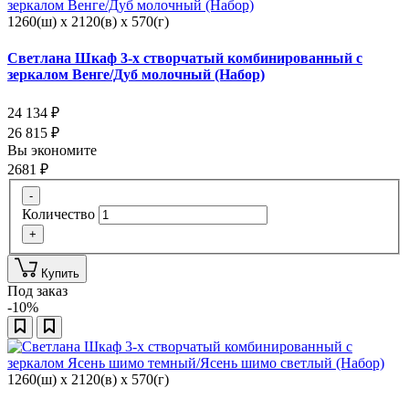
1260(ш) x 2120(в) x 570(г)
Светлана Шкаф 3-х створчатый комбинированный с
зеркалом Венге/Дуб молочный (Набор)
24 134
₽
26 815
₽
Вы экономите
2681
₽
-
Количество
+
Купить
Под заказ
-10%
1260(ш) x 2120(в) x 570(г)