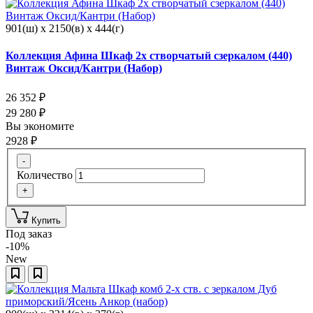
901(ш) x 2150(в) x 444(г)
Коллекция Афина Шкаф 2х створчатый сзеркалом (440)
Винтаж Оксид/Кантри (Набор)
26 352
₽
29 280
₽
Вы экономите
2928
₽
-
Количество
+
Купить
Под заказ
-10%
New