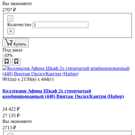
Вы экономите
2707
₽
-
Количество
+
Купить
Под заказ
-10%
901(ш) x 2150(в) x 444(г)
Коллекция Афина Шкаф 2х створчатый
комбинированный (440) Винтаж Оксид/Кантри (Набор)
24 422
₽
27 135
₽
Вы экономите
2713
₽