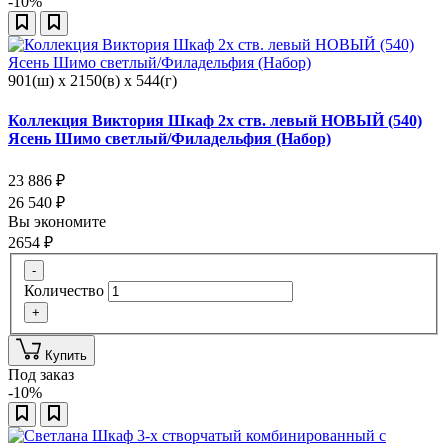
-10%
901(ш) x 2150(в) x 544(г)
Коллекция Виктория Шкаф 2х ств. левый НОВЫЙ (540)
Ясень Шимо светлый/Филадельфия (Набор)
23 886
₽
26 540
₽
Вы экономите
2654
₽
-
Количество
+
Купить
Под заказ
-10%