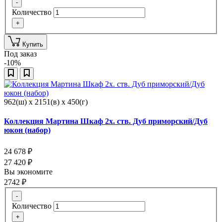
-
Количество
+
Купить
Под заказ
-10%
962(ш) x 2151(в) x 450(г)
Коллекция Мартина Шкаф 2х. ств. Дуб приморский/Дуб
юкон (набор)
24 678
₽
27 420
₽
Вы экономите
2742
₽
-
Количество
+