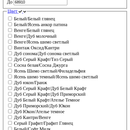
До
Цвет
Белый/Белый глянец
Белый/Ясень анкор патина
Венге/Белый глянец
Венге/Дуб молочный
Венге/Ясень шимо светлый
Винтаж Оксид/Кантри
Дуб сонома/Дуб сонома светлый
Дуб Серый Крафт/Тиз Серый
Сосна белая/Сосна Джурга
Ясень Шимо светлый/Филадельфия
Ясень шимо темный/Ясень шимо светлый
Дуб юкон/Гранж
Дуб Серый Крафт/Дуб Белый Крафт
Дуб Серый Крафт/Дуб Приморский
Дуб Белый Крафт/Ателье Темное
Дуб Приморский/Дуб Юкон
Дуб Юкон/Ателье темное
Дуб Кантри/Венге
Серый Графит/Графит Глянец
Белый/Софт Милк