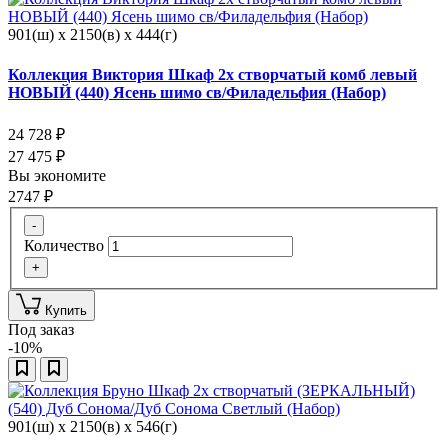
901(ш) x 2150(в) x 444(г)
Коллекция Виктория Шкаф 2х створчатый комб левый
НОВЫЙ (440) Ясень шимо св/Филадельфия (Набор)
24 728
₽
27 475
₽
Вы экономите
2747
₽
-
Количество
+
Купить
Под заказ
-10%
901(ш) x 2150(в) x 546(г)