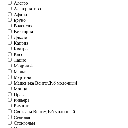
Алегро
Альтернатива
Афина
Бруно
Валенсия
Виктория
Дакота
Каприз
Кватро
Клео
Лацио
Мадрид 4
Мальта
Мартина
Машенька Венге/Дуб молочный
Монца
Прага
Ривьера
Римини
Светлана Венге/Дуб молочный
Севилья
Стокгольм