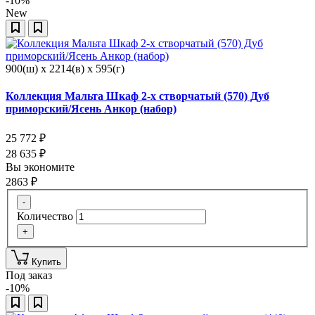
-10%
New
900(ш) x 2214(в) x 595(г)
Коллекция Мальта Шкаф 2-х створчатый (570) Дуб
приморский/Ясень Анкор (набор)
25 772
₽
28 635
₽
Вы экономите
2863
₽
-
Количество
+
Купить
Под заказ
-10%