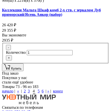
900(ш) x 2214(в) x 370(г)
Коллекция Мальта Шкаф комб 2-х ств. с зеркалом Дуб
приморский/Ясень Анкор (набор)
26 420
₽
29 355
₽
Вы экономите
2935
₽
-
Количество
+
Купить
Под заказ
Покупки у нас
стали ещё удобнее
Товары 73 - 96 из 183
начало
|
«
|
2
3
4
5
6
|
»
|
конец
Связаться по телефонам