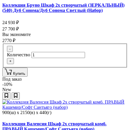
Коллекция Бруно Шкаф 2х створчатый (ЗЕРКАЛЬНЫЙ)
(540) Дуб Сонома/Дуб Сонома Светлый (Набор)
24 930
₽
27 700
₽
Вы экономите
2770
₽
-
Количество
+
Купить
Под заказ
-10%
New
900(ш) x 2150(в) x 440(г)
Коллекция Валенсия Шкаф 2х створчатый комб.
ПРАВЫЙ Кашемир/Софт Сантьяго (набор)