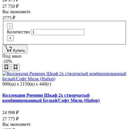
27 750
₽
Вы экономите
2775
₽
-
Количество
+
Купить
Под заказ
-10%
900(ш) x 2150(в) x 440(г)
Коллекция Римини Шкаф 2х створчатый
комбинированный Белый/Софт Милк (Набор)
24 998
₽
27 775
₽
Вы экономите