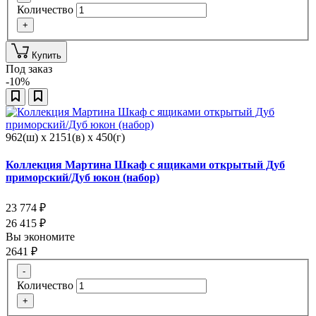
Количество
+
Купить
Под заказ
-10%
962(ш) x 2151(в) x 450(г)
Коллекция Мартина Шкаф с ящиками открытый Дуб
приморский/Дуб юкон (набор)
23 774
₽
26 415
₽
Вы экономите
2641
₽
-
Количество
+