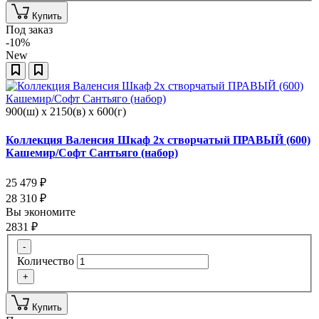
Купить
Под заказ
-10%
New
900(ш) x 2150(в) x 600(г)
Коллекция Валенсия Шкаф 2х створчатый ПРАВЫЙ (600)
Кашемир/Софт Сантьяго (набор)
25 479
₽
28 310
₽
Вы экономите
2831
₽
-
Количество
+
Купить