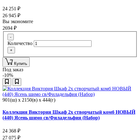
24 251
₽
26 945
₽
Вы экономите
2694
₽
-
Количество
+
Купить
Под заказ
-10%
901(ш) x 2150(в) x 444(г)
Коллекция Виктория Шкаф 2х створчатый комб НОВЫЙ
(440) Ясень шимо св/Филадельфия (Набор)
24 368
₽
27 075
₽