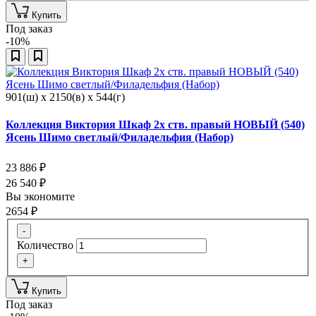
Купить
Под заказ
-10%
901(ш) x 2150(в) x 544(г)
Коллекция Виктория Шкаф 2х ств. правый НОВЫЙ (540)
Ясень Шимо светлый/Филадельфия (Набор)
23 886
₽
26 540
₽
Вы экономите
2654
₽
-
Количество
+
Купить
Под заказ