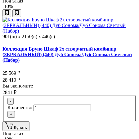
Под заказ
-10%
901(ш) x 2150(в) x 446(г)
Коллекция Бруно Шкаф 2х створчатый комбинир
(ЗЕРКАЛЬНЫЙ) (440) Дуб Сонома/Дуб Сонома Светлый
(Набор)
25 569
₽
28 410
₽
Вы экономите
2841
₽
-
Количество
+
Купить
Под заказ