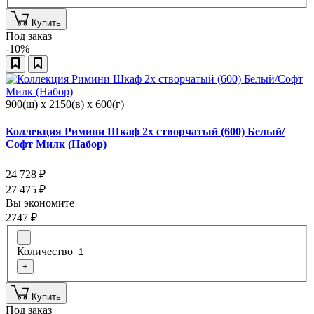
Купить
Под заказ
-10%
900(ш) x 2150(в) x 600(г)
Коллекция Римини Шкаф 2х створчатый (600) Белый/
Софт Милк (Набор)
24 728
₽
27 475
₽
Вы экономите
2747
₽
-
Количество
+
Купить
Под заказ