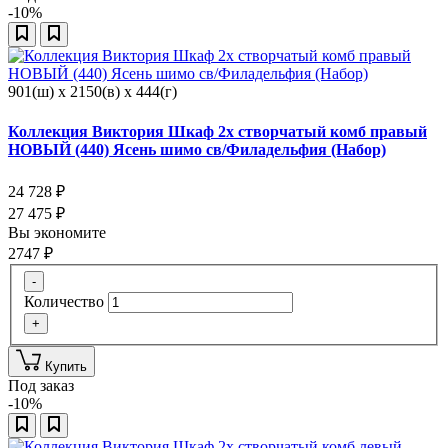
-10%
901(ш) x 2150(в) x 444(г)
Коллекция Виктория Шкаф 2х створчатый комб правый
НОВЫЙ (440) Ясень шимо св/Филадельфия (Набор)
24 728
₽
27 475
₽
Вы экономите
2747
₽
-
Количество
+
Купить
Под заказ
-10%