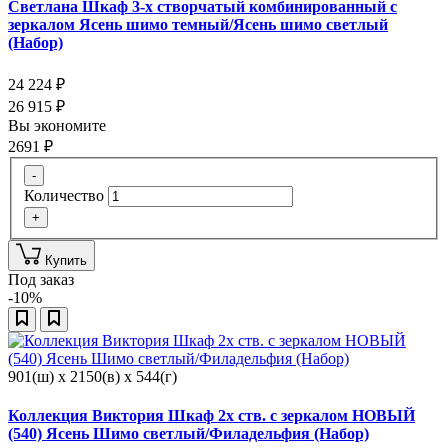
Светлана Шкаф 3-х створчатый комбинированный с
зеркалом Ясень шимо темный/Ясень шимо светлый
(Набор)
24 224
₽
26 915
₽
Вы экономите
2691
₽
-
Количество
+
Купить
Под заказ
-10%
901(ш) x 2150(в) x 544(г)
Коллекция Виктория Шкаф 2х ств. с зеркалом НОВЫЙ
(540) Ясень Шимо светлый/Филадельфия (Набор)