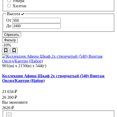
Ультра
Хилтон
Высота
От
До
Сбросить
Фильтр
-10%
901(ш) x 2150(в) x 544(г)
Коллекция Афина Шкаф 2х створчатый (540) Винтаж
Оксид/Кантри (Набор)
23 634
₽
26 260
₽
Вы экономите
2626
₽
-