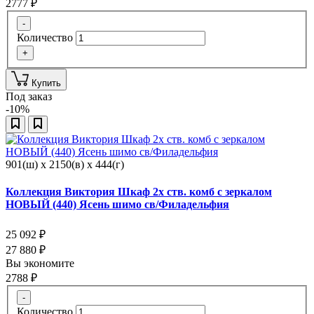
2777
₽
-
Количество
+
Купить
Под заказ
-10%
901(ш) x 2150(в) x 444(г)
Коллекция Виктория Шкаф 2х ств. комб с зеркалом
НОВЫЙ (440) Ясень шимо св/Филадельфия
25 092
₽
27 880
₽
Вы экономите
2788
₽
-
Количество