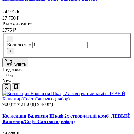
24 975
₽
27 750
₽
Вы экономите
2775
₽
-
Количество
+
Купить
Под заказ
-10%
New
900(ш) x 2150(в) x 440(г)
Коллекция Валенсия Шкаф 2х створчатый комб. ЛЕВЫЙ
Кашемир/Софт Сантьяго (набор)
24 975
₽