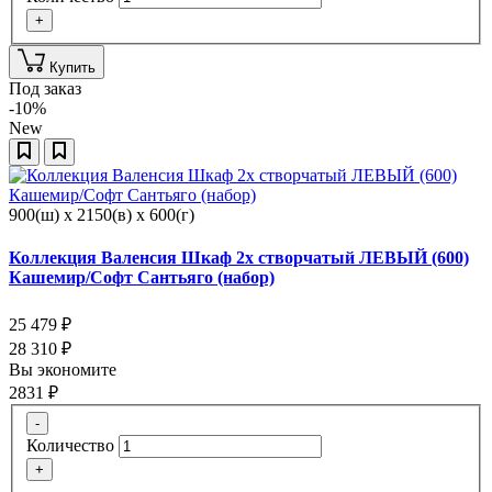
+
Купить
Под заказ
-10%
New
900(ш) x 2150(в) x 600(г)
Коллекция Валенсия Шкаф 2х створчатый ЛЕВЫЙ (600)
Кашемир/Софт Сантьяго (набор)
25 479
₽
28 310
₽
Вы экономите
2831
₽
-
Количество
+