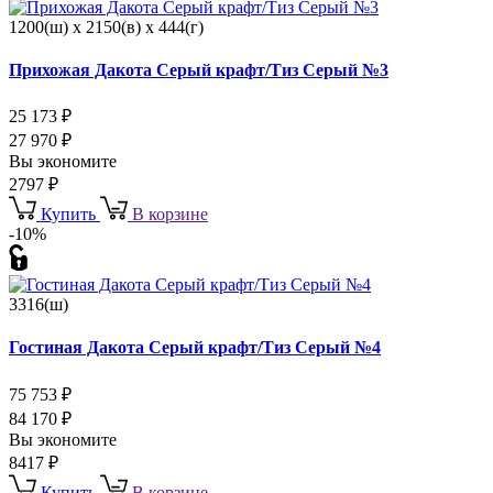
1200(ш) x 2150(в) x 444(г)
Прихожая Дакота Серый крафт/Тиз Серый №3
25 173
₽
27 970
₽
Вы экономите
2797
₽
Купить
В корзине
-10%
3316(ш)
Гостиная Дакота Серый крафт/Тиз Серый №4
75 753
₽
84 170
₽
Вы экономите
8417
₽
Купить
В корзине