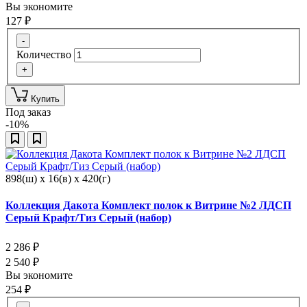
Вы экономите
127
₽
-
Количество
+
Купить
Под заказ
-10%
898(ш) x 16(в) x 420(г)
Коллекция Дакота Комплект полок к Витрине №2 ЛДСП
Серый Крафт/Тиз Серый (набор)
2 286
₽
2 540
₽
Вы экономите
254
₽