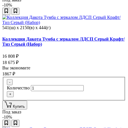
-10%
541(ш) x 2150(в) x 444(г)
Коллекция Дакота Тумба c зеркалом ЛДСП Серый Крафт/
Тиз Серый (Набор)
16 808
₽
18 675
₽
Вы экономите
1867
₽
-
Количество
+
Купить
Под заказ
-10%