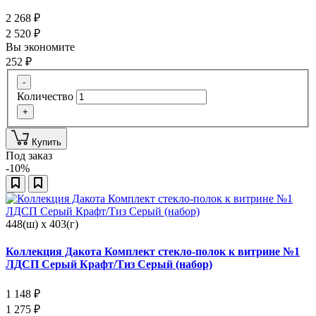
2 268
₽
2 520
₽
Вы экономите
252
₽
-
Количество
+
Купить
Под заказ
-10%
448(ш) x 403(г)
Коллекция Дакота Комплект стекло-полок к витрине №1
ЛДСП Серый Крафт/Тиз Серый (набор)
1 148
₽
1 275
₽