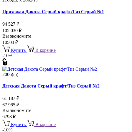
Прихожая Дакота Серый крафт/Тиз Серый №1
94 527
₽
105 030
₽
Вы экономите
10503
₽
Купить
В корзине
-10%
2006(ш)
Детская Дакота Серый крафт/Тиз Серый №2
61 187
₽
67 985
₽
Вы экономите
6798
₽
Купить
В корзине
-10%