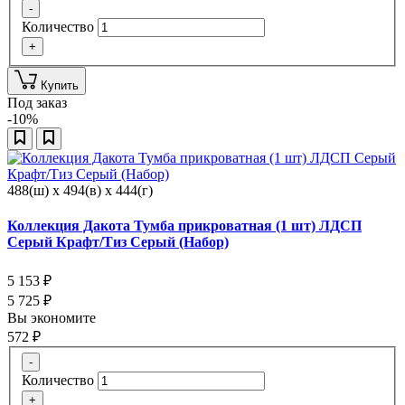
-
Количество
+
Купить
Под заказ
-10%
488(ш) x 494(в) x 444(г)
Коллекция Дакота Тумба прикроватная (1 шт) ЛДСП
Серый Крафт/Тиз Серый (Набор)
5 153
₽
5 725
₽
Вы экономите
572
₽
-
Количество
+