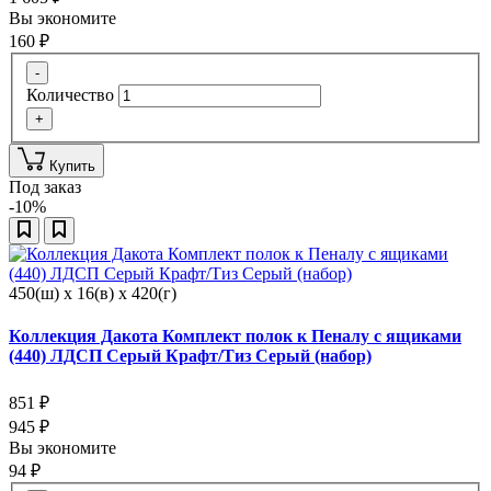
Вы экономите
160
₽
-
Количество
+
Купить
Под заказ
-10%
450(ш) x 16(в) x 420(г)
Коллекция Дакота Комплект полок к Пеналу с ящиками
(440) ЛДСП Серый Крафт/Тиз Серый (набор)
851
₽
945
₽
Вы экономите
94
₽