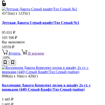
4372(ш) x 1235(г)
Детская Дакота Серый крафт/Тиз Серый №1
95 031
₽
105 590
₽
Вы экономите
10559
₽
Купить
В корзине
-10%
898(ш) x 16(в) x 420(г)
Коллекция Дакота Комплект полок к шкафу 2х ст. с
ящиками (440) Серый Крафт/Тиз Серый (набор)
1 445
₽
1 605
₽