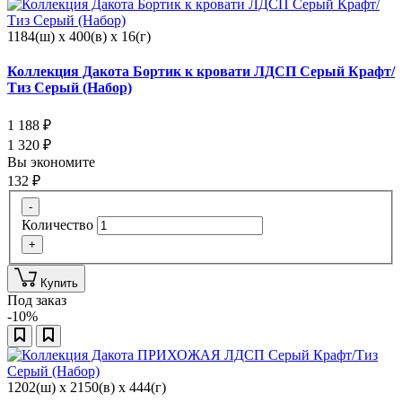
1184(ш) x 400(в) x 16(г)
Коллекция Дакота Бортик к кровати ЛДСП Серый Крафт/
Тиз Серый (Набор)
1 188
₽
1 320
₽
Вы экономите
132
₽
-
Количество
+
Купить
Под заказ
-10%
1202(ш) x 2150(в) x 444(г)