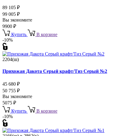
89 105
₽
99 005
₽
Вы экономите
9900
₽
Купить
В корзине
-10%
2204(ш)
Прихожая Дакота Серый крафт/Тиз Серый №2
45 680
₽
50 755
₽
Вы экономите
5075
₽
Купить
В корзине
-10%
2166(ш) x 2862(г)