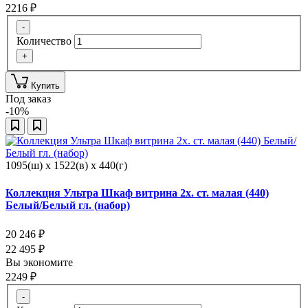
2216
₽
-
Количество
+
Купить
Под заказ
-10%
1095(ш) x 1522(в) x 440(г)
Коллекция Ультра Шкаф витрина 2х. ст. малая (440)
Белый/Белый гл. (набор)
20 246
₽
22 495
₽
Вы экономите
2249
₽
-