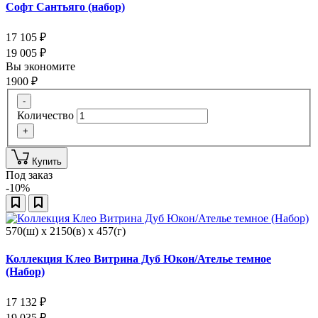
Софт Сантьяго (набор)
17 105
₽
19 005
₽
Вы экономите
1900
₽
-
Количество
+
Купить
Под заказ
-10%
570(ш) x 2150(в) x 457(г)
Коллекция Клео Витрина Дуб Юкон/Ателье темное
(Набор)
17 132
₽
19 035
₽