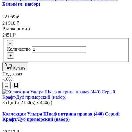
Белый гл. (набор)
22 059
₽
24 510
₽
Вы экономите
2451
₽
-
Количество
+
Купить
Под заказ
-10%
851(ш) x 2150(в) x 440(г)
Коллекция Ультра Шкаф витрина правая (440) Серый
Крафт/Дуб приморский (набор)
22 212
₽