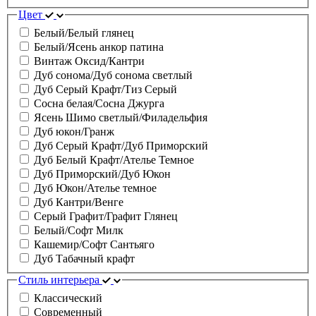
Цвет
Белый/Белый глянец
Белый/Ясень анкор патина
Винтаж Оксид/Кантри
Дуб сонома/Дуб сонома светлый
Дуб Серый Крафт/Тиз Серый
Сосна белая/Сосна Джурга
Ясень Шимо светлый/Филадельфия
Дуб юкон/Гранж
Дуб Серый Крафт/Дуб Приморский
Дуб Белый Крафт/Ателье Темное
Дуб Приморский/Дуб Юкон
Дуб Юкон/Ателье темное
Дуб Кантри/Венге
Серый Графит/Графит Глянец
Белый/Софт Милк
Кашемир/Софт Сантьяго
Дуб Табачный крафт
Стиль интерьера
Классический
Современный