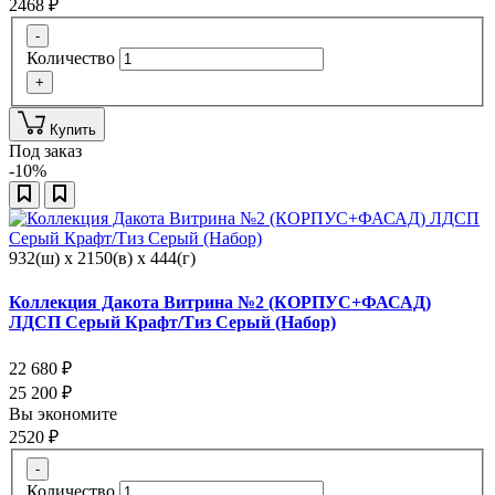
2468
₽
-
Количество
+
Купить
Под заказ
-10%
932(ш) x 2150(в) x 444(г)
Коллекция Дакота Витрина №2 (КОРПУС+ФАСАД)
ЛДСП Серый Крафт/Тиз Серый (Набор)
22 680
₽
25 200
₽
Вы экономите
2520
₽
-
Количество