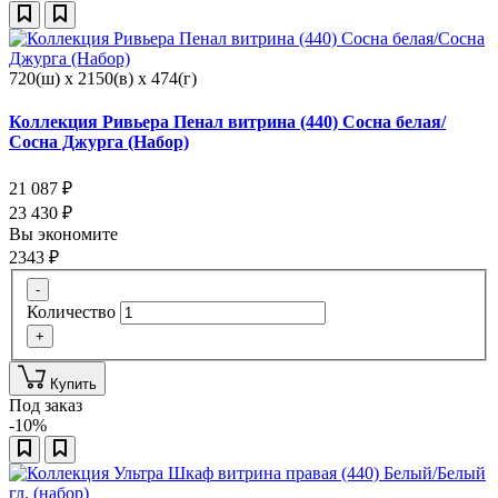
720(ш) x 2150(в) x 474(г)
Коллекция Ривьера Пенал витрина (440) Сосна белая/
Сосна Джурга (Набор)
21 087
₽
23 430
₽
Вы экономите
2343
₽
-
Количество
+
Купить
Под заказ
-10%