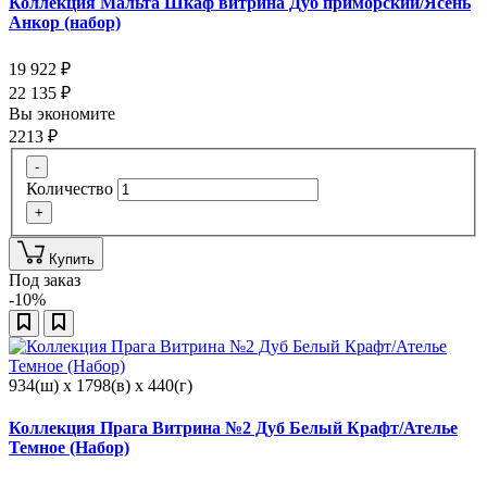
Коллекция Мальта Шкаф витрина Дуб приморский/Ясень
Анкор (набор)
19 922
₽
22 135
₽
Вы экономите
2213
₽
-
Количество
+
Купить
Под заказ
-10%
934(ш) x 1798(в) x 440(г)
Коллекция Прага Витрина №2 Дуб Белый Крафт/Ателье
Темное (Набор)