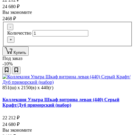
24 680
₽
Вы экономите
2468
₽
-
Количество
+
Купить
Под заказ
-10%
851(ш) x 2150(в) x 440(г)
Коллекция Ультра Шкаф витрина левая (440) Серый
Крафт/Дуб приморский (набор)
22 212
₽
24 680
₽
Вы экономите