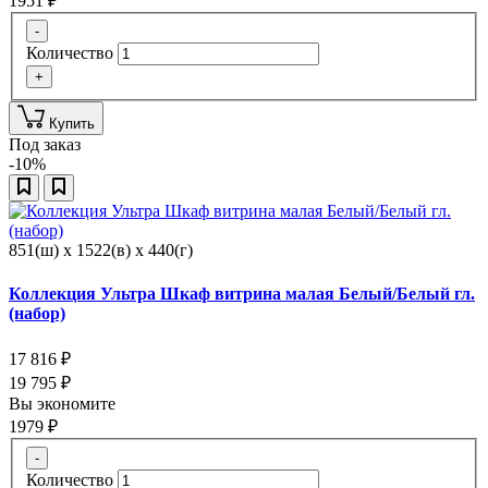
1951
₽
-
Количество
+
Купить
Под заказ
-10%
851(ш) x 1522(в) x 440(г)
Коллекция Ультра Шкаф витрина малая Белый/Белый гл.
(набор)
17 816
₽
19 795
₽
Вы экономите
1979
₽
-
Количество