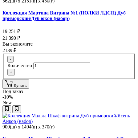
562(ш) x 2151(в) x 450(г)
Коллекция Мартина Витрина №1 (ПОЛКИ ЛДСП) Дуб
приморский/Дуб юкон (набор)
19 251
₽
21 390
₽
Вы экономите
2139
₽
-
Количество
+
Купить
Под заказ
-10%
New
900(ш) x 1494(в) x 370(г)