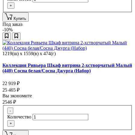
+
Купить
Под заказ
-10%
1219(ш) x 1559(в) x 474(г)
Коллекция Ривьера Шкаф витрина 2-хстворчатый Малый
(440) Сосна белая/Сосна Джурга (Набор)
22 919
₽
25 465
₽
Вы экономите
2546
₽
-
Количество
+