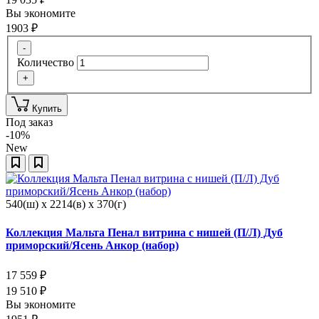
Вы экономите
1903
₽
-
Количество
+
Купить
Под заказ
-10%
New
540(ш) x 2214(в) x 370(г)
Коллекция Мальта Пенал витрина с нишей (П/Л) Дуб
приморский/Ясень Анкор (набор)
17 559
₽
19 510
₽
Вы экономите