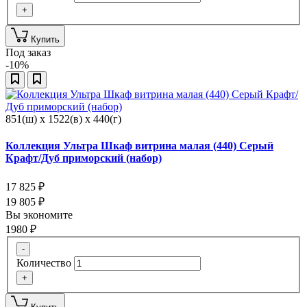
+
Купить
Под заказ
-10%
851(ш) x 1522(в) x 440(г)
Коллекция Ультра Шкаф витрина малая (440) Серый
Крафт/Дуб приморский (набор)
17 825
₽
19 805
₽
Вы экономите
1980
₽
-
Количество
+