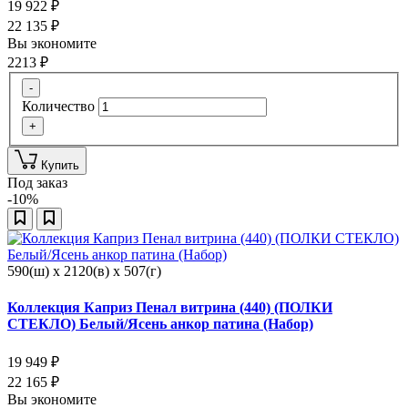
19 922
₽
22 135
₽
Вы экономите
2213
₽
-
Количество
+
Купить
Под заказ
-10%
590(ш) x 2120(в) x 507(г)
Коллекция Каприз Пенал витрина (440) (ПОЛКИ
СТЕКЛО) Белый/Ясень анкор патина (Набор)
19 949
₽
22 165
₽
Вы экономите