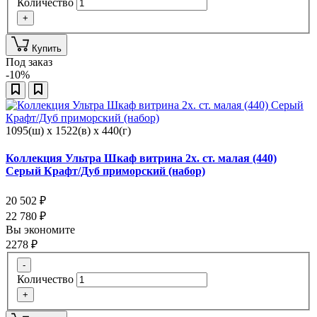
Количество
+
Купить
Под заказ
-10%
1095(ш) x 1522(в) x 440(г)
Коллекция Ультра Шкаф витрина 2х. ст. малая (440)
Серый Крафт/Дуб приморский (набор)
20 502
₽
22 780
₽
Вы экономите
2278
₽
-
Количество
+