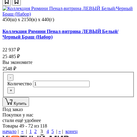
450(ш) x 2150(в) x 440(г)
Коллекция Римини Пенал-витрина ЛЕВЫЙ Белый/
Черный Браш (Набор)
22 937
₽
25 485
₽
Вы экономите
2548
₽
-
Количество
+
Купить
Под заказ
Покупки у нас
стали ещё удобнее
Товары 49 - 72 из 118
начало
|
«
|
1
2
3
4
5
|
»
|
конец