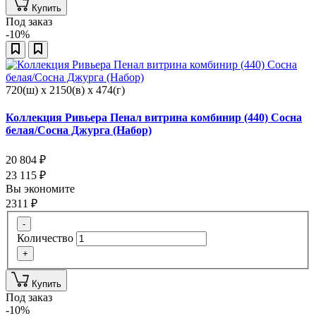
Купить
Под заказ
-10%
720(ш) x 2150(в) x 474(г)
Коллекция Ривьера Пенал витрина комбинир (440) Сосна
белая/Сосна Джурга (Набор)
20 804
₽
23 115
₽
Вы экономите
2311
₽
-
Количество
+
Купить
Под заказ
-10%