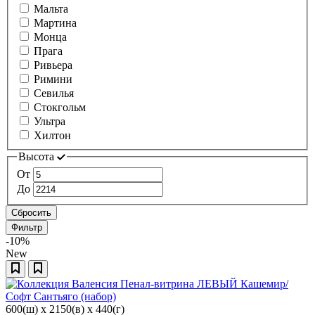
Мальта
Мартина
Монца
Прага
Ривьера
Римини
Севилья
Стокгольм
Ультра
Хилтон
Высота
От
До
Сбросить
Фильтр
-10%
New
600(ш) x 2150(в) x 440(г)