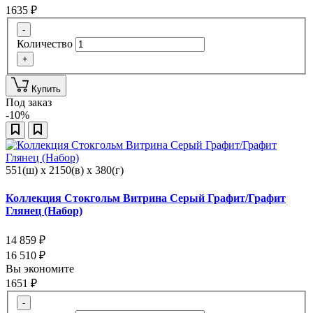
1635
₽
-
Количество
+
Купить
Под заказ
-10%
551(ш) x 2150(в) x 380(г)
Коллекция Стокгольм Витрина Серый Графит/Графит
Глянец (Набор)
14 859
₽
16 510
₽
Вы экономите
1651
₽
-