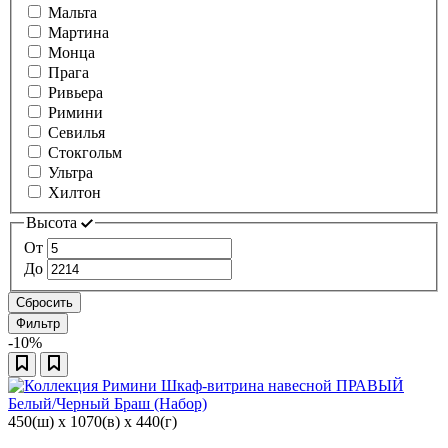
Мальта
Мартина
Монца
Прага
Ривьера
Римини
Севилья
Стокгольм
Ультра
Хилтон
Высота
От
До
Сбросить
Фильтр
-10%
450(ш) x 1070(в) x 440(г)