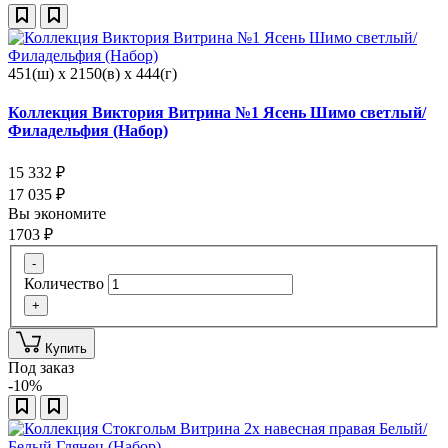
451(ш) x 2150(в) x 444(г)
Коллекция Виктория Витрина №1 Ясень Шимо светлый/
Филадельфия (Набор)
15 332
₽
17 035
₽
Вы экономите
1703
₽
-
Количество
+
Купить
Под заказ
-10%