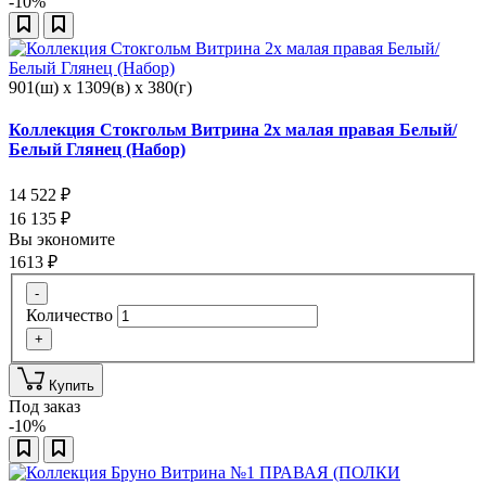
-10%
901(ш) x 1309(в) x 380(г)
Коллекция Стокгольм Витрина 2х малая правая Белый/
Белый Глянец (Набор)
14 522
₽
16 135
₽
Вы экономите
1613
₽
-
Количество
+
Купить
Под заказ
-10%