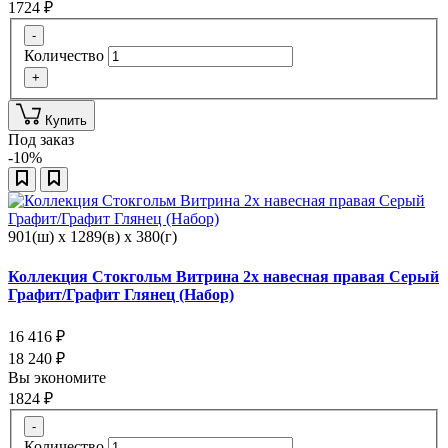
1724
₽
-
Количество
+
Купить
Под заказ
-10%
901(ш) x 1289(в) x 380(г)
Коллекция Стокгольм Витрина 2х навесная правая Серый
Графит/Графит Глянец (Набор)
16 416
₽
18 240
₽
Вы экономите
1824
₽
-
Количество