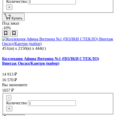
Количество
+
Купить
Под заказ
-10%
451(ш) x 2150(в) x 444(г)
Коллекция Афина Витрина №1 (ПОЛКИ СТЕКЛО)
Винтаж Оксид/Кантри (набор)
14 913
₽
16 570
₽
Вы экономите
1657
₽
-
Количество
+