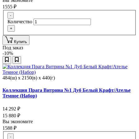
Вы экономите
1555
₽
-
Количество
+
Купить
Под заказ
-10%
484(ш) x 2150(в) x 440(г)
Коллекция Прага Витрина №1 Дуб Белый Крафт/Ателье
Темное (Набор)
14 292
₽
15 880
₽
Вы экономите
1588
₽
-