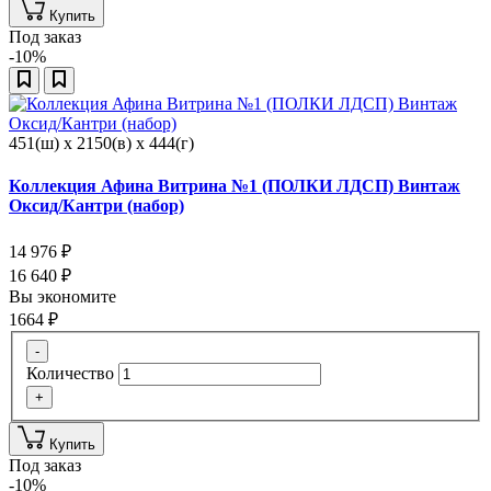
Купить
Под заказ
-10%
451(ш) x 2150(в) x 444(г)
Коллекция Афина Витрина №1 (ПОЛКИ ЛДСП) Винтаж
Оксид/Кантри (набор)
14 976
₽
16 640
₽
Вы экономите
1664
₽
-
Количество
+
Купить
Под заказ
-10%