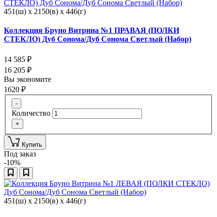
451(ш) x 2150(в) x 446(г)
Коллекция Бруно Витрина №1 ПРАВАЯ (ПОЛКИ
СТЕКЛО) Дуб Сонома/Дуб Сонома Светлый (Набор)
14 585
₽
16 205
₽
Вы экономите
1620
₽
-
Количество
+
Купить
Под заказ
-10%
451(ш) x 2150(в) x 446(г)