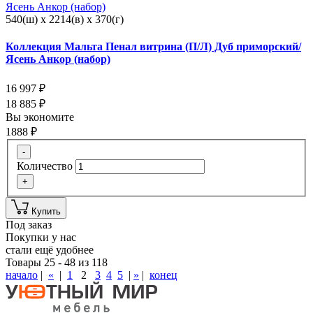
540(ш) x 2214(в) x 370(г)
Коллекция Мальта Пенал витрина (П/Л) Дуб приморский/
Ясень Анкор (набор)
16 997
₽
18 885
₽
Вы экономите
1888
₽
-
Количество
+
Купить
Под заказ
Покупки у нас
стали ещё удобнее
Товары 25 - 48 из 118
начало
|
«
|
1
2
3
4
5
|
»
|
конец