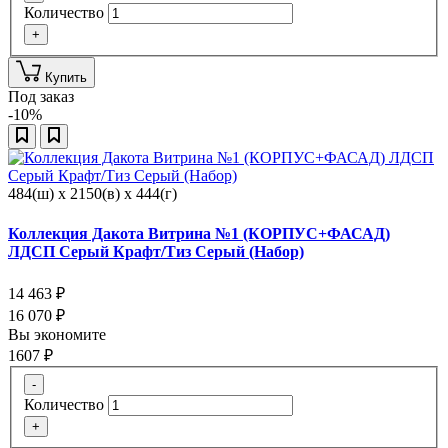
Количество
+
Купить
Под заказ
-10%
484(ш) x 2150(в) x 444(г)
Коллекция Дакота Витрина №1 (КОРПУС+ФАСАД)
ЛДСП Серый Крафт/Тиз Серый (Набор)
14 463
₽
16 070
₽
Вы экономите
1607
₽
-
Количество
+