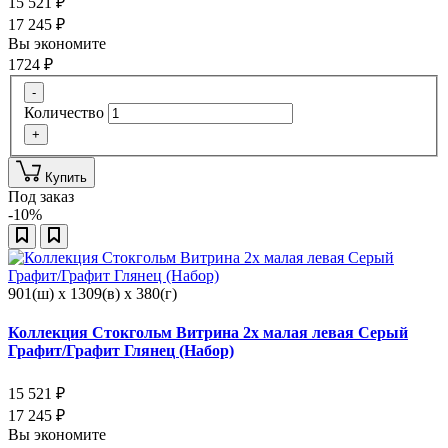
15 521
₽
17 245
₽
Вы экономите
1724
₽
-
Количество
+
Купить
Под заказ
-10%
901(ш) x 1309(в) x 380(г)
Коллекция Стокгольм Витрина 2х малая левая Серый
Графит/Графит Глянец (Набор)
15 521
₽
17 245
₽
Вы экономите