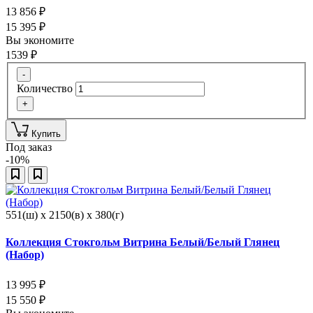
13 856
₽
15 395
₽
Вы экономите
1539
₽
-
Количество
+
Купить
Под заказ
-10%
551(ш) x 2150(в) x 380(г)
Коллекция Стокгольм Витрина Белый/Белый Глянец
(Набор)
13 995
₽
15 550
₽