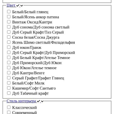
Цвет
Белый/Белый глянец
Белый/Ясень анкор патина
Винтаж Оксид/Кантри
Дуб сонома/Дуб сонома светлый
Дуб Серый Крафт/Тиз Серый
Сосна белая/Сосна Джурга
Ясень Шимо светлый/Филадельфия
Дуб юкон/Гранж
Дуб Серый Крафт/Дуб Приморский
Дуб Белый Крафт/Ателье Темное
Дуб Приморский/Дуб Юкон
Дуб Юкон/Ателье темное
Дуб Кантри/Венге
Серый Графит/Графит Глянец
Белый/Софт Милк
Кашемир/Софт Сантьяго
Дуб Табачный крафт
Стиль интерьера
Классический
Современный