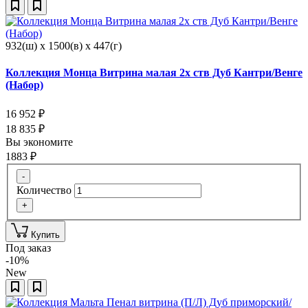
932(ш) x 1500(в) x 447(г)
Коллекция Монца Витрина малая 2х ств Дуб Кантри/Венге
(Набор)
16 952
₽
18 835
₽
Вы экономите
1883
₽
-
Количество
+
Купить
Под заказ
-10%
New