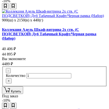
-10%
900(ш) x 2150(в) x 440(г)
Коллекция Адель Шкаф-витрина 2х ств. (С
ПОДСВЕТКОЙ) Дуб Табачный Крафт/Черная рамка
(Набор)
40 406
₽
44 895
₽
Вы экономите
4489
₽
-
Количество
+
Купить
Под заказ
-10%