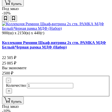
Купить
Под заказ
-10%
900(ш) x 2150(в) x 440(г)
Коллекция Римини Шкаф-витрина 2х ств. РАМКА МДФ
Белый/Черная рамка МДФ (Набор)
22 505
₽
25 005
₽
Вы экономите
2500
₽
-
Количество
+
Купить
Под заказ
-10%