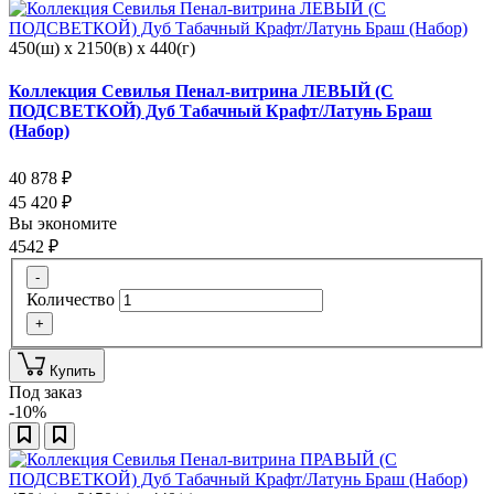
450(ш) x 2150(в) x 440(г)
Коллекция Севилья Пенал-витрина ЛЕВЫЙ (С
ПОДСВЕТКОЙ) Дуб Табачный Крафт/Латунь Браш
(Набор)
40 878
₽
45 420
₽
Вы экономите
4542
₽
-
Количество
+
Купить
Под заказ
-10%