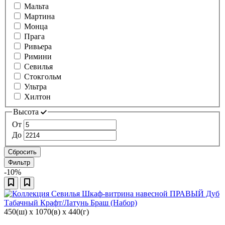
Мальта
Мартина
Монца
Прага
Ривьера
Римини
Севилья
Стокгольм
Ультра
Хилтон
Высота
От
До
Сбросить
Фильтр
-10%
450(ш) x 1070(в) x 440(г)