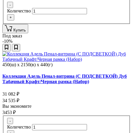
-
Количество
+
Купить
Под заказ
-10%
450(ш) x 2150(в) x 440(г)
Коллекция Адель Пенал-витрина (С ПОДСВЕТКОЙ) Дуб
Табачный Крафт/Черная рамка (Набор)
31 082
₽
34 535
₽
Вы экономите
3453
₽
-
Количество