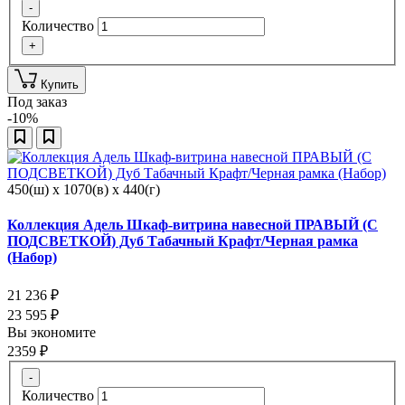
-
Количество
+
Купить
Под заказ
-10%
450(ш) x 1070(в) x 440(г)
Коллекция Адель Шкаф-витрина навесной ПРАВЫЙ (С
ПОДСВЕТКОЙ) Дуб Табачный Крафт/Черная рамка
(Набор)
21 236
₽
23 595
₽
Вы экономите
2359
₽
-
Количество