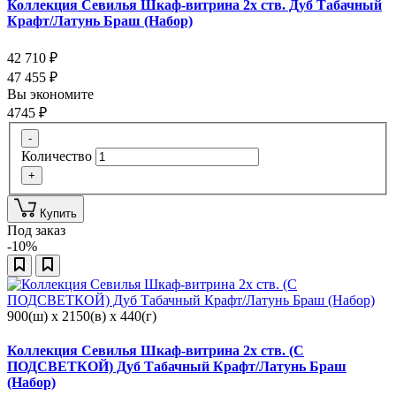
Коллекция Севилья Шкаф-витрина 2х ств. Дуб Табачный
Крафт/Латунь Браш (Набор)
42 710
₽
47 455
₽
Вы экономите
4745
₽
-
Количество
+
Купить
Под заказ
-10%
900(ш) x 2150(в) x 440(г)
Коллекция Севилья Шкаф-витрина 2х ств. (С
ПОДСВЕТКОЙ) Дуб Табачный Крафт/Латунь Браш
(Набор)