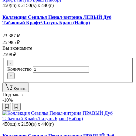
450(ш) x 2150(в) x 440(г)
Коллекция Севилья Пенал-витрина ЛЕВЫЙ Дуб
Табачный Крафт/Латунь Браш (Набор)
23 387
₽
25 985
₽
Вы экономите
2598
₽
-
Количество
+
Купить
Под заказ
-10%
450(ш) x 2150(в) x 440(г)
Коллекция Севилья Пенал-витрина ПРАВЫЙ Дуб