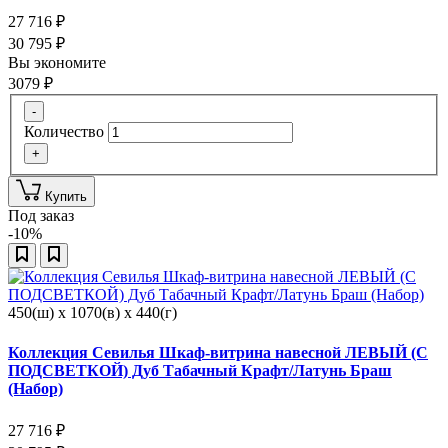
27 716
₽
30 795
₽
Вы экономите
3079
₽
-
Количество
+
Купить
Под заказ
-10%
450(ш) x 1070(в) x 440(г)
Коллекция Севилья Шкаф-витрина навесной ЛЕВЫЙ (С
ПОДСВЕТКОЙ) Дуб Табачный Крафт/Латунь Браш
(Набор)
27 716
₽