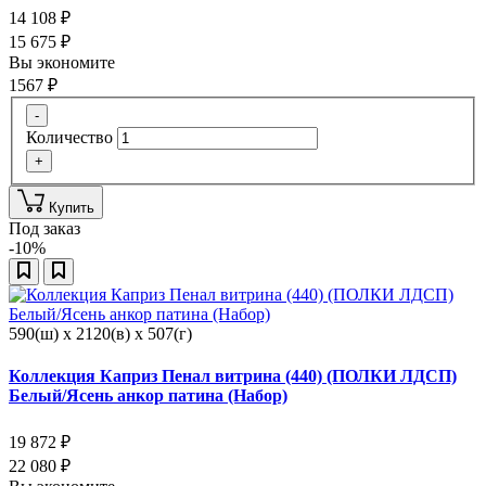
14 108
₽
15 675
₽
Вы экономите
1567
₽
-
Количество
+
Купить
Под заказ
-10%
590(ш) x 2120(в) x 507(г)
Коллекция Каприз Пенал витрина (440) (ПОЛКИ ЛДСП)
Белый/Ясень анкор патина (Набор)
19 872
₽
22 080
₽