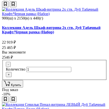
900(ш) x 2150(в) x 440(г)
Коллекция Адель Шкаф-витрина 2х ств. Дуб Табачный
Крафт/Черная рамка (Набор)
22 919
₽
25 465
₽
Вы экономите
2546
₽
-
Количество
+
Купить
Под заказ
-10%