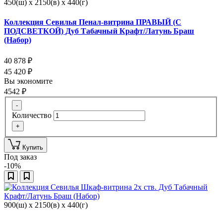
450(ш) x 2150(в) x 440(г)
Коллекция Севилья Пенал-витрина ПРАВЫЙ (С
ПОДСВЕТКОЙ) Дуб Табачный Крафт/Латунь Браш
(Набор)
40 878
₽
45 420
₽
Вы экономите
4542
₽
-
Количество
+
Купить
Под заказ
-10%
900(ш) x 2150(в) x 440(г)