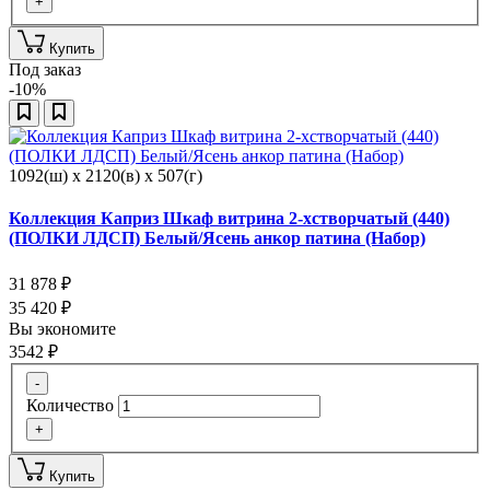
+
Купить
Под заказ
-10%
1092(ш) x 2120(в) x 507(г)
Коллекция Каприз Шкаф витрина 2-хстворчатый (440)
(ПОЛКИ ЛДСП) Белый/Ясень анкор патина (Набор)
31 878
₽
35 420
₽
Вы экономите
3542
₽
-
Количество
+
Купить