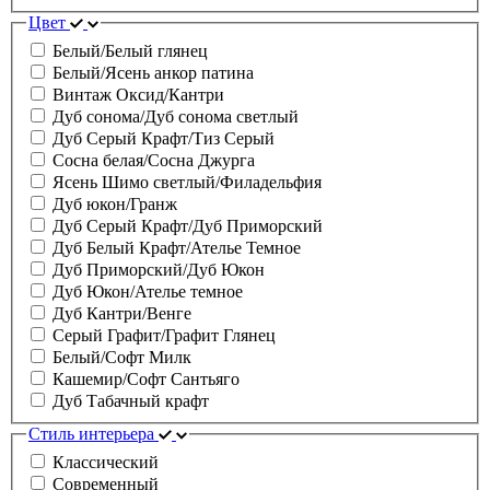
Цвет
Белый/Белый глянец
Белый/Ясень анкор патина
Винтаж Оксид/Кантри
Дуб сонома/Дуб сонома светлый
Дуб Серый Крафт/Тиз Серый
Сосна белая/Сосна Джурга
Ясень Шимо светлый/Филадельфия
Дуб юкон/Гранж
Дуб Серый Крафт/Дуб Приморский
Дуб Белый Крафт/Ателье Темное
Дуб Приморский/Дуб Юкон
Дуб Юкон/Ателье темное
Дуб Кантри/Венге
Серый Графит/Графит Глянец
Белый/Софт Милк
Кашемир/Софт Сантьяго
Дуб Табачный крафт
Стиль интерьера
Классический
Современный