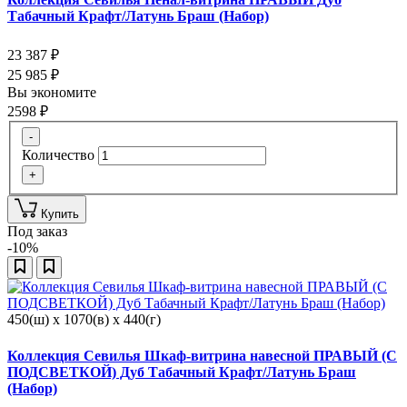
Табачный Крафт/Латунь Браш (Набор)
23 387
₽
25 985
₽
Вы экономите
2598
₽
-
Количество
+
Купить
Под заказ
-10%
450(ш) x 1070(в) x 440(г)
Коллекция Севилья Шкаф-витрина навесной ПРАВЫЙ (С
ПОДСВЕТКОЙ) Дуб Табачный Крафт/Латунь Браш
(Набор)