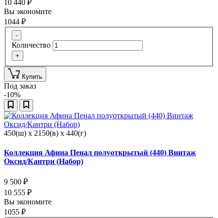
10 440
₽
Вы экономите
1044
₽
-
Количество
+
Купить
Под заказ
-10%
450(ш) x 2150(в) x 440(г)
Коллекция Афина Пенал полуоткрытый (440) Винтаж
Оксид/Кантри (Набор)
9 500
₽
10 555
₽
Вы экономите
1055
₽