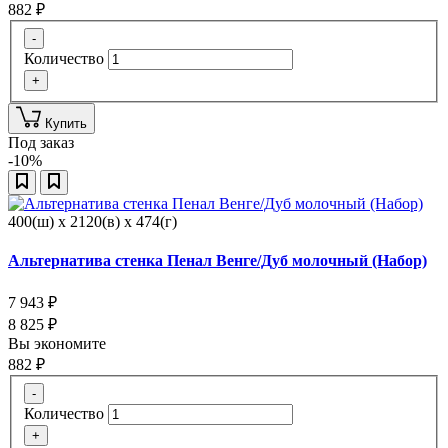
882
₽
-
Количество
+
Купить
Под заказ
-10%
400(ш) x 2120(в) x 474(г)
Альтернатива стенка Пенал Венге/Дуб молочный (Набор)
7 943
₽
8 825
₽
Вы экономите
882
₽
-
Количество
+