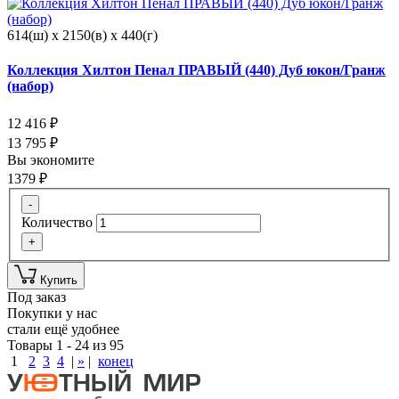
614(ш) x 2150(в) x 440(г)
Коллекция Хилтон Пенал ПРАВЫЙ (440) Дуб юкон/Гранж
(набор)
12 416
₽
13 795
₽
Вы экономите
1379
₽
-
Количество
+
Купить
Под заказ
Покупки у нас
стали ещё удобнее
Товары 1 - 24 из 95
1
2
3
4
|
»
|
конец