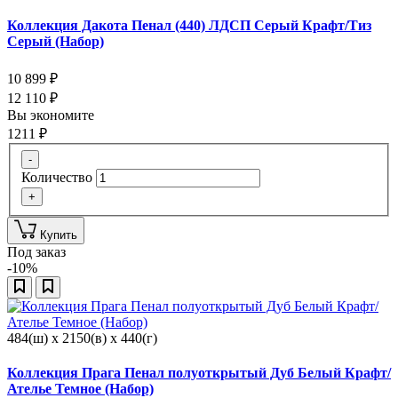
Коллекция Дакота Пенал (440) ЛДСП Серый Крафт/Тиз
Серый (Набор)
10 899
₽
12 110
₽
Вы экономите
1211
₽
-
Количество
+
Купить
Под заказ
-10%
484(ш) x 2150(в) x 440(г)
Коллекция Прага Пенал полуоткрытый Дуб Белый Крафт/
Ателье Темное (Набор)