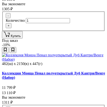
Вы экономите
1305
₽
-
Количество
+
Купить
Под заказ
-10%
482(ш) x 2150(в) x 447(г)
Коллекция Монца Пенал полуоткрытый Дуб Кантри/Венге
(Набор)
11 799
₽
13 110
₽
Вы экономите
1311
₽