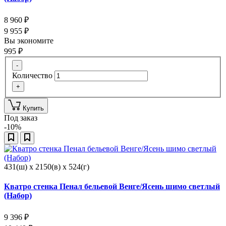
8 960
₽
9 955
₽
Вы экономите
995
₽
-
Количество
+
Купить
Под заказ
-10%
431(ш) x 2150(в) x 524(г)
Кватро стенка Пенал бельевой Венге/Ясень шимо светлый
(Набор)
9 396
₽