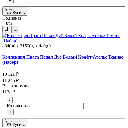
+
Купить
Под заказ
-10%
484(ш) x 2150(в) x 440(г)
Коллекция Прага Пенал Дуб Белый Крафт/Ателье Темное
(Набор)
10 121
₽
11 245
₽
Вы экономите
1124
₽
-
Количество
+
Купить