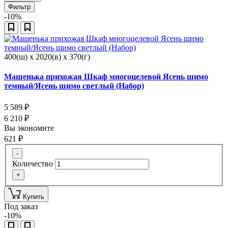
Фильтр
-10%
400(ш) x 2020(в) x 370(г)
Машенька прихожая Шкаф многоцелевой Ясень шимо
темный/Ясень шимо светлый (Набор)
5 589
₽
6 210
₽
Вы экономите
621
₽
-
Количество
+
Купить
Под заказ
-10%