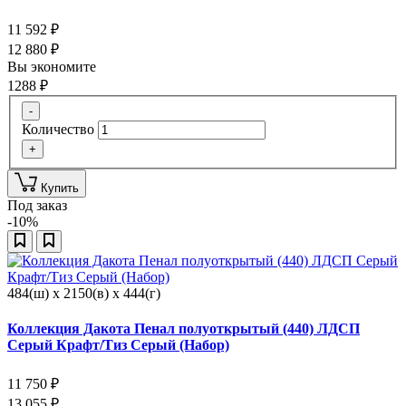
11 592
₽
12 880
₽
Вы экономите
1288
₽
-
Количество
+
Купить
Под заказ
-10%
484(ш) x 2150(в) x 444(г)
Коллекция Дакота Пенал полуоткрытый (440) ЛДСП
Серый Крафт/Тиз Серый (Набор)
11 750
₽
13 055
₽