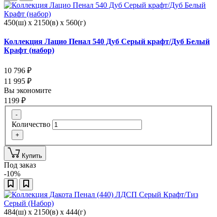
450(ш) x 2150(в) x 560(г)
Коллекция Лацио Пенал 540 Дуб Серый крафт/Дуб Белый
Крафт (набор)
10 796
₽
11 995
₽
Вы экономите
1199
₽
-
Количество
+
Купить
Под заказ
-10%
484(ш) x 2150(в) x 444(г)