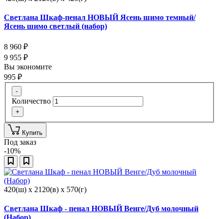
Светлана Шкаф-пенал НОВЫЙ Ясень шимо темный/
Ясень шимо светлый (набор)
8 960
₽
9 955
₽
Вы экономите
995
₽
-
Количество
+
Купить
Под заказ
-10%
420(ш) x 2120(в) x 570(г)
Светлана Шкаф - пенал НОВЫЙ Венге/Дуб молочный
(Набор)