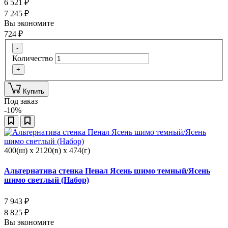
6 521
₽
7 245
₽
Вы экономите
724
₽
-
Количество
+
Купить
Под заказ
-10%
400(ш) x 2120(в) x 474(г)
Альтернатива стенка Пенал Ясень шимо темный/Ясень
шимо светлый (Набор)
7 943
₽
8 825
₽
Вы экономите