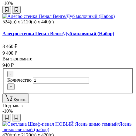
-10%
524(ш) x 2120(в) x 440(г)
Алегро стенка Пенал Венге/Дуб молочный (Набор)
8 460
₽
9 400
₽
Вы экономите
940
₽
-
Количество
+
Купить
Под заказ
-10%
420(ш) x 2120(в) x 420(г)