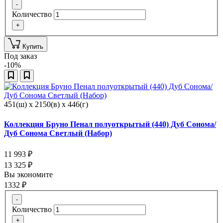
-
Количество
+
Купить
Под заказ
-10%
451(ш) x 2150(в) x 446(г)
Коллекция Бруно Пенал полуоткрытый (440) Дуб Сонома/
Дуб Сонома Светлый (Набор)
11 993
₽
13 325
₽
Вы экономите
1332
₽
-
Количество
+