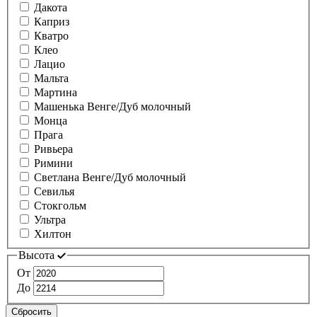
Дакота
Каприз
Кватро
Клео
Лацио
Мальта
Мартина
Машенька Венге/Дуб молочный
Монца
Прага
Ривьера
Римини
Светлана Венге/Дуб молочный
Севилья
Стокгольм
Ультра
Хилтон
Высота
От
До
Сбросить