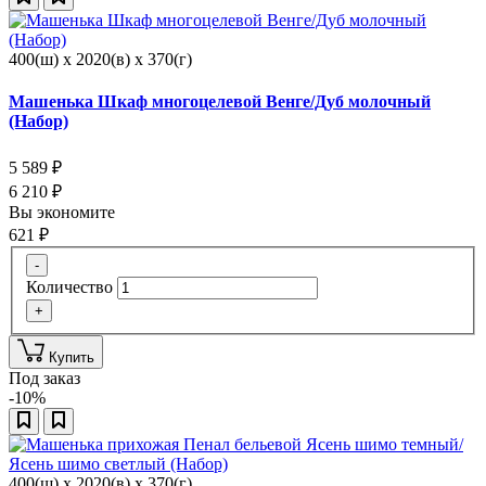
400(ш) x 2020(в) x 370(г)
Машенька Шкаф многоцелевой Венге/Дуб молочный
(Набор)
5 589
₽
6 210
₽
Вы экономите
621
₽
-
Количество
+
Купить
Под заказ
-10%
400(ш) x 2020(в) x 370(г)