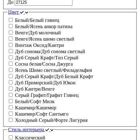
До
Цвет
Белый/Белый глянец
Белый/Ясень анкор патина
Венге/Дуб молочный
Венге/Ясень шимо светлый
Винтаж Оксид/Кантри
Дуб сонома/Дуб сонома светлый
Дуб Серый Крафт/Тиз Серый
Сосна белая/Сосна Джурга
Ясень Шимо светлый/Филадельфия
Дуб Серый Крафт/Дуб Белый Крафт
Дуб Приморский/Дуб Юкон
Дуб Кантри/Венге
Серый Графит/Графит Глянец
Белый/Софт Милк
Кашемир/Кашемир
Кашемир/Софт Сантьяго
Холодный Серый/Форте Лигурия
Стиль интерьера
Классический