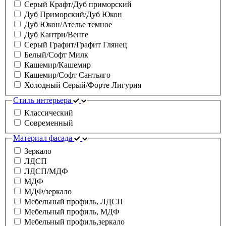
Серый Крафт/Дуб приморский
Дуб Приморский/Дуб Юкон
Дуб Юкон/Ателье темное
Дуб Кантри/Венге
Серый Графит/Графит Глянец
Белый/Софт Милк
Кашемир/Кашемир
Кашемир/Софт Сантьяго
Холодный Серый/Форте Лигурия
Стиль интерьера
Классический
Современный
Материал фасада
Зеркало
ЛДСП
ЛДСП/МДФ
МДФ
МДФ/зеркало
Мебельный профиль, ЛДСП
Мебельный профиль, МДФ
Мебельный профиль,зеркало