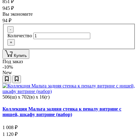
851
₽
945
₽
Вы экономите
94
₽
-
Количество
+
Купить
Под заказ
-10%
New
506(ш) x 702(в) x 16(г)
Коллекция Мальта задняя стенка к пеналу витрине с
нишей, шкафу витрине (набор)
1 008
₽
1 120
₽