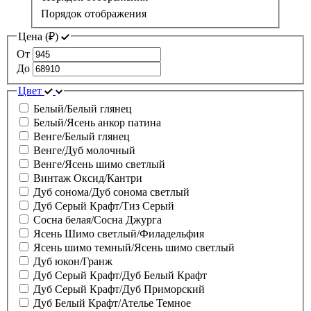
Порядок отображения
Цена (
₽
)
От
До
Цвет
Белый/Белый глянец
Белый/Ясень анкор патина
Венге/Белый глянец
Венге/Дуб молочный
Венге/Ясень шимо светлый
Винтаж Оксид/Кантри
Дуб сонома/Дуб сонома светлый
Дуб Серый Крафт/Тиз Серый
Сосна белая/Сосна Джурга
Ясень Шимо светлый/Филадельфия
Ясень шимо темный/Ясень шимо светлый
Дуб юкон/Гранж
Дуб Серый Крафт/Дуб Белый Крафт
Дуб Серый Крафт/Дуб Приморский
Дуб Белый Крафт/Ателье Темное