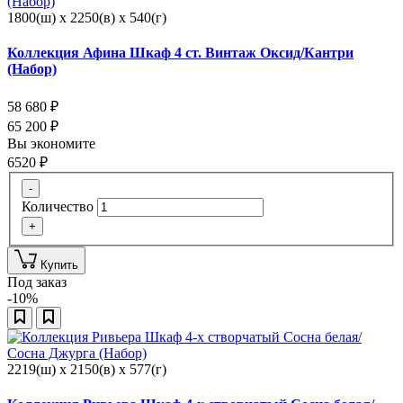
1800(ш) x 2250(в) x 540(г)
Коллекция Афина Шкаф 4 ст. Винтаж Оксид/Кантри
(Набор)
58 680
₽
65 200
₽
Вы экономите
6520
₽
-
Количество
+
Купить
Под заказ
-10%
2219(ш) x 2150(в) x 577(г)