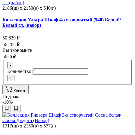
2186(ш) x 2150(в) x 540(г)
Коллекция Ультра Шкаф 4-хстворчатый (540) Белый/
Белый гл. (набор)
50 639
₽
56 265
₽
Вы экономите
5626
₽
-
Количество
+
Купить
Под заказ
-10%
1717(ш) x 2150(в) x 577(г)