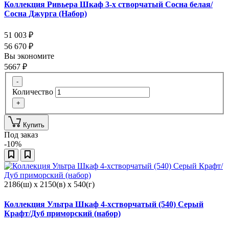
Коллекция Ривьера Шкаф 3-х створчатый Сосна белая/
Сосна Джурга (Набор)
51 003
₽
56 670
₽
Вы экономите
5667
₽
-
Количество
+
Купить
Под заказ
-10%
2186(ш) x 2150(в) x 540(г)
Коллекция Ультра Шкаф 4-хстворчатый (540) Серый
Крафт/Дуб приморский (набор)