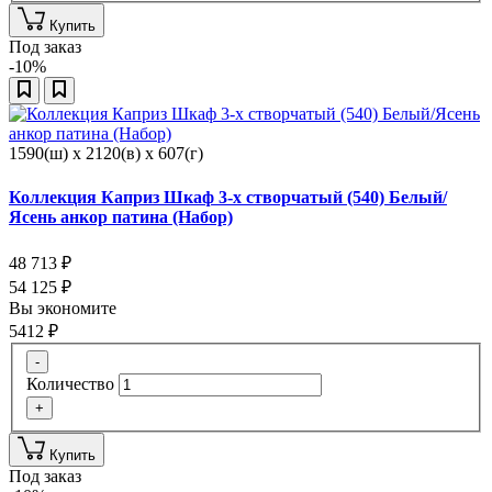
Купить
Под заказ
-10%
1590(ш) x 2120(в) x 607(г)
Коллекция Каприз Шкаф 3-х створчатый (540) Белый/
Ясень анкор патина (Набор)
48 713
₽
54 125
₽
Вы экономите
5412
₽
-
Количество
+
Купить
Под заказ