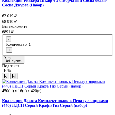
Коллекция Ривьера Шкаф 4-х створчатый Сосна белая/
Сосна Джурга (Набор)
62 019
₽
68 910
₽
Вы экономите
6891
₽
-
Количество
+
Купить
Под заказ
-10%
450(ш) x 16(в) x 420(г)
Коллекция Дакота Комплект полок к Пеналу с ящиками
(440) ЛДСП Серый Крафт/Тиз Серый (набор)