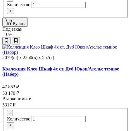
Количество
+
Купить
Под заказ
-10%
2079(ш) x 2250(в) x 557(г)
Коллекция Клео Шкаф 4х ст. Дуб Юкон/Ателье темное
(Набор)
47 853
₽
53 170
₽
Вы экономите
5317
₽
-
Количество
+