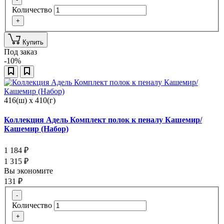
Количество
+
Купить
Под заказ
-10%
416(ш) x 410(г)
Коллекция Адель Комплект полок к пеналу Кашемир/
Кашемир (Набор)
1 184
₽
1 315
₽
Вы экономите
131
₽
-
Количество
+