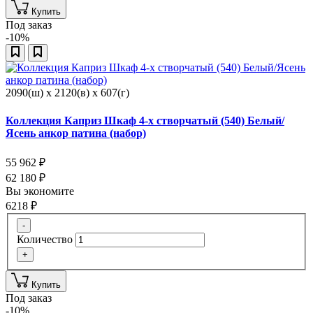
Купить
Под заказ
-10%
2090(ш) x 2120(в) x 607(г)
Коллекция Каприз Шкаф 4-х створчатый (540) Белый/
Ясень анкор патина (набор)
55 962
₽
62 180
₽
Вы экономите
6218
₽
-
Количество
+
Купить
Под заказ
-10%