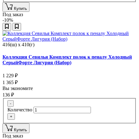
Купить
Под заказ
-10%
416(ш) x 410(г)
Коллекция Севилья Комплект полок к пеналу Холодный
СерыйФорте Лигурия (Набор)
1 229
₽
1 365
₽
Вы экономите
136
₽
-
Количество
+
Купить
Под заказ