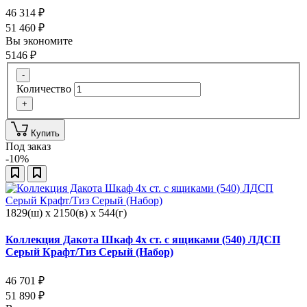
46 314
₽
51 460
₽
Вы экономите
5146
₽
-
Количество
+
Купить
Под заказ
-10%
1829(ш) x 2150(в) x 544(г)
Коллекция Дакота Шкаф 4х ст. с ящиками (540) ЛДСП
Серый Крафт/Тиз Серый (Набор)
46 701
₽
51 890
₽