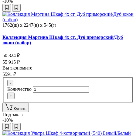
-10%
1762(ш) x 2247(в) x 545(г)
Коллекция Мартина Шкаф 4х ст. Дуб приморский/Дуб
юкон (набор)
50 324
₽
55 915
₽
Вы экономите
5591
₽
-
Количество
+
Купить
Под заказ
-10%