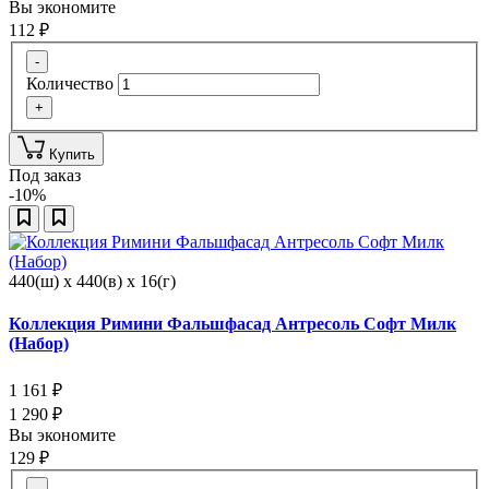
Вы экономите
112
₽
-
Количество
+
Купить
Под заказ
-10%
440(ш) x 440(в) x 16(г)
Коллекция Римини Фальшфасад Антресоль Софт Милк
(Набор)
1 161
₽
1 290
₽
Вы экономите
129
₽
-