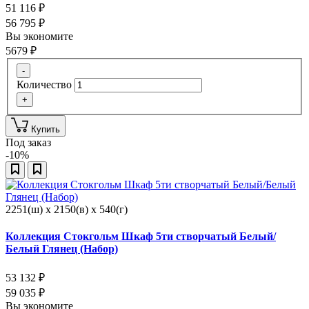
51 116
₽
56 795
₽
Вы экономите
5679
₽
-
Количество
+
Купить
Под заказ
-10%
2251(ш) x 2150(в) x 540(г)
Коллекция Стокгольм Шкаф 5ти створчатый Белый/
Белый Глянец (Набор)
53 132
₽
59 035
₽
Вы экономите