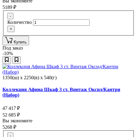
Вы экономите
5189
₽
-
Количество
+
Купить
Под заказ
-10%
1350(ш) x 2250(в) x 540(г)
Коллекция Афина Шкаф 3 ст. Винтаж Оксид/Кантри
(Набор)
47 417
₽
52 685
₽
Вы экономите
5268
₽
-