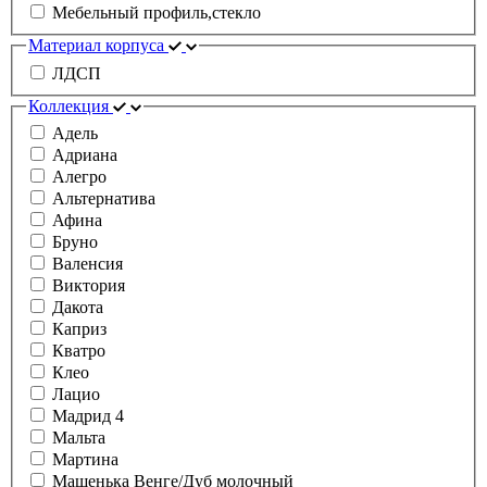
Мебельный профиль,стекло
Материал корпуса
ЛДСП
Коллекция
Адель
Адриана
Алегро
Альтернатива
Афина
Бруно
Валенсия
Виктория
Дакота
Каприз
Кватро
Клео
Лацио
Мадрид 4
Мальта
Мартина
Машенька Венге/Дуб молочный