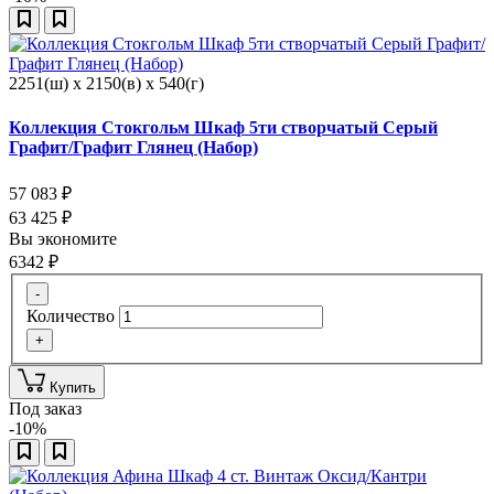
2251(ш) x 2150(в) x 540(г)
Коллекция Стокгольм Шкаф 5ти створчатый Серый
Графит/Графит Глянец (Набор)
57 083
₽
63 425
₽
Вы экономите
6342
₽
-
Количество
+
Купить
Под заказ
-10%