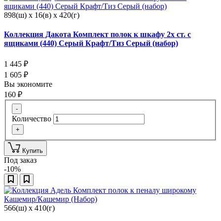
898(ш) x 16(в) x 420(г)
Коллекция Дакота Комплект полок к шкафу 2х ст. с
ящиками (440) Серый Крафт/Тиз Серый (набор)
1 445
₽
1 605
₽
Вы экономите
160
₽
-
Количество
+
Купить
Под заказ
-10%
566(ш) x 410(г)