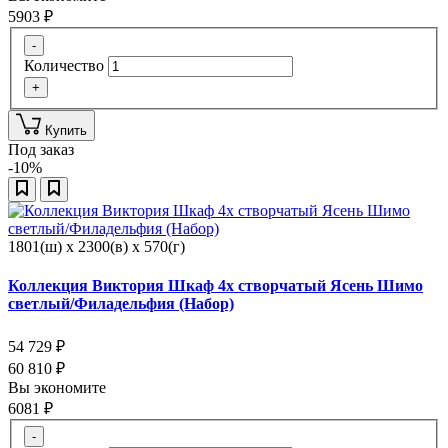
5903
₽
-
Количество
+
Купить
Под заказ
-10%
1801(ш) x 2300(в) x 570(г)
Коллекция Виктория Шкаф 4х створчатый Ясень Шимо
светлый/Филадельфия (Набор)
54 729
₽
60 810
₽
Вы экономите
6081
₽
-