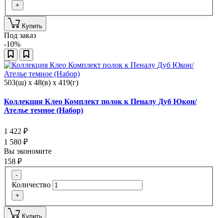
+
Купить
Под заказ
-10%
503(ш) x 48(в) x 419(г)
Коллекция Клео Комплект полок к Пеналу Дуб Юкон/
Ателье темное (Набор)
1 422
₽
1 580
₽
Вы экономите
158
₽
-
Количество
+
Купить