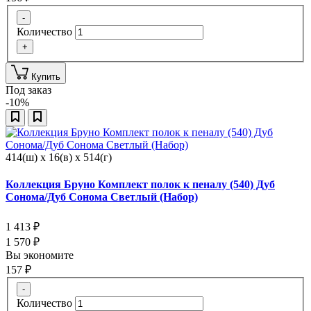
-
Количество
+
Купить
Под заказ
-10%
414(ш) x 16(в) x 514(г)
Коллекция Бруно Комплект полок к пеналу (540) Дуб
Сонома/Дуб Сонома Светлый (Набор)
1 413
₽
1 570
₽
Вы экономите
157
₽
-
Количество