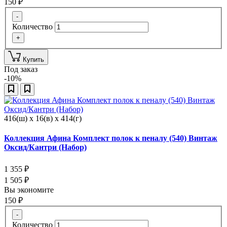
150
₽
-
Количество
+
Купить
Под заказ
-10%
416(ш) x 16(в) x 414(г)
Коллекция Афина Комплект полок к пеналу (540) Винтаж
Оксид/Кантри (Набор)
1 355
₽
1 505
₽
Вы экономите
150
₽
-
Количество