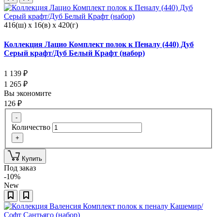
416(ш) x 16(в) x 420(г)
Коллекция Лацио Комплект полок к Пеналу (440) Дуб
Серый крафт/Дуб Белый Крафт (набор)
1 139
₽
1 265
₽
Вы экономите
126
₽
-
Количество
+
Купить
Под заказ
-10%
New