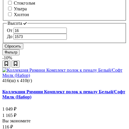
Стокгольм
Ультра
Хилтон
Высота
От
До
Сбросить
Фильтр
-10%
416(ш) x 410(г)
Коллекция Римини Комплект полок к пеналу Белый/Софт
Милк (Набор)
1 049
₽
1 165
₽
Вы экономите
116
₽