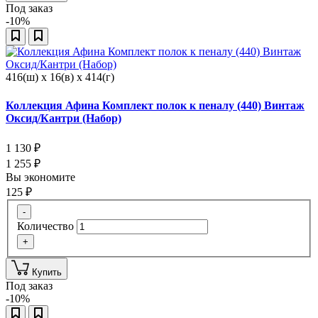
Под заказ
-10%
416(ш) x 16(в) x 414(г)
Коллекция Афина Комплект полок к пеналу (440) Винтаж
Оксид/Кантри (Набор)
1 130
₽
1 255
₽
Вы экономите
125
₽
-
Количество
+
Купить
Под заказ
-10%