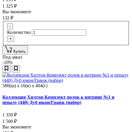
1 325
₽
Вы экономите
132
₽
-
Количество
+
Купить
Под заказ
-10%
580(ш) x 16(в) x 404(г)
Коллекция Хилтон Комплект полок к витрине №1 и
пеналу (440) Дуб юкон/Гранж (набор)
1 350
₽
1 500
₽
Вы экономите