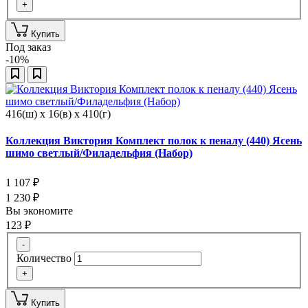
+
Купить
Под заказ
-10%
416(ш) x 16(в) x 410(г)
Коллекция Виктория Комплект полок к пеналу (440) Ясень
шимо светлый/Филадельфия (Набор)
1 107
₽
1 230
₽
Вы экономите
123
₽
-
Количество
+
Купить