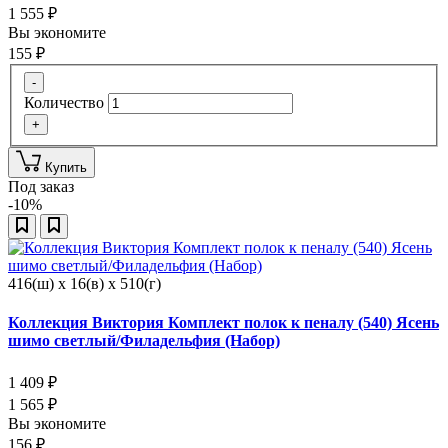
1 555
₽
Вы экономите
155
₽
-
Количество
+
Купить
Под заказ
-10%
416(ш) x 16(в) x 510(г)
Коллекция Виктория Комплект полок к пеналу (540) Ясень
шимо светлый/Филадельфия (Набор)
1 409
₽
1 565
₽
Вы экономите
156
₽