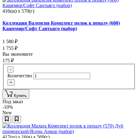
416(ш) x 570(г)
Коллекция Валенсия Комплект полок к пеналу (600)
Кашемир/Софт Сантьяго (набор)
1 580
₽
1 755
₽
Вы экономите
175
₽
-
Количество
+
Купить
Под заказ
-10%
New
417(ш) x 16(в) x 569(г)