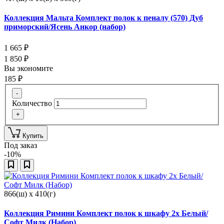
Коллекция Мальта Комплект полок к пеналу (570) Дуб
приморский/Ясень Анкор (набор)
1 665
₽
1 850
₽
Вы экономите
185
₽
-
Количество
+
Купить
Под заказ
-10%
866(ш) x 410(г)
Коллекция Римини Комплект полок к шкафу 2х Белый/
Софт Милк (Набор)