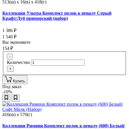
513(ш) x 16(в) x 418(г)
Коллекция Ультра Комплект полок к пеналу Серый
Крафт/Дуб приморский (набор)
1 386
₽
1 540
₽
Вы экономите
154
₽
-
Количество
+
Купить
Под заказ
-10%
416(ш) x 570(г)
Коллекция Римини Комплект полок к пеналу (600) Белый/