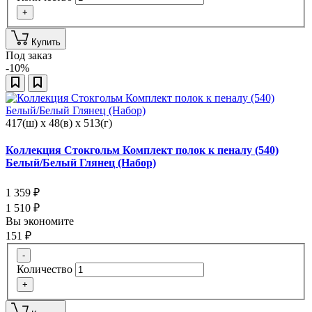
+
Купить
Под заказ
-10%
417(ш) x 48(в) x 513(г)
Коллекция Стокгольм Комплект полок к пеналу (540)
Белый/Белый Глянец (Набор)
1 359
₽
1 510
₽
Вы экономите
151
₽
-
Количество
+