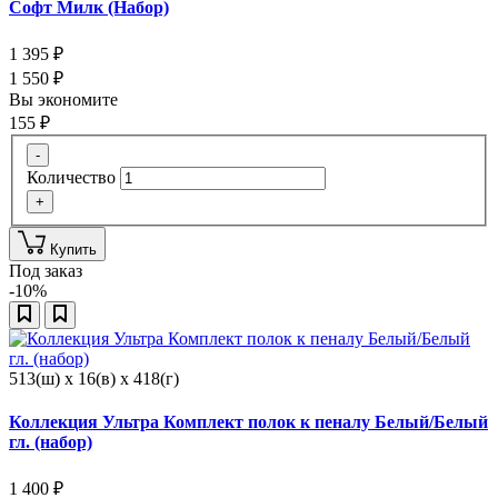
Софт Милк (Набор)
1 395
₽
1 550
₽
Вы экономите
155
₽
-
Количество
+
Купить
Под заказ
-10%
513(ш) x 16(в) x 418(г)
Коллекция Ультра Комплект полок к пеналу Белый/Белый
гл. (набор)
1 400
₽