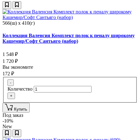
566(ш) x 410(г)
Коллекция Валенсия Комплект полок к пеналу широкому
Кашемир/Софт Сантьяго (набор)
1 548
₽
1 720
₽
Вы экономите
172
₽
-
Количество
+
Купить
Под заказ
-10%
New