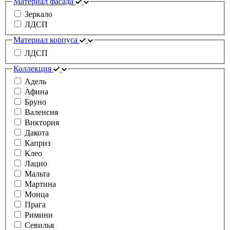
Материал фасада
Зеркало
ЛДСП
Материал корпуса
ЛДСП
Коллекция
Адель
Афина
Бруно
Валенсия
Виктория
Дакота
Каприз
Клео
Лацио
Мальта
Мартина
Монца
Прага
Римини
Севилья