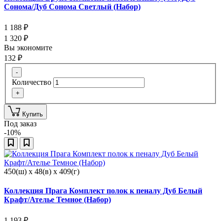
Сонома/Дуб Сонома Светлый (Набор)
1 188
₽
1 320
₽
Вы экономите
132
₽
-
Количество
+
Купить
Под заказ
-10%
450(ш) x 48(в) x 409(г)
Коллекция Прага Комплект полок к пеналу Дуб Белый
Крафт/Ателье Темное (Набор)
1 193
₽