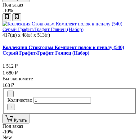
Под заказ
-10%
417(ш) x 48(в) x 513(г)
Коллекция Стокгольм Комплект полок к пеналу (540)
Серый Графит/Графит Глянец (Набор)
1 512
₽
1 680
₽
Вы экономите
168
₽
-
Количество
+
Купить
Под заказ
-10%
New