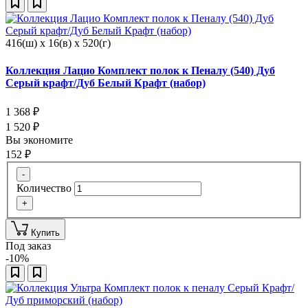
416(ш) x 16(в) x 520(г)
Коллекция Лацио Комплект полок к Пеналу (540) Дуб
Серый крафт/Дуб Белый Крафт (набор)
1 368
₽
1 520
₽
Вы экономите
152
₽
-
Количество
+
Купить
Под заказ
-10%