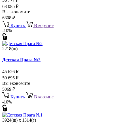
56 777
₽
63 085
₽
Вы экономите
6308
₽
Купить
В корзине
-10%
2218(ш)
Детская Прага №2
45 626
₽
50 695
₽
Вы экономите
5069
₽
Купить
В корзине
-10%
3924(ш) x 1314(г)