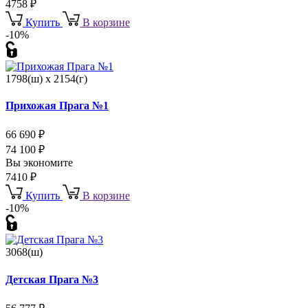
4758
₽
Купить
В корзине
-10%
1798(ш) x 2154(г)
Прихожая Прага №1
66 690
₽
74 100
₽
Вы экономите
7410
₽
Купить
В корзине
-10%
3068(ш)
Детская Прага №3