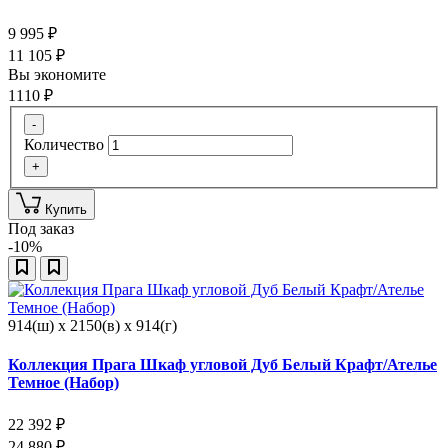
9 995
₽
11 105
₽
Вы экономите
1110
₽
-
Количество
+
Купить
Под заказ
-10%
914(ш) x 2150(в) x 914(г)
Коллекция Прага Шкаф угловой Дуб Белый Крафт/Ателье
Темное (Набор)
22 392
₽
24 880
₽