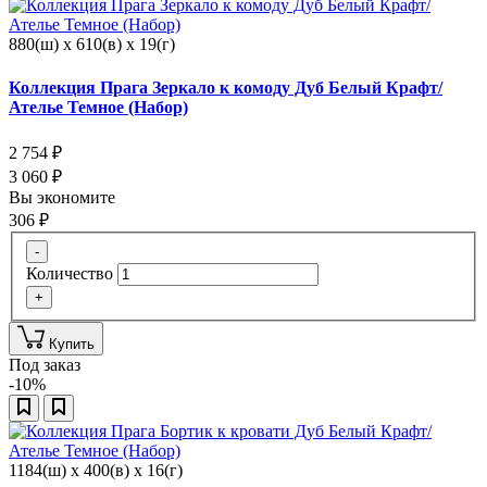
880(ш) x 610(в) x 19(г)
Коллекция Прага Зеркало к комоду Дуб Белый Крафт/
Ателье Темное (Набор)
2 754
₽
3 060
₽
Вы экономите
306
₽
-
Количество
+
Купить
Под заказ
-10%
1184(ш) x 400(в) x 16(г)