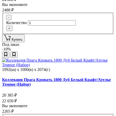
Вы экономите
2488
₽
-
Количество
+
Купить
Под заказ
-10%
1992(ш) x 1000(в) x 2074(г)
Коллекция Прага Кровать 1800 Дуб Белый Крафт/Ателье
Темное (Набор)
20 385
₽
22 650
₽
Вы экономите
2265
₽