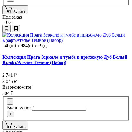
Купить
Под заказ
-10%
540(ш) x 984(в) x 19(г)
Коллекция Прага Зеркало к тумбе в прихожую Дуб Белый
Крафт/Ателье Темное (Набор)
2 741
₽
3 045
₽
Вы экономите
304
₽
-
Количество
+
Купить