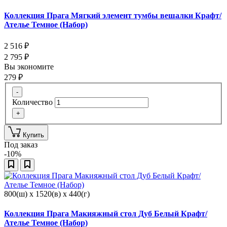
Коллекция Прага Мягкий элемент тумбы вешалки Крафт/
Ателье Темное (Набор)
2 516
₽
2 795
₽
Вы экономите
279
₽
-
Количество
+
Купить
Под заказ
-10%
800(ш) x 1520(в) x 440(г)
Коллекция Прага Макияжный стол Дуб Белый Крафт/
Ателье Темное (Набор)