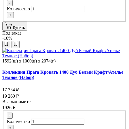
-
Количество
+
Купить
Под заказ
-10%
1592(ш) x 1000(в) x 2074(г)
Коллекция Прага Кровать 1400 Дуб Белый Крафт/Ателье
Темное (Набор)
17 334
₽
19 260
₽
Вы экономите
1926
₽
-
Количество
+