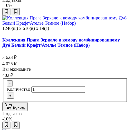
Под заказ
-10%
1246(ш) x 610(в) x 19(г)
Коллекция Прага Зеркало к комоду комбинированному
Дуб Белый Крафт/Ателье Темное (Набор)
3 623
₽
4 025
₽
Вы экономите
402
₽
-
Количество
+
Купить
Под заказ
-10%