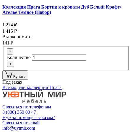
Коллекция Прага Бортик к кровати Дуб Белый Крафт/
Ателье Темное (Набор)
1 274
₽
1 415
₽
Вы экономите
141
₽
-
Количество
+
Купить
Под заказ
Все модули коллекции Прага
Связаться по телефонам
8 (800) 350 00 47
Нужна помощь с заказом?
Связаться по email
info@uytmir.com