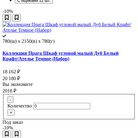
С ящиками
11
шт.
-10%
780(ш) x 2150(в) x 780(г)
Коллекция Прага Шкаф угловой малый Дуб Белый
Крафт/Ателье Темное (Набор)
18 162
₽
20 180
₽
Вы экономите
2018
₽
-
Количество
+
Под заказ
-10%