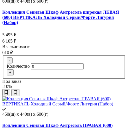
600(ш) x 440(в) x 600(г)
Коллекция Севилья Шкаф Антресоль широкая ЛЕВАЯ
(600) ВЕРТИКАЛЬ Холодный Серый/Форте Лигурия
(Набор)
5 495
₽
6 105
₽
Вы экономите
610
₽
-
Количество
+
Под заказ
-10%
450(ш) x 440(в) x 600(г)
Коллекция Севилья Шкаф Антресоль ПРАВАЯ (600)