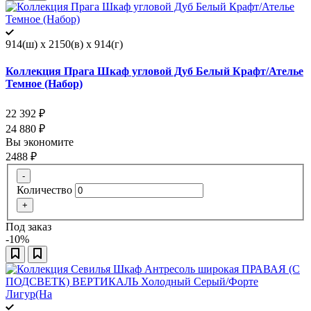
914(ш) x 2150(в) x 914(г)
Коллекция Прага Шкаф угловой Дуб Белый Крафт/Ателье
Темное (Набор)
22 392
₽
24 880
₽
Вы экономите
2488
₽
-
Количество
+
Под заказ
-10%