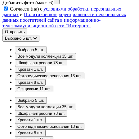
Добавить фото (макс. 6)
Согласен (на) с
условиями обработки персональных
данных
и
Политикой конфиденциальности персональных
данных посетителей сайта в информационно-
телекоммуникационной сети "Интернет"
Отправить
Выбрано
5
шт.
Выбрано
5
шт.
Все модули коллекции
35
шт.
Шкафы-антресоли
78
шт.
Кровати
1
шт.
Ортопедические основания
13
шт.
Кровати
8
шт.
С ящиками
11
шт.
Выбрано
5
шт.
Все модули коллекции
35
шт.
Шкафы-антресоли
78
шт.
Кровати
1
шт.
Ортопедические основания
13
шт.
Кровати
8
шт.