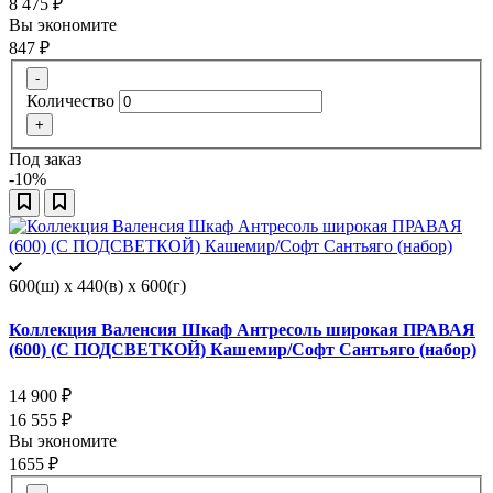
8 475
₽
Вы экономите
847
₽
-
Количество
+
Под заказ
-10%
600(ш) x 440(в) x 600(г)
Коллекция Валенсия Шкаф Антресоль широкая ПРАВАЯ
(600) (С ПОДСВЕТКОЙ) Кашемир/Софт Сантьяго (набор)
14 900
₽
16 555
₽
Вы экономите
1655
₽