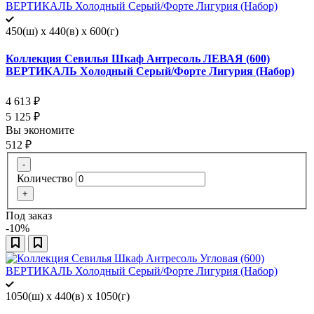
450(ш) x 440(в) x 600(г)
Коллекция Севилья Шкаф Антресоль ЛЕВАЯ (600)
ВЕРТИКАЛЬ Холодный Серый/Форте Лигурия (Набор)
4 613
₽
5 125
₽
Вы экономите
512
₽
-
Количество
+
Под заказ
-10%
1050(ш) x 440(в) x 1050(г)