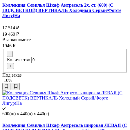
Коллекция Севилья Шкаф Антресоль 2х. ст. (600) (С
ПОДСВЕТКОЙ) ВЕРТИКАЛЬ Холодный Серый/Форте
Лигу(На
17 514
₽
19 460
₽
Вы экономите
1946
₽
-
Количество
+
Под заказ
-10%
600(ш) x 440(в) x 440(г)
Коллекция Севилья Шкаф Антресоль широкая ЛЕВАЯ (С