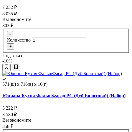
7 232
₽
8 035
₽
Вы экономите
803
₽
-
Количество
+
Под заказ
-10%
571(ш) x 716(в) x 16(г)
Юлиана Кухня ФальшФасад РС (Дуб Болотный) (Набор)
3 222
₽
3 580
₽
Вы экономите
358
₽