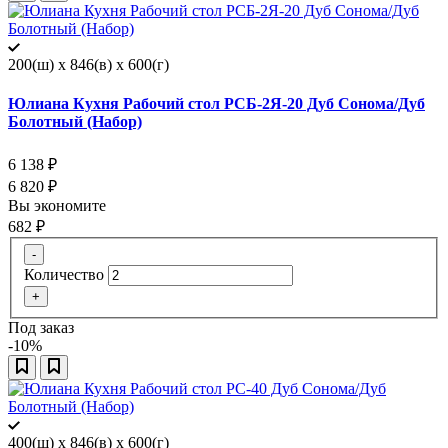
200(ш) x 846(в) x 600(г)
Юлиана Кухня Рабочий стол РСБ-2Я-20 Дуб Сонома/Дуб
Болотный (Набор)
6 138
₽
6 820
₽
Вы экономите
682
₽
-
Количество
+
Под заказ
-10%
400(ш) x 846(в) x 600(г)