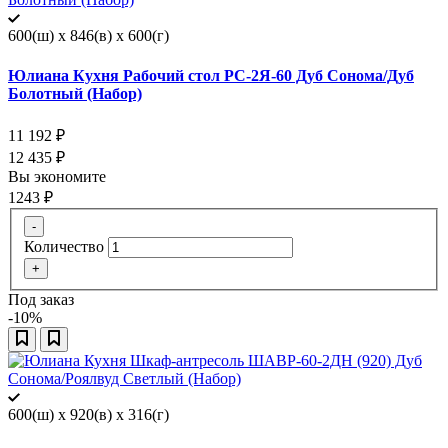
600(ш) x 846(в) x 600(г)
Юлиана Кухня Рабочий стол РС-2Я-60 Дуб Сонома/Дуб
Болотный (Набор)
11 192
₽
12 435
₽
Вы экономите
1243
₽
-
Количество
+
Под заказ
-10%
600(ш) x 920(в) x 316(г)