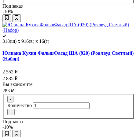
Под заказ
-10%
318(ш) x 916(в) x 16(г)
Юлиана Кухня ФальшФасад ША (920) (Роялвуд Светлый)
(Набор)
2 552
₽
2 835
₽
Вы экономите
283
₽
-
Количество
+
Под заказ
-10%