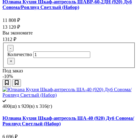
Юлиана Кухня Шкаф-антресоль ШАВР-60-2ДН (920) Дуб
Сонома/Роялвуд Светлый (Набор)
11 808
₽
13 120
₽
Вы экономите
1312
₽
-
Количество
+
Под заказ
-10%
400(ш) x 920(в) x 316(г)
Юлиана Кухня Шкаф-антресоль ША-40 (920) Дуб Сонома/
Роялвуд Светлый (Набор)
6 696
₽