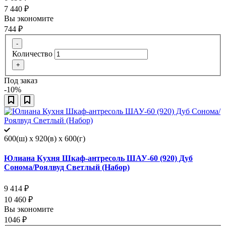
7 440
₽
Вы экономите
744
₽
-
Количество
+
Под заказ
-10%
600(ш) x 920(в) x 600(г)
Юлиана Кухня Шкаф-антресоль ШАУ-60 (920) Дуб
Сонома/Роялвуд Светлый (Набор)
9 414
₽
10 460
₽
Вы экономите
1046
₽