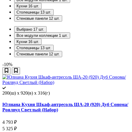
Кухни
16
шт.
Столешницы
13
шт.
Стеновые панели
12
шт.
Выбрано
17
шт.
Все модули коллекции
1
шт.
Кухни
16
шт.
Столешницы
13
шт.
Стеновые панели
12
шт.
-10%
200(ш) x 920(в) x 316(г)
Юлиана Кухня Шкаф-антресоль ША-20 (920) Дуб Сонома/
Роялвуд Светлый (Набор)
4 793
₽
5 325
₽