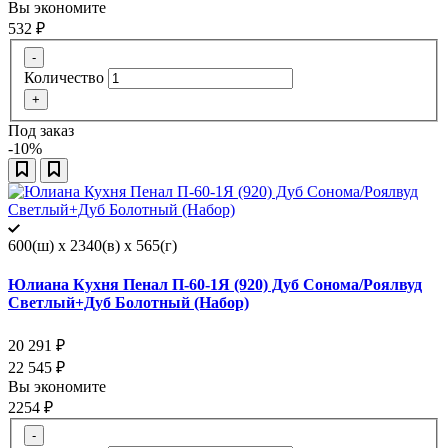
Вы экономите
532
₽
-
Количество
+
Под заказ
-10%
600(ш) x 2340(в) x 565(г)
Юлиана Кухня Пенал П-60-1Я (920) Дуб Сонома/Роялвуд
Светлый+Дуб Болотный (Набор)
20 291
₽
22 545
₽
Вы экономите
2254
₽
-