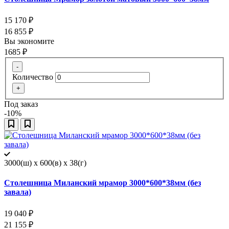
15 170
₽
16 855
₽
Вы экономите
1685
₽
-
Количество
+
Под заказ
-10%
3000(ш) x 600(в) x 38(г)
Столешница Миланский мрамор 3000*600*38мм (без
завала)
19 040
₽
21 155
₽