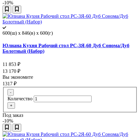
-10%
600(ш) x 846(в) x 600(г)
Юлиана Кухня Рабочий стол РС-3Я-60 Дуб Сонома/Дуб
Болотный (Набор)
11 853
₽
13 170
₽
Вы экономите
1317
₽
-
Количество
+
Под заказ
-10%