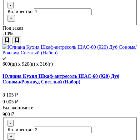
-
Количество
+
Под заказ
-10%
600(ш) x 920(в) x 316(г)
Юлиана Кухня Шкаф-антресоль ШАС-60 (920) Дуб
Сонома/Роялвуд Светлый (Набор)
8 105
₽
9 005
₽
Вы экономите
900
₽
-
Количество
+