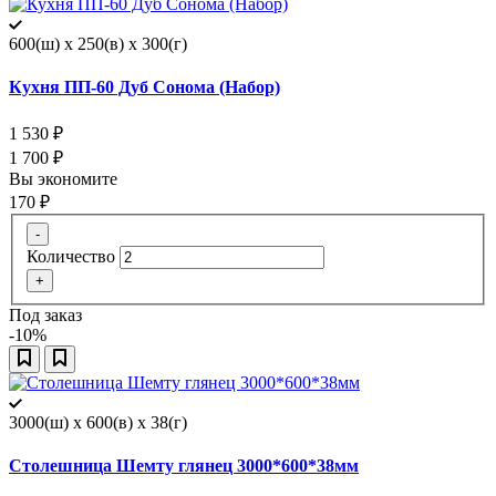
600(ш) x 250(в) x 300(г)
Кухня ПП-60 Дуб Сонома (Набор)
1 530
₽
1 700
₽
Вы экономите
170
₽
-
Количество
+
Под заказ
-10%
3000(ш) x 600(в) x 38(г)
Столешница Шемту глянец 3000*600*38мм