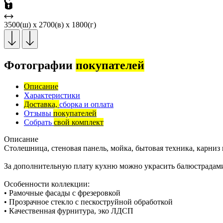
3500(ш) x 2700(в) x 1800(г)
Фотографии
покупателей
Описание
Характеристики
Доставка,
сборка и оплата
Отзывы
покупателей
Собрать
свой комплект
Описание
Столешница, стеновая панель, мойка, бытовая техника, карниз
За дополнительную плату кухню можно украсить балюстрадами
Особенности коллекции:
• Рамочные фасады с фрезеровкой
• Прозрачное стекло с пескоструйной обработкой
• Качественная фурнитура, эко ЛДСП