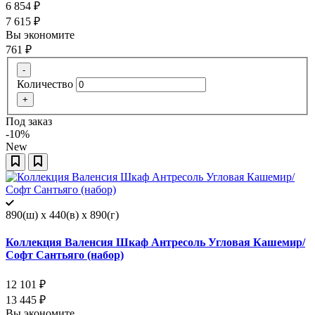
6 854
₽
7 615
₽
Вы экономите
761
₽
-
Количество
+
Под заказ
-10%
New
890(ш) x 440(в) x 890(г)
Коллекция Валенсия Шкаф Антресоль Угловая Кашемир/
Софт Сантьяго (набор)
12 101
₽
13 445
₽
Вы экономите