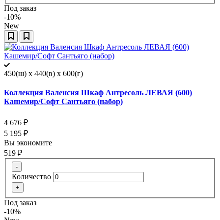
Под заказ
-10%
New
450(ш) x 440(в) x 600(г)
Коллекция Валенсия Шкаф Антресоль ЛЕВАЯ (600)
Кашемир/Софт Сантьяго (набор)
4 676
₽
5 195
₽
Вы экономите
519
₽
-
Количество
+
Под заказ
-10%