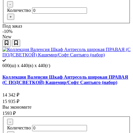
-
Количество
+
Под заказ
-10%
New
600(ш) x 440(в) x 440(г)
Коллекция Валенсия Шкаф Антресоль широкая ПРАВАЯ
(С ПОДСВЕТКОЙ) Кашемир/Софт Сантьяго (набор)
14 342
₽
15 935
₽
Вы экономите
1593
₽
-
Количество