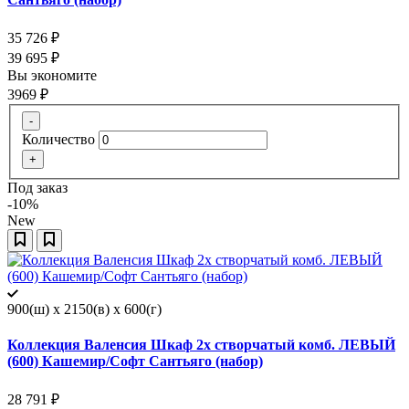
35 726
₽
39 695
₽
Вы экономите
3969
₽
-
Количество
+
Под заказ
-10%
New
900(ш) x 2150(в) x 600(г)
Коллекция Валенсия Шкаф 2х створчатый комб. ЛЕВЫЙ
(600) Кашемир/Софт Сантьяго (набор)
28 791
₽