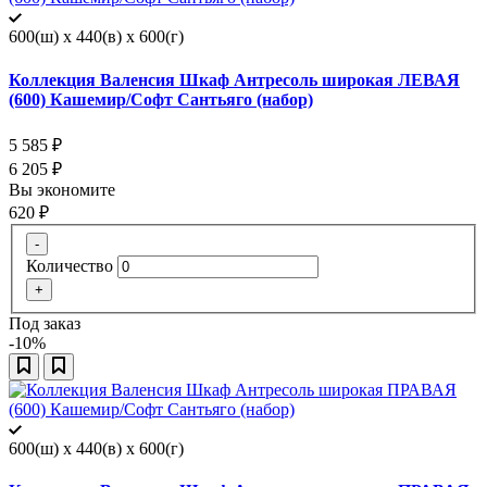
600(ш) x 440(в) x 600(г)
Коллекция Валенсия Шкаф Антресоль широкая ЛЕВАЯ
(600) Кашемир/Софт Сантьяго (набор)
5 585
₽
6 205
₽
Вы экономите
620
₽
-
Количество
+
Под заказ
-10%
600(ш) x 440(в) x 600(г)