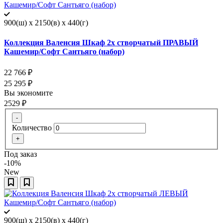
900(ш) x 2150(в) x 440(г)
Коллекция Валенсия Шкаф 2х створчатый ПРАВЫЙ
Кашемир/Софт Сантьяго (набор)
22 766
₽
25 295
₽
Вы экономите
2529
₽
-
Количество
+
Под заказ
-10%
New
900(ш) x 2150(в) x 440(г)