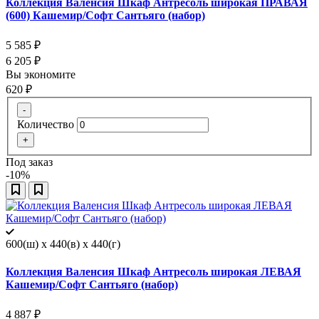
Коллекция Валенсия Шкаф Антресоль широкая ПРАВАЯ
(600) Кашемир/Софт Сантьяго (набор)
5 585
₽
6 205
₽
Вы экономите
620
₽
-
Количество
+
Под заказ
-10%
600(ш) x 440(в) x 440(г)
Коллекция Валенсия Шкаф Антресоль широкая ЛЕВАЯ
Кашемир/Софт Сантьяго (набор)
4 887
₽