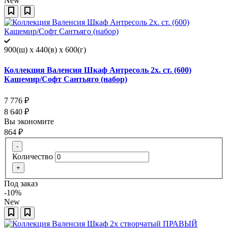
New
900(ш) x 440(в) x 600(г)
Коллекция Валенсия Шкаф Антресоль 2х. ст. (600)
Кашемир/Софт Сантьяго (набор)
7 776
₽
8 640
₽
Вы экономите
864
₽
-
Количество
+
Под заказ
-10%
New