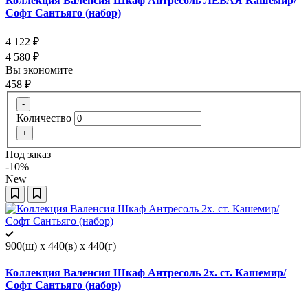
Коллекция Валенсия Шкаф Антресоль ЛЕВАЯ Кашемир/
Софт Сантьяго (набор)
4 122
₽
4 580
₽
Вы экономите
458
₽
-
Количество
+
Под заказ
-10%
New
900(ш) x 440(в) x 440(г)
Коллекция Валенсия Шкаф Антресоль 2х. ст. Кашемир/
Софт Сантьяго (набор)