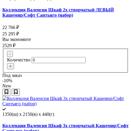
Коллекция Валенсия Шкаф 2х створчатый ЛЕВЫЙ
Кашемир/Софт Сантьяго (набор)
22 766
₽
25 295
₽
Вы экономите
2529
₽
-
Количество
+
Под заказ
-10%
New
1350(ш) x 2150(в) x 440(г)
Коллекция Валенсия Шкаф 3х створчатый Кашемир/Софт
Сантьяго (набор)