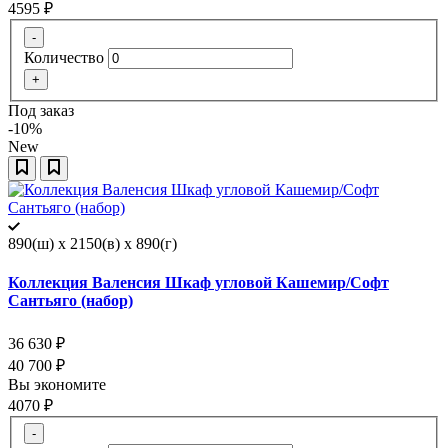
4595
₽
-
Количество
+
Под заказ
-10%
New
890(ш) x 2150(в) x 890(г)
Коллекция Валенсия Шкаф угловой Кашемир/Софт
Сантьяго (набор)
36 630
₽
40 700
₽
Вы экономите
4070
₽
-