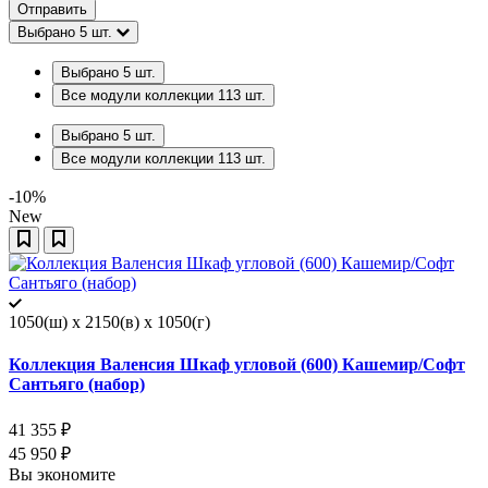
Отправить
Выбрано
5
шт.
Выбрано
5
шт.
Все модули коллекции
113
шт.
Выбрано
5
шт.
Все модули коллекции
113
шт.
-10%
New
1050(ш) x 2150(в) x 1050(г)
Коллекция Валенсия Шкаф угловой (600) Кашемир/Софт
Сантьяго (набор)
41 355
₽
45 950
₽
Вы экономите