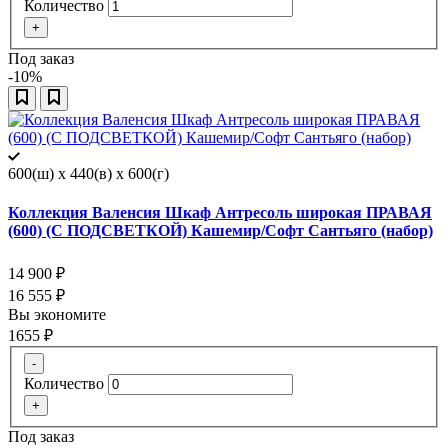
Количество
+
Под заказ
-10%
600(ш) x 440(в) x 600(г)
Коллекция Валенсия Шкаф Антресоль широкая ПРАВАЯ
(600) (С ПОДСВЕТКОЙ) Кашемир/Софт Сантьяго (набор)
14 900
₽
16 555
₽
Вы экономите
1655
₽
-
Количество
+
Под заказ