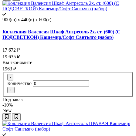
900(ш) x 440(в) x 600(г)
Коллекция Валенсия Шкаф Антресоль 2х. ст. (600) (С
ПОДСВЕТКОЙ) Кашемир/Софт Сантьяго (набор)
17 672
₽
19 635
₽
Вы экономите
1963
₽
-
Количество
+
Под заказ
-10%
New