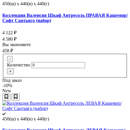
450(ш) x 440(в) x 440(г)
Коллекция Валенсия Шкаф Антресоль ПРАВАЯ Кашемир/
Софт Сантьяго (набор)
4 122
₽
4 580
₽
Вы экономите
458
₽
-
Количество
+
Под заказ
-10%
New
450(ш) x 440(в) x 440(г)