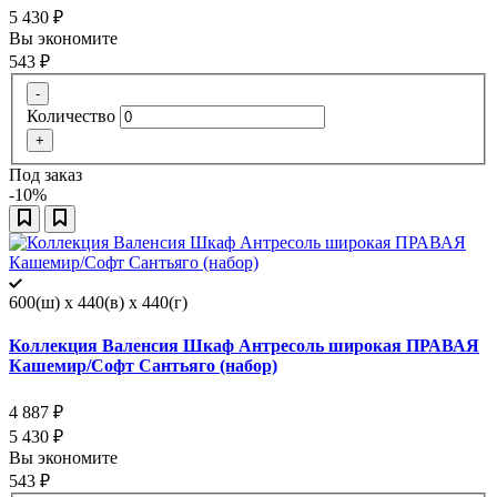
5 430
₽
Вы экономите
543
₽
-
Количество
+
Под заказ
-10%
600(ш) x 440(в) x 440(г)
Коллекция Валенсия Шкаф Антресоль широкая ПРАВАЯ
Кашемир/Софт Сантьяго (набор)
4 887
₽
5 430
₽
Вы экономите
543
₽