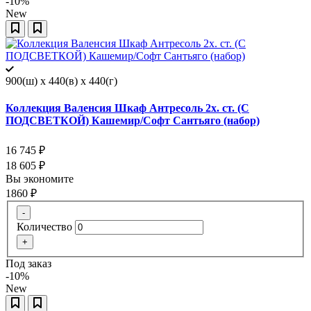
-10%
New
900(ш) x 440(в) x 440(г)
Коллекция Валенсия Шкаф Антресоль 2х. ст. (С
ПОДСВЕТКОЙ) Кашемир/Софт Сантьяго (набор)
16 745
₽
18 605
₽
Вы экономите
1860
₽
-
Количество
+
Под заказ
-10%
New