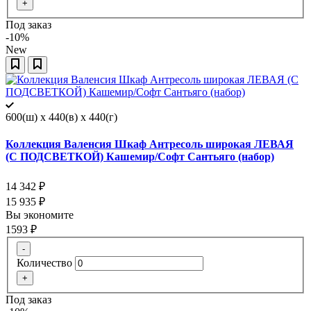
+
Под заказ
-10%
New
600(ш) x 440(в) x 440(г)
Коллекция Валенсия Шкаф Антресоль широкая ЛЕВАЯ
(С ПОДСВЕТКОЙ) Кашемир/Софт Сантьяго (набор)
14 342
₽
15 935
₽
Вы экономите
1593
₽
-
Количество
+
Под заказ