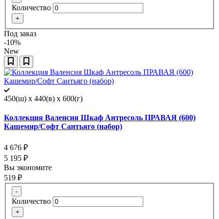
Количество
+
Под заказ
-10%
New
450(ш) x 440(в) x 600(г)
Коллекция Валенсия Шкаф Антресоль ПРАВАЯ (600)
Кашемир/Софт Сантьяго (набор)
4 676
₽
5 195
₽
Вы экономите
519
₽
-
Количество
+