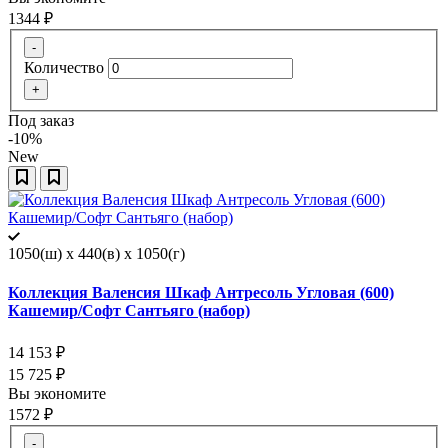
1344
₽
-
Количество
+
Под заказ
-10%
New
1050(ш) x 440(в) x 1050(г)
Коллекция Валенсия Шкаф Антресоль Угловая (600)
Кашемир/Софт Сантьяго (набор)
14 153
₽
15 725
₽
Вы экономите
1572
₽
-