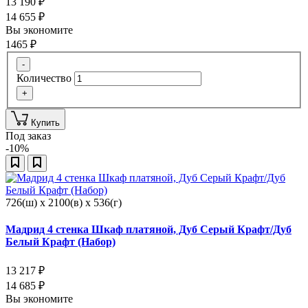
13 190
₽
14 655
₽
Вы экономите
1465
₽
-
Количество
+
Купить
Под заказ
-10%
726(ш) x 2100(в) x 536(г)
Мадрид 4 стенка Шкаф платяной, Дуб Серый Крафт/Дуб
Белый Крафт (Набор)
13 217
₽
14 685
₽
Вы экономите