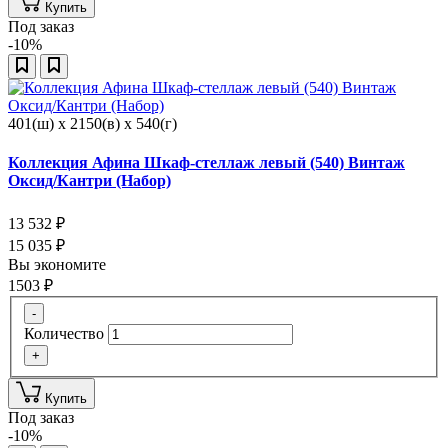
Купить
Под заказ
-10%
401(ш) x 2150(в) x 540(г)
Коллекция Афина Шкаф-стеллаж левый (540) Винтаж
Оксид/Кантри (Набор)
13 532
₽
15 035
₽
Вы экономите
1503
₽
-
Количество
+
Купить
Под заказ
-10%