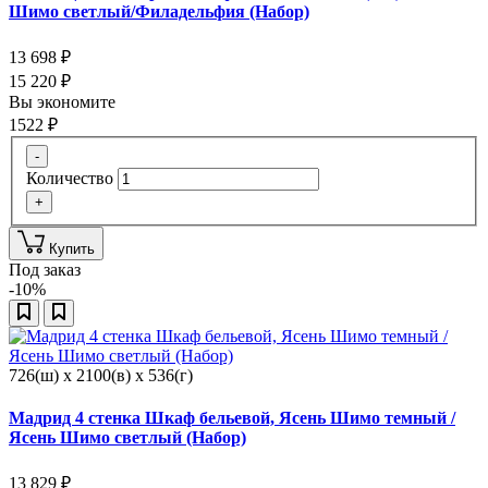
Шимо светлый/Филадельфия (Набор)
13 698
₽
15 220
₽
Вы экономите
1522
₽
-
Количество
+
Купить
Под заказ
-10%
726(ш) x 2100(в) x 536(г)
Мадрид 4 стенка Шкаф бельевой, Ясень Шимо темный /
Ясень Шимо светлый (Набор)
13 829
₽