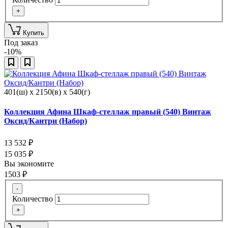
+
Купить
Под заказ
-10%
401(ш) x 2150(в) x 540(г)
Коллекция Афина Шкаф-стеллаж правый (540) Винтаж
Оксид/Кантри (Набор)
13 532
₽
15 035
₽
Вы экономите
1503
₽
-
Количество
+