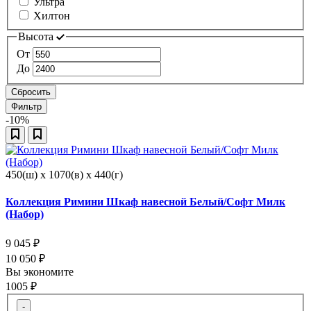
Ультра
Хилтон
Высота
От
До
Сбросить
Фильтр
-10%
450(ш) x 1070(в) x 440(г)
Коллекция Римини Шкаф навесной Белый/Софт Милк
(Набор)
9 045
₽
10 050
₽
Вы экономите
1005
₽
-