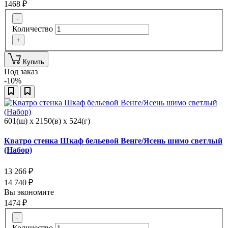
1468
₽
-
Количество
+
Купить
Под заказ
-10%
601(ш) x 2150(в) x 524(г)
Кватро стенка Шкаф бельевой Венге/Ясень шимо светлый
(Набор)
13 266
₽
14 740
₽
Вы экономите
1474
₽
-
Количество