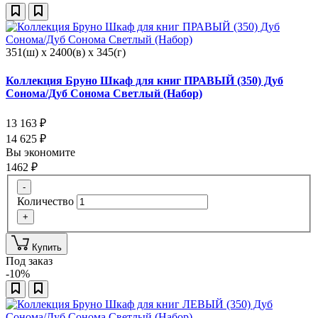
351(ш) x 2400(в) x 345(г)
Коллекция Бруно Шкаф для книг ПРАВЫЙ (350) Дуб
Сонома/Дуб Сонома Светлый (Набор)
13 163
₽
14 625
₽
Вы экономите
1462
₽
-
Количество
+
Купить
Под заказ
-10%