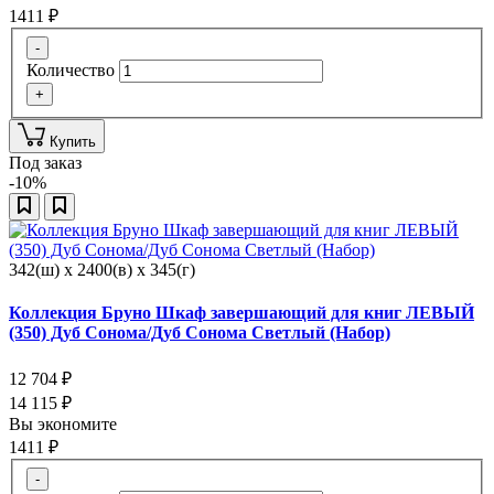
1411
₽
-
Количество
+
Купить
Под заказ
-10%
342(ш) x 2400(в) x 345(г)
Коллекция Бруно Шкаф завершающий для книг ЛЕВЫЙ
(350) Дуб Сонома/Дуб Сонома Светлый (Набор)
12 704
₽
14 115
₽
Вы экономите
1411
₽
-