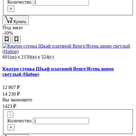
Количество
+
Купить
Под заказ
-10%
601(ш) x 2150(в) x 524(г)
Кватро стенка Шкаф платяной Венге/Ясень шимо
светлый (Набор)
12 807
₽
14 230
₽
Вы экономите
1423
₽
-
Количество
+