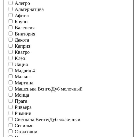
Алегро
Альтернатива
Афина
Бруно
Валенсия
Виктория
Дакота
Каприз
Кватро
Клео
Лацио
Мадрид 4
Мальта
Мартина
Машенька Венге/Дуб молочный
Монца
Прага
Ривьера
Римини
Светлана Венге/Дуб молочный
Севилья
Стокгольм