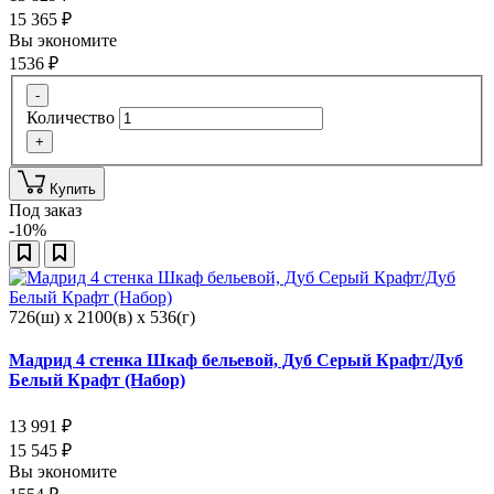
15 365
₽
Вы экономите
1536
₽
-
Количество
+
Купить
Под заказ
-10%
726(ш) x 2100(в) x 536(г)
Мадрид 4 стенка Шкаф бельевой, Дуб Серый Крафт/Дуб
Белый Крафт (Набор)
13 991
₽
15 545
₽
Вы экономите