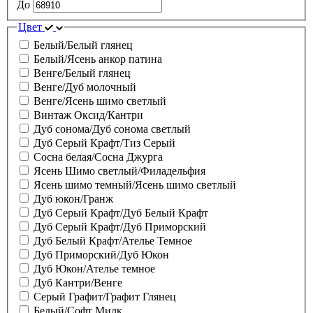
До
Цвет
Белый/Белый глянец
Белый/Ясень анкор патина
Венге/Белый глянец
Венге/Дуб молочный
Венге/Ясень шимо светлый
Винтаж Оксид/Кантри
Дуб сонома/Дуб сонома светлый
Дуб Серый Крафт/Тиз Серый
Сосна белая/Сосна Джурга
Ясень Шимо светлый/Филадельфия
Ясень шимо темный/Ясень шимо светлый
Дуб юкон/Гранж
Дуб Серый Крафт/Дуб Белый Крафт
Дуб Серый Крафт/Дуб Приморский
Дуб Белый Крафт/Ателье Темное
Дуб Приморский/Дуб Юкон
Дуб Юкон/Ателье темное
Дуб Кантри/Венге
Серый Графит/Графит Глянец
Белый/Софт Милк