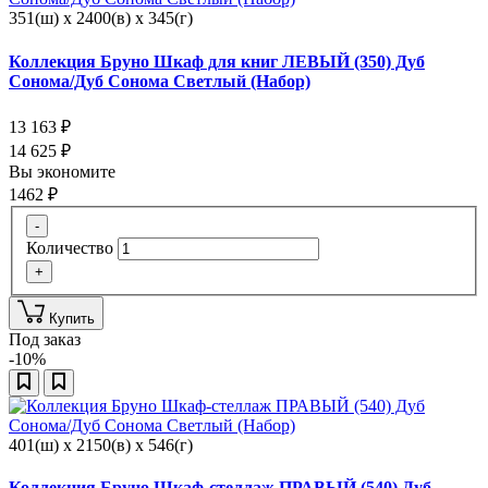
351(ш) x 2400(в) x 345(г)
Коллекция Бруно Шкаф для книг ЛЕВЫЙ (350) Дуб
Сонома/Дуб Сонома Светлый (Набор)
13 163
₽
14 625
₽
Вы экономите
1462
₽
-
Количество
+
Купить
Под заказ
-10%
401(ш) x 2150(в) x 546(г)
Коллекция Бруно Шкаф-стеллаж ПРАВЫЙ (540) Дуб