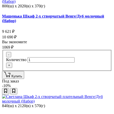
800(ш) x 2020(в) x 370(г)
Машенька Шкаф 2-х створчатый Венге/Дуб молочный
(Набор)
9 621
₽
10 690
₽
Вы экономите
1069
₽
-
Количество
+
Купить
Под заказ
-10%
840(ш) x 2120(в) x 570(г)