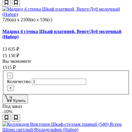
726(ш) x 2100(в) x 536(г)
Мадрид 4 стенка Шкаф платяной, Венге/Дуб молочный
(Набор)
13 635
₽
15 150
₽
Вы экономите
1515
₽
-
Количество
+
Купить
Под заказ
-10%