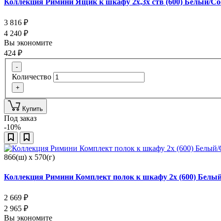
Коллекция Римини Ящик к шкафу 2х,3х ств (600) Белый/С
3 816
₽
4 240
₽
Вы экономите
424
₽
-
Количество
+
Купить
Под заказ
-10%
866(ш) x 570(г)
Коллекция Римини Комплект полок к шкафу 2х (600) Белы
2 669
₽
2 965
₽
Вы экономите