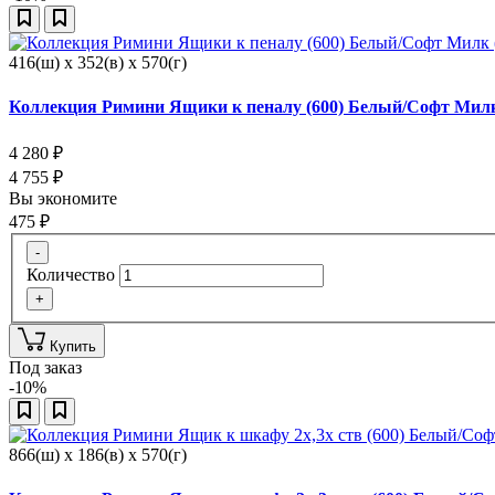
416(ш) x 352(в) x 570(г)
Коллекция Римини Ящики к пеналу (600) Белый/Софт Милк
4 280
₽
4 755
₽
Вы экономите
475
₽
-
Количество
+
Купить
Под заказ
-10%
866(ш) x 186(в) x 570(г)