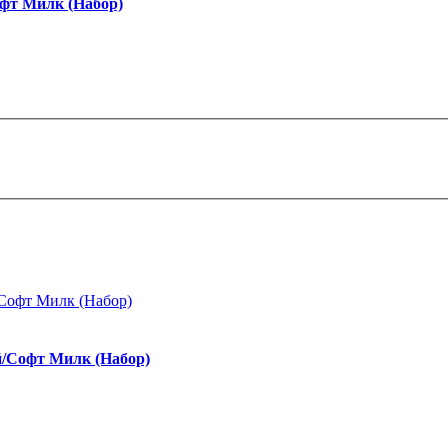
офт Милк (Набор)
й/Софт Милк (Набор)