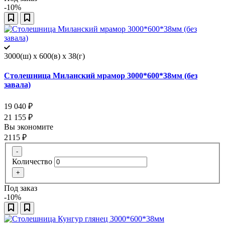
-10%
3000(ш) x 600(в) x 38(г)
Столешница Миланский мрамор 3000*600*38мм (без
завала)
19 040
₽
21 155
₽
Вы экономите
2115
₽
-
Количество
+
Под заказ
-10%