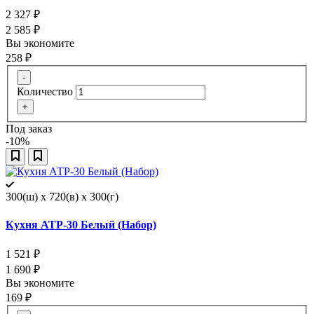
2 327
₽
2 585
₽
Вы экономите
258
₽
-
Количество
+
Под заказ
-10%
300(ш) x 720(в) x 300(г)
Кухня АТР-30 Белый (Набор)
1 521
₽
1 690
₽
Вы экономите
169
₽