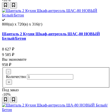
800(ш) x 720(в) x 316(г)
Шанталь 2 Кухня Шкаф-антресоль ШАС-80 НОВЫЙ
Белый/Бетон
8 627
₽
9 585
₽
Вы экономите
958
₽
-
Количество
+
Под заказ
-10%