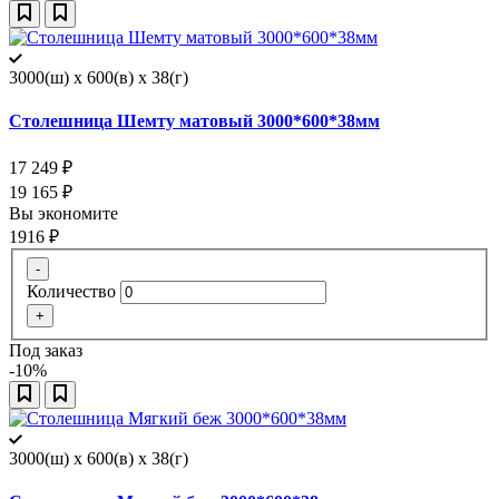
3000(ш) x 600(в) x 38(г)
Столешница Шемту матовый 3000*600*38мм
17 249
₽
19 165
₽
Вы экономите
1916
₽
-
Количество
+
Под заказ
-10%
3000(ш) x 600(в) x 38(г)