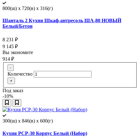
800(ш) x 720(в) x 316(г)
Шанталь 2 Кухня Шкаф-антресоль ША-80 НОВЫЙ
Белый/Бетон
8 231
₽
9 145
₽
Вы экономите
914
₽
-
Количество
+
Под заказ
-10%
300(ш) x 846(в) x 600(г)
Кухня РСР-30 Корпус Белый (Набор)