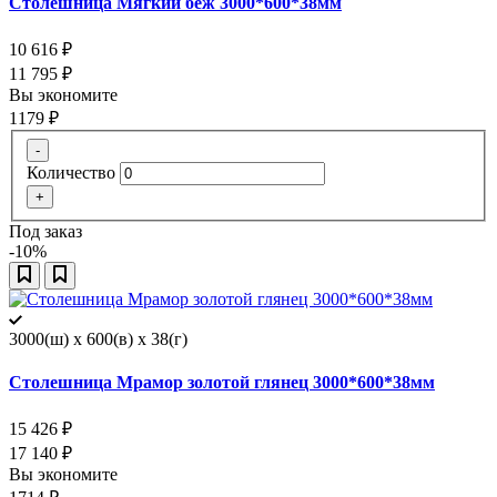
Столешница Мягкий беж 3000*600*38мм
10 616
₽
11 795
₽
Вы экономите
1179
₽
-
Количество
+
Под заказ
-10%
3000(ш) x 600(в) x 38(г)
Столешница Мрамор золотой глянец 3000*600*38мм
15 426
₽
17 140
₽
Вы экономите