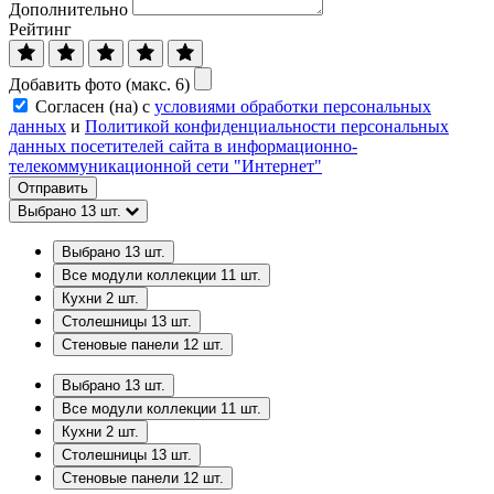
Дополнительно
Рейтинг
Добавить фото (макс. 6)
Согласен (на) с
условиями обработки персональных
данных
и
Политикой конфиденциальности персональных
данных посетителей сайта в информационно-
телекоммуникационной сети "Интернет"
Отправить
Выбрано
13
шт.
Выбрано
13
шт.
Все модули коллекции
11
шт.
Кухни
2
шт.
Столешницы
13
шт.
Стеновые панели
12
шт.
Выбрано
13
шт.
Все модули коллекции
11
шт.
Кухни
2
шт.
Столешницы
13
шт.
Стеновые панели
12
шт.