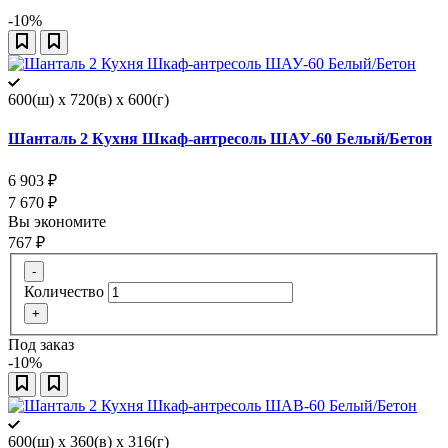
-10%
600(ш) x 720(в) x 600(г)
Шанталь 2 Кухня Шкаф-антресоль ШАУ-60 Белый/Бетон
6 903
₽
7 670
₽
Вы экономите
767
₽
-
Количество
+
Под заказ
-10%
600(ш) x 360(в) x 316(г)