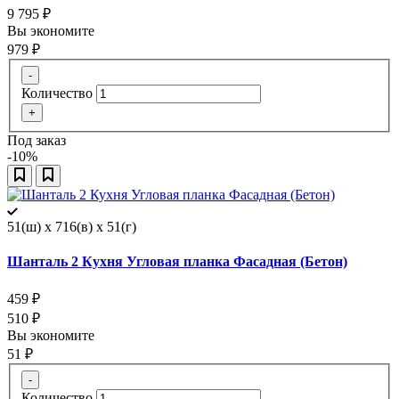
9 795
₽
Вы экономите
979
₽
-
Количество
+
Под заказ
-10%
51(ш) x 716(в) x 51(г)
Шанталь 2 Кухня Угловая планка Фасадная (Бетон)
459
₽
510
₽
Вы экономите
51
₽
-
Количество