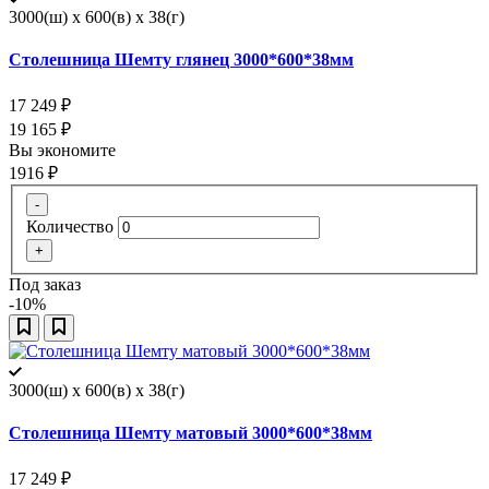
3000(ш) x 600(в) x 38(г)
Столешница Шемту глянец 3000*600*38мм
17 249
₽
19 165
₽
Вы экономите
1916
₽
-
Количество
+
Под заказ
-10%
3000(ш) x 600(в) x 38(г)
Столешница Шемту матовый 3000*600*38мм
17 249
₽