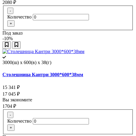
2080
₽
-
Количество
+
Под заказ
-10%
3000(ш) x 600(в) x 38(г)
Столешница Кантри 3000*600*38мм
15 341
₽
17 045
₽
Вы экономите
1704
₽
-
Количество
+