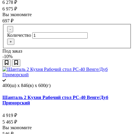
6 278
₽
6 975
₽
Вы экономите
697
₽
-
Количество
+
Под заказ
-10%
400(ш) x 846(в) x 600(г)
Шанталь 2 Кухня Рабочий стол РС-40 Венге/Дуб
Приморский
4 919
₽
5 465
₽
Вы экономите
546
₽