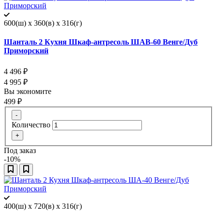
600(ш) x 360(в) x 316(г)
Шанталь 2 Кухня Шкаф-антресоль ШАВ-60 Венге/Дуб
Приморский
4 496
₽
4 995
₽
Вы экономите
499
₽
-
Количество
+
Под заказ
-10%
400(ш) x 720(в) x 316(г)