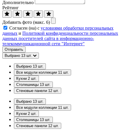
Дополнительно
Рейтинг
Добавить фото (макс. 6)
Согласен (на) с
условиями обработки персональных
данных
и
Политикой конфиденциальности персональных
данных посетителей сайта в информационно-
телекоммуникационной сети "Интернет"
Отправить
Выбрано
13
шт.
Выбрано
13
шт.
Все модули коллекции
11
шт.
Кухни
2
шт.
Столешницы
13
шт.
Стеновые панели
12
шт.
Выбрано
13
шт.
Все модули коллекции
11
шт.
Кухни
2
шт.
Столешницы
13
шт.
Стеновые панели
12
шт.