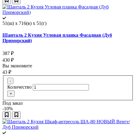
51(ш) x 716(в) x 51(г)
Шанталь 2 Кухня Угловая планка Фасадная (Дуб
Приморский)
387
₽
430
₽
Вы экономите
43
₽
-
Количество
+
Под заказ
-10%