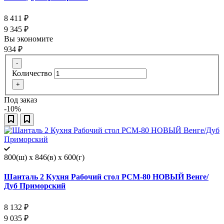
8 411
₽
9 345
₽
Вы экономите
934
₽
-
Количество
+
Под заказ
-10%
800(ш) x 846(в) x 600(г)
Шанталь 2 Кухня Рабочий стол РСМ-80 НОВЫЙ Венге/
Дуб Приморский
8 132
₽
9 035
₽