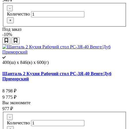
-
Количество
+
Под заказ
-10%
400(ш) x 846(в) x 600(г)
Шанталь 2 Кухня Рабочий стол РС-3Я-40 Венге/Дуб
Приморский
8 798
₽
9 775
₽
Вы экономите
977
₽
-
Количество