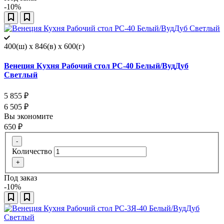
-10%
400(ш) x 846(в) x 600(г)
Венеция Кухня Рабочий стол РС-40 Белый/ВудДуб
Светлый
5 855
₽
6 505
₽
Вы экономите
650
₽
-
Количество
+
Под заказ
-10%