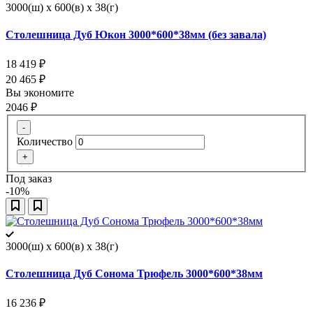
3000(ш) x 600(в) x 38(г)
Столешница Дуб Юкон 3000*600*38мм (без завала)
18 419
₽
20 465
₽
Вы экономите
2046
₽
-
Количество
+
Под заказ
-10%
3000(ш) x 600(в) x 38(г)
Столешница Дуб Сонома Трюфель 3000*600*38мм
16 236
₽