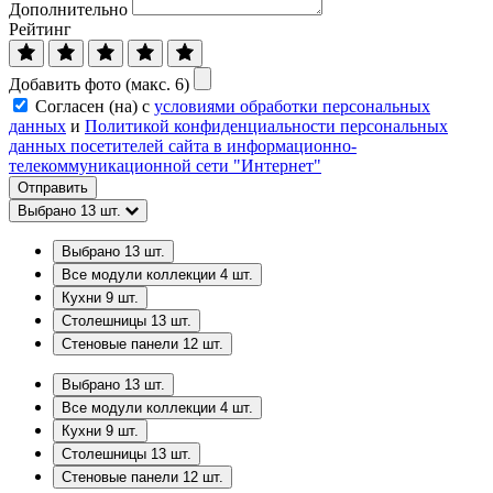
Дополнительно
Рейтинг
Добавить фото (макс. 6)
Согласен (на) с
условиями обработки персональных
данных
и
Политикой конфиденциальности персональных
данных посетителей сайта в информационно-
телекоммуникационной сети "Интернет"
Отправить
Выбрано
13
шт.
Выбрано
13
шт.
Все модули коллекции
4
шт.
Кухни
9
шт.
Столешницы
13
шт.
Стеновые панели
12
шт.
Выбрано
13
шт.
Все модули коллекции
4
шт.
Кухни
9
шт.
Столешницы
13
шт.
Стеновые панели
12
шт.