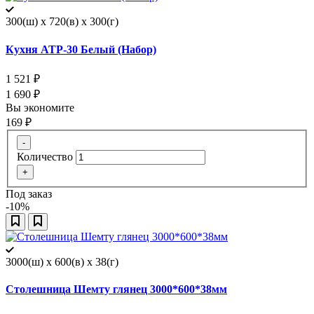
300(ш) x 720(в) x 300(г)
Кухня АТР-30 Белый (Набор)
1 521
₽
1 690
₽
Вы экономите
169
₽
-
Количество
+
Под заказ
-10%
3000(ш) x 600(в) x 38(г)
Столешница Шемту глянец 3000*600*38мм