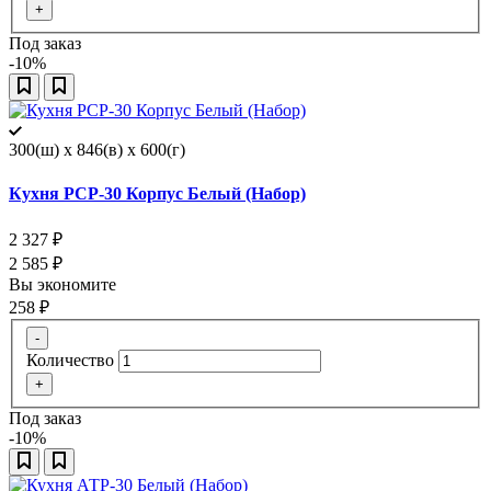
+
Под заказ
-10%
300(ш) x 846(в) x 600(г)
Кухня РСР-30 Корпус Белый (Набор)
2 327
₽
2 585
₽
Вы экономите
258
₽
-
Количество
+
Под заказ
-10%