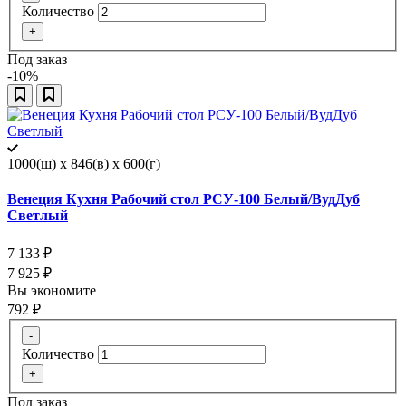
Количество
+
Под заказ
-10%
1000(ш) x 846(в) x 600(г)
Венеция Кухня Рабочий стол РСУ-100 Белый/ВудДуб
Светлый
7 133
₽
7 925
₽
Вы экономите
792
₽
-
Количество
+
Под заказ