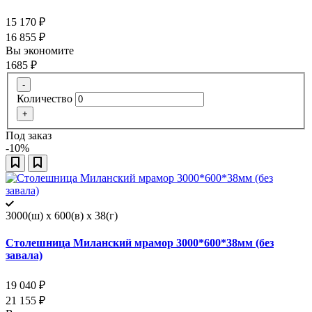
15 170
₽
16 855
₽
Вы экономите
1685
₽
-
Количество
+
Под заказ
-10%
3000(ш) x 600(в) x 38(г)
Столешница Миланский мрамор 3000*600*38мм (без
завала)
19 040
₽
21 155
₽