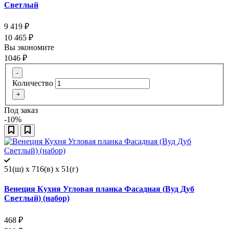
Светлый
9 419
₽
10 465
₽
Вы экономите
1046
₽
-
Количество
+
Под заказ
-10%
51(ш) x 716(в) x 51(г)
Венеция Кухня Угловая планка Фасадная (Вуд Дуб
Светлый) (набор)
468
₽