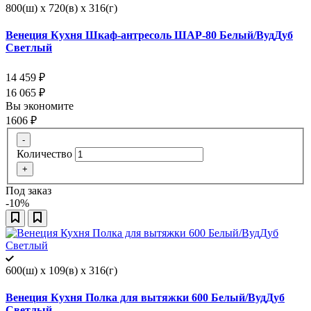
800(ш) x 720(в) x 316(г)
Венеция Кухня Шкаф-антресоль ШАР-80 Белый/ВудДуб
Светлый
14 459
₽
16 065
₽
Вы экономите
1606
₽
-
Количество
+
Под заказ
-10%
600(ш) x 109(в) x 316(г)
Венеция Кухня Полка для вытяжки 600 Белый/ВудДуб
Светлый