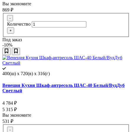
Вы экономите
869
₽
-
Количество
+
Под заказ
-10%
400(ш) x 720(в) x 316(г)
Венеция Кухня Шкаф-антресоль ШАС-40 Белый/ВудДуб
Светлый
4 784
₽
5 315
₽
Вы экономите
531
₽
-