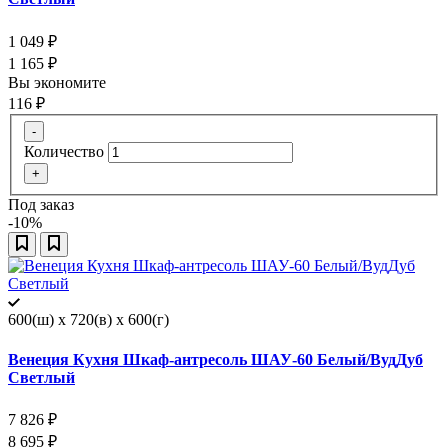
1 049
₽
1 165
₽
Вы экономите
116
₽
-
Количество
+
Под заказ
-10%
600(ш) x 720(в) x 600(г)
Венеция Кухня Шкаф-антресоль ШАУ-60 Белый/ВудДуб
Светлый
7 826
₽
8 695
₽