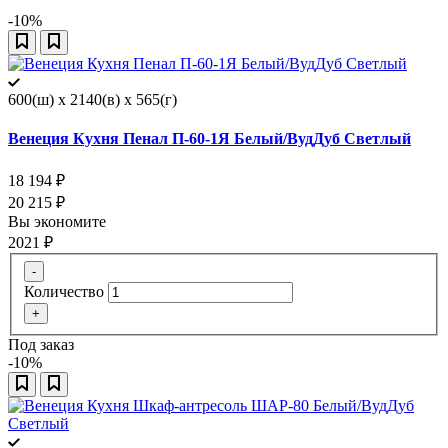
-10%
600(ш) x 2140(в) x 565(г)
Венеция Кухня Пенал П-60-1Я Белый/ВудДуб Светлый
18 194
₽
20 215
₽
Вы экономите
2021
₽
-
Количество
+
Под заказ
-10%