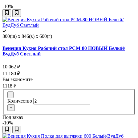
-10%
800(ш) x 846(в) x 600(г)
Венеция Кухня Рабочий стол РСМ-80 НОВЫЙ Белый/
ВудДуб Светлый
10 062
₽
11 180
₽
Вы экономите
1118
₽
-
Количество
+
Под заказ
-10%