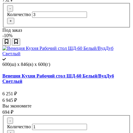
-
Количество
+
Под заказ
-10%
600(ш) x 846(в) x 600(г)
Венеция Кухня Рабочий стол ШД-60 Белый/ВудДуб
Светлый
6 251
₽
6 945
₽
Вы экономите
694
₽
-
Количество