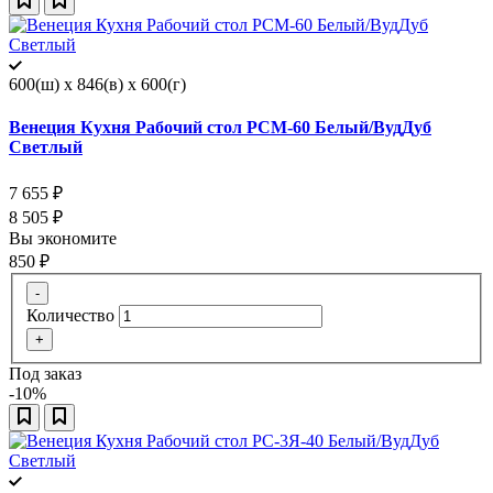
600(ш) x 846(в) x 600(г)
Венеция Кухня Рабочий стол РСМ-60 Белый/ВудДуб
Светлый
7 655
₽
8 505
₽
Вы экономите
850
₽
-
Количество
+
Под заказ
-10%