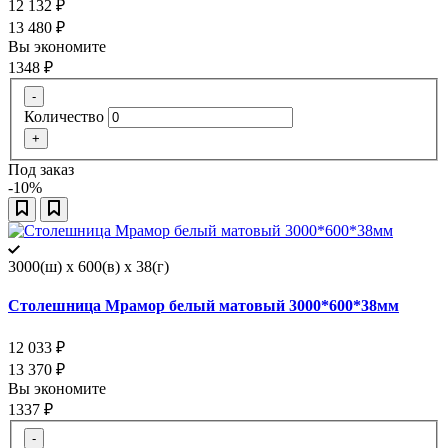
12 132
₽
13 480
₽
Вы экономите
1348
₽
-
Количество
+
Под заказ
-10%
3000(ш) x 600(в) x 38(г)
Столешница Мрамор белый матовый 3000*600*38мм
12 033
₽
13 370
₽
Вы экономите
1337
₽
-