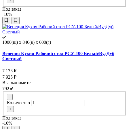
+
Под заказ
-10%
1000(ш) x 846(в) x 600(г)
Венеция Кухня Рабочий стол РСУ-100 Белый/ВудДуб
Светлый
7 133
₽
7 925
₽
Вы экономите
792
₽
-
Количество
+
Под заказ
-10%