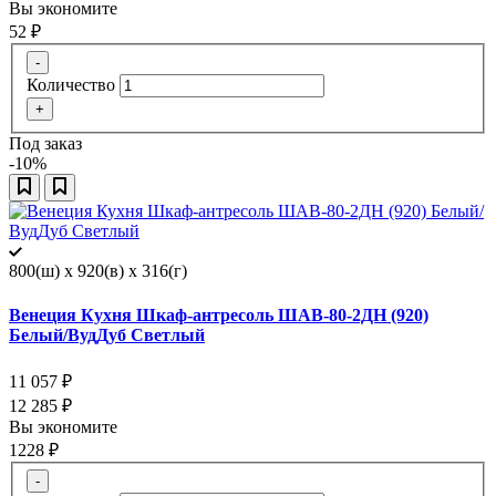
Вы экономите
52
₽
-
Количество
+
Под заказ
-10%
800(ш) x 920(в) x 316(г)
Венеция Кухня Шкаф-антресоль ШАВ-80-2ДН (920)
Белый/ВудДуб Светлый
11 057
₽
12 285
₽
Вы экономите
1228
₽
-