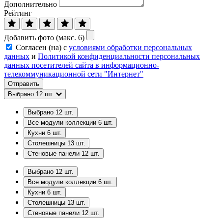
Дополнительно
Рейтинг
Добавить фото (макс. 6)
Согласен (на) с
условиями обработки персональных
данных
и
Политикой конфиденциальности персональных
данных посетителей сайта в информационно-
телекоммуникационной сети "Интернет"
Отправить
Выбрано
12
шт.
Выбрано
12
шт.
Все модули коллекции
6
шт.
Кухни
6
шт.
Столешницы
13
шт.
Стеновые панели
12
шт.
Выбрано
12
шт.
Все модули коллекции
6
шт.
Кухни
6
шт.
Столешницы
13
шт.
Стеновые панели
12
шт.