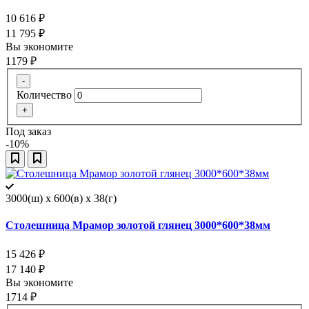
10 616
₽
11 795
₽
Вы экономите
1179
₽
-
Количество
+
Под заказ
-10%
3000(ш) x 600(в) x 38(г)
Столешница Мрамор золотой глянец 3000*600*38мм
15 426
₽
17 140
₽
Вы экономите
1714
₽