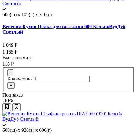
600(ш) x 109(в) x 316(г)
Венеция Кухня Полка для вытяжки 600 Белый/ВудДуб
Светлый
1 049
₽
1 165
₽
Вы экономите
116
₽
-
Количество
+
Под заказ
-10%
600(ш) x 920(в) x 600(г)