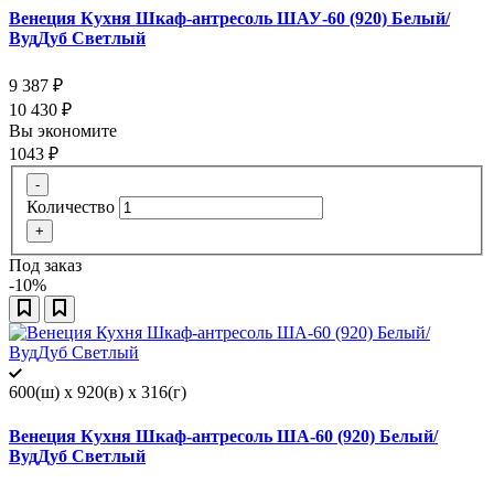
Венеция Кухня Шкаф-антресоль ШАУ-60 (920) Белый/
ВудДуб Светлый
9 387
₽
10 430
₽
Вы экономите
1043
₽
-
Количество
+
Под заказ
-10%
600(ш) x 920(в) x 316(г)
Венеция Кухня Шкаф-антресоль ША-60 (920) Белый/
ВудДуб Светлый