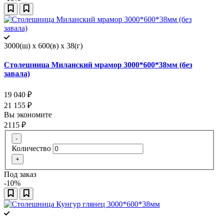
3000(ш) x 600(в) x 38(г)
Столешница Миланский мрамор 3000*600*38мм (без
завала)
19 040
₽
21 155
₽
Вы экономите
2115
₽
-
Количество
+
Под заказ
-10%