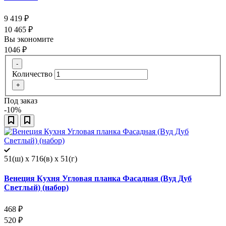
9 419
₽
10 465
₽
Вы экономите
1046
₽
-
Количество
+
Под заказ
-10%
51(ш) x 716(в) x 51(г)
Венеция Кухня Угловая планка Фасадная (Вуд Дуб
Светлый) (набор)
468
₽
520
₽