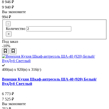
8 946
₽
9 940
₽
Вы экономите
994
₽
-
Количество
+
Под заказ
-10%
400(ш) x 920(в) x 316(г)
Венеция Кухня Шкаф-антресоль ША-40 (920) Белый/
ВудДуб Светлый
6 773
₽
7 525
₽
Вы экономите
752
₽