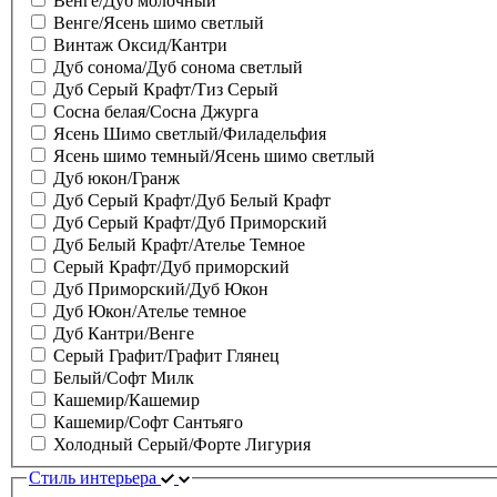
Венге/Дуб молочный
Венге/Ясень шимо светлый
Винтаж Оксид/Кантри
Дуб сонома/Дуб сонома светлый
Дуб Серый Крафт/Тиз Серый
Сосна белая/Сосна Джурга
Ясень Шимо светлый/Филадельфия
Ясень шимо темный/Ясень шимо светлый
Дуб юкон/Гранж
Дуб Серый Крафт/Дуб Белый Крафт
Дуб Серый Крафт/Дуб Приморский
Дуб Белый Крафт/Ателье Темное
Серый Крафт/Дуб приморский
Дуб Приморский/Дуб Юкон
Дуб Юкон/Ателье темное
Дуб Кантри/Венге
Серый Графит/Графит Глянец
Белый/Софт Милк
Кашемир/Кашемир
Кашемир/Софт Сантьяго
Холодный Серый/Форте Лигурия
Стиль интерьера