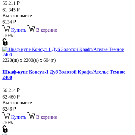
55 211
₽
61 345
₽
Вы экономите
6134
₽
Купить
В корзине
-10%
2220(ш) x 2200(в) x 604(г)
Шкаф-купе Консул-1 Дуб Золотой Крафт/Ателье Темное
2400
56 214
₽
62 460
₽
Вы экономите
6246
₽
Купить
В корзине
-10%