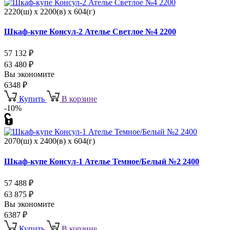
2220(ш) x 2200(в) x 604(г)
Шкаф-купе Консул-2 Ателье Светлое №4 2200
57 132
₽
63 480
₽
Вы экономите
6348
₽
Купить
В корзине
-10%
2070(ш) x 2400(в) x 604(г)
Шкаф-купе Консул-1 Ателье Темное/Белый №2 2400
57 488
₽
63 875
₽
Вы экономите
6387
₽
Купить
В корзине