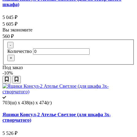
шкафа)
5 045
₽
5 605
₽
Вы экономите
560
₽
-
Количество
+
Под заказ
-10%
703(ш) x 438(в) x 474(г)
Ящики Консул-2 Ателье Светлое (для шкафа 3х-
створчатого)
5 526
₽