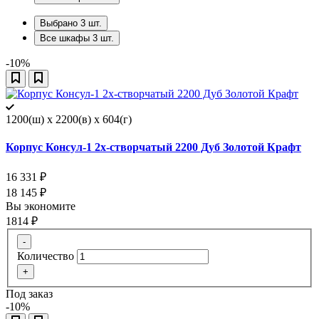
Выбрано
3
шт.
Все шкафы
3
шт.
-10%
1200(ш) x 2200(в) x 604(г)
Корпус Консул-1 2х-створчатый 2200 Дуб Золотой Крафт
16 331
₽
18 145
₽
Вы экономите
1814
₽
-
Количество
+
Под заказ
-10%