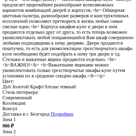
предлагает широчайшее разнообразие всевозможных
вариантов комбинаций дверей и корпусов.<br> Обширная
цветовая палитра, разнообразие размеров и конструктивных
исполнений позволяют претворить в жизнь любые самые
смелые идеи.<br> Корпуса шкафов-купе и двери к ним
продаются отдельно друг от друга, то есть теперь возможно
укомплектовать любой понравившийся Вам шкаф совершенно
любыми подходящими к нему дверями. Двери продаются
поштучно, то есть для укомплектации трехстворчатого шкафа-
купе необходимо будет подобрать к нему три двери и тд.
Стелажи и выкатные ящики продаются отдельно. <br>
<b>ВАЖНО!</b> <b>Выкатными ящиками можно
укомплектовать только трехстворчатые шкафы-купе путем
установки их в среднюю секцию шкафа.</b></p>
Цвет:
Дуб Золотой Крафт/Ателье темный
Стиль интерьера:
Современный
Коллекция:
Консул
Доставка в г. Белгород
Подробнее
Зона 1
900
₽
Зона 2