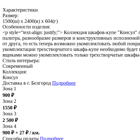
Характеристики
Размер:
1500(ш) x 2400(в) x 604(г)
Особенности изделия:
<p style="text-align: justify;"> Коллекция шкафов-купе "Кон
палитра, разнообразие размеров и конструктивных исполнений
от друга, то есть теперь возможно укомплектовать любой по
укомплектации трехстворчатого шкафа-купе необходимо будет
ящиками можно укомплектовать только трехстворчатые шкафы-
Стиль интерьера:
Современный
Коллекция:
Консул
Доставка в г. Белгород
Подробнее
Зона 1
900
₽
Зона 2
1550
₽
Зона 3
2 500
₽
Зона 4
900 ₽ + 27
₽
/ км.
Способы оплаты
Подробнее