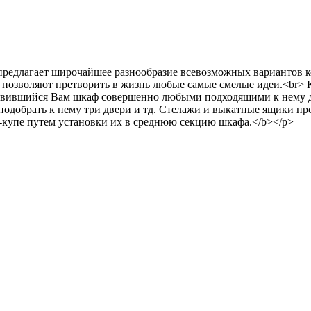
сул" предлагает широчайшее разнообразие всевозможных варианто
 позволяют претворить в жизнь любые самые смелые идеи.<br> 
нравившийся Вам шкаф совершенно любыми подходящими к нему д
 подобрать к нему три двери и тд. Стелажи и выкатные ящики
купе путем установки их в среднюю секцию шкафа.</b></p>