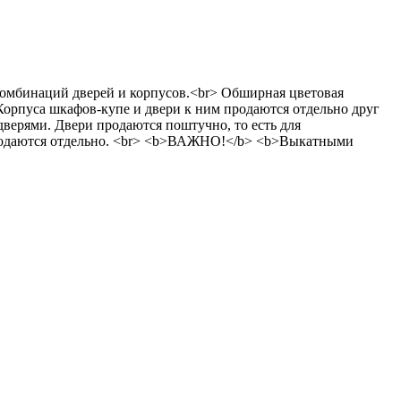
в комбинаций дверей и корпусов.<br> Обширная цветовая
Корпуса шкафов-купе и двери к ним продаются отдельно друг
верями. Двери продаются поштучно, то есть для
 продаются отдельно. <br> <b>ВАЖНО!</b> <b>Выкатными