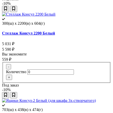
-10%
300(ш) x 2200(в) x 604(г)
Стеллаж Консул 2200 Белый
5 031
₽
5 590
₽
Вы экономите
559
₽
-
Количество
+
Под заказ
-10%
703(ш) x 438(в) x 474(г)