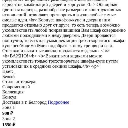
вариантов комбинаций дверей и корпусов.<br> Обширная
цветовая палитра, разнообразие размеров и конструктивных
исполнений позволяют претворить в жизнь любые самые
смелые идеи.<br> Корпуса шкафов-купе и двери к ним
продаются отдельно друг от друга, то есть теперь возможно
укомплектовать любой понравившийся Вам шкаф совершенно
любыми подходящими к нему дверями. Двери продаются
поштучно, то есть для укомплектации трехстворчатого шкафа-
купе необходимо будет подобрать к нему три двери и тд.
Стелажи и выкатные ящики продаются отдельно. <br>
<b>ВАЖНО!</b> <b>Выкатными ящиками можно
укомплектовать только трехстворчатые шкафы-купе путем
установки их в среднюю секцию шкафа.</b></p>
Цвет:
Белый
Стиль интерьера:
Современный
Коллекция:
Консул
Доставка в г. Белгород
Подробнее
Зона 1
900
₽
Зона 2
1550
₽