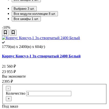
Выбрано
3
шт.
Все модули коллекции
8
шт.
Все шкафы
1
шт.
-10%
1770(ш) x 2400(в) x 604(г)
Корпус Консул-1 3х-створчатый 2400 Белый
21 560
₽
23 955
₽
Вы экономите
2395
₽
-
Количество
+
Под заказ