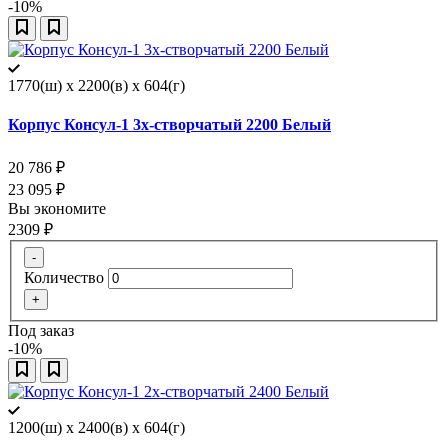
-10%
1770(ш) x 2200(в) x 604(г)
Корпус Консул-1 3х-створчатый 2200 Белый
20 786
₽
23 095
₽
Вы экономите
2309
₽
-
Количество
+
Под заказ
-10%
1200(ш) x 2400(в) x 604(г)