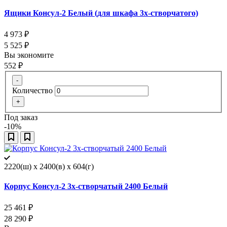
Ящики Консул-2 Белый (для шкафа 3х-створчатого)
4 973
₽
5 525
₽
Вы экономите
552
₽
-
Количество
+
Под заказ
-10%
2220(ш) x 2400(в) x 604(г)
Корпус Консул-2 3х-створчатый 2400 Белый
25 461
₽
28 290
₽