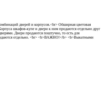
в комбинаций дверей и корпусов.<br> Обширная цветовая
Корпуса шкафов-купе и двери к ним продаются отдельно друг
верями. Двери продаются поштучно, то есть для
 продаются отдельно. <br> <b>ВАЖНО!</b> <b>Выкатными