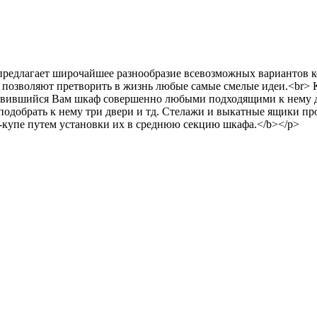
сул" предлагает широчайшее разнообразие всевозможных варианто
 позволяют претворить в жизнь любые самые смелые идеи.<br> 
нравившийся Вам шкаф совершенно любыми подходящими к нему д
 подобрать к нему три двери и тд. Стелажи и выкатные ящики
купе путем установки их в среднюю секцию шкафа.</b></p>