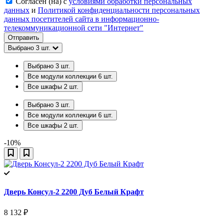
Согласен (на) с
условиями обработки персональных
данных
и
Политикой конфиденциальности персональных
данных посетителей сайта в информационно-
телекоммуникационной сети "Интернет"
Отправить
Выбрано
3
шт.
Выбрано
3
шт.
Все модули коллекции
6
шт.
Все шкафы
2
шт.
Выбрано
3
шт.
Все модули коллекции
6
шт.
Все шкафы
2
шт.
-10%
Дверь Консул-2 2200 Дуб Белый Крафт
8 132
₽