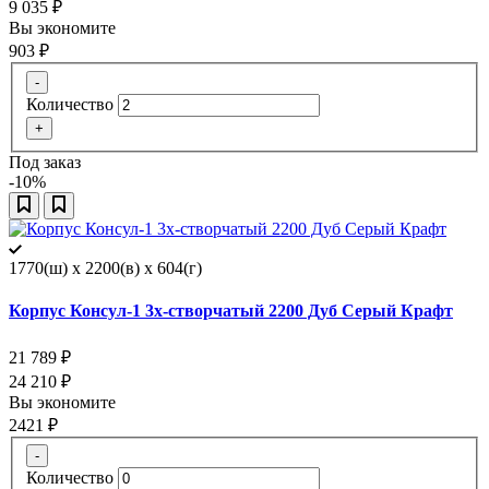
9 035
₽
Вы экономите
903
₽
-
Количество
+
Под заказ
-10%
1770(ш) x 2200(в) x 604(г)
Корпус Консул-1 3х-створчатый 2200 Дуб Серый Крафт
21 789
₽
24 210
₽
Вы экономите
2421
₽
-
Количество