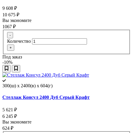
9 608
₽
10 675
₽
Вы экономите
1067
₽
-
Количество
+
Под заказ
-10%
300(ш) x 2400(в) x 604(г)
Стеллаж Консул 2400 Дуб Серый Крафт
5 621
₽
6 245
₽
Вы экономите
624
₽