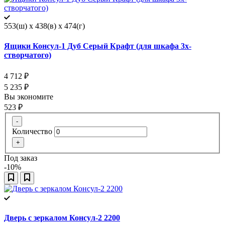
553(ш) x 438(в) x 474(г)
Ящики Консул-1 Дуб Серый Крафт (для шкафа 3х-
створчатого)
4 712
₽
5 235
₽
Вы экономите
523
₽
-
Количество
+
Под заказ
-10%
Дверь с зеркалом Консул-2 2200