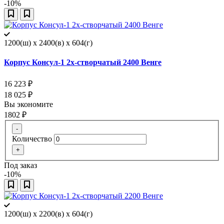
-10%
1200(ш) x 2400(в) x 604(г)
Корпус Консул-1 2х-створчатый 2400 Венге
16 223
₽
18 025
₽
Вы экономите
1802
₽
-
Количество
+
Под заказ
-10%
1200(ш) x 2200(в) x 604(г)