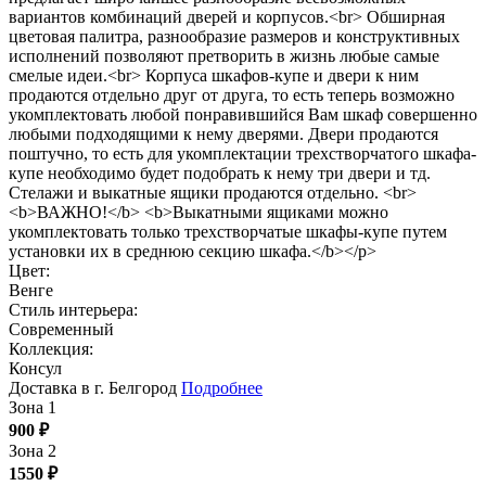
вариантов комбинаций дверей и корпусов.<br> Обширная
цветовая палитра, разнообразие размеров и конструктивных
исполнений позволяют претворить в жизнь любые самые
смелые идеи.<br> Корпуса шкафов-купе и двери к ним
продаются отдельно друг от друга, то есть теперь возможно
укомплектовать любой понравившийся Вам шкаф совершенно
любыми подходящими к нему дверями. Двери продаются
поштучно, то есть для укомплектации трехстворчатого шкафа-
купе необходимо будет подобрать к нему три двери и тд.
Стелажи и выкатные ящики продаются отдельно. <br>
<b>ВАЖНО!</b> <b>Выкатными ящиками можно
укомплектовать только трехстворчатые шкафы-купе путем
установки их в среднюю секцию шкафа.</b></p>
Цвет:
Венге
Стиль интерьера:
Современный
Коллекция:
Консул
Доставка в г. Белгород
Подробнее
Зона 1
900
₽
Зона 2
1550
₽