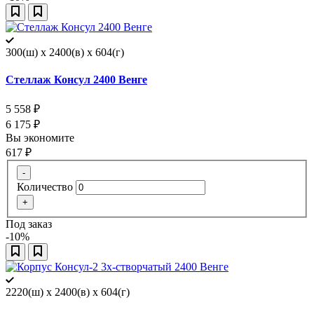
300(ш) x 2400(в) x 604(г)
Стеллаж Консул 2400 Венге
5 558
₽
6 175
₽
Вы экономите
617
₽
-
Количество
+
Под заказ
-10%
2220(ш) x 2400(в) x 604(г)