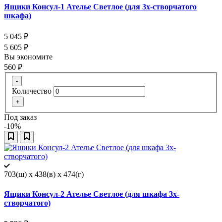
Ящики Консул-1 Ателье Светлое (для 3х-створчатого
шкафа)
5 045
₽
5 605
₽
Вы экономите
560
₽
-
Количество
+
Под заказ
-10%
703(ш) x 438(в) x 474(г)
Ящики Консул-2 Ателье Светлое (для шкафа 3х-
створчатого)