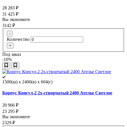
28 283
₽
31 425
₽
Вы экономите
3142
₽
-
Количество
+
Под заказ
-10%
1500(ш) x 2400(в) x 604(г)
Корпус Консул-2 2х-створчатый 2400 Ателье Светлое
20 966
₽
23 295
₽
Вы экономите
2329
₽