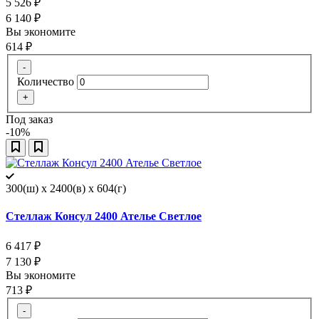
5 526
₽
6 140
₽
Вы экономите
614
₽
-
Количество
+
Под заказ
-10%
300(ш) x 2400(в) x 604(г)
Стеллаж Консул 2400 Ателье Светлое
6 417
₽
7 130
₽
Вы экономите
713
₽
-