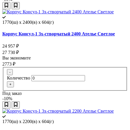
1770(ш) x 2400(в) x 604(г)
Корпус Консул-1 3х-створчатый 2400 Ателье Светлое
24 957
₽
27 730
₽
Вы экономите
2773
₽
-
Количество
+
Под заказ
-10%
1770(ш) x 2200(в) x 604(г)