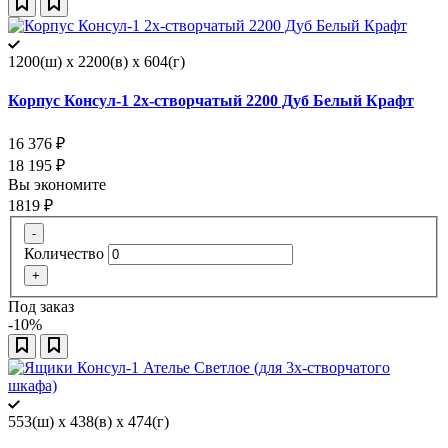
1200(ш) x 2200(в) x 604(г)
Корпус Консул-1 2х-створчатый 2200 Дуб Белый Крафт
16 376
₽
18 195
₽
Вы экономите
1819
₽
-
Количество
+
Под заказ
-10%
553(ш) x 438(в) x 474(г)