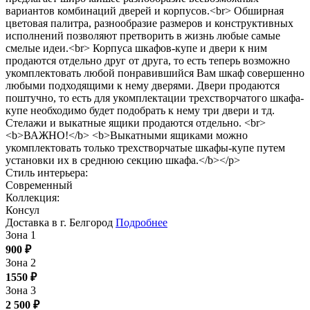
вариантов комбинаций дверей и корпусов.<br> Обширная
цветовая палитра, разнообразие размеров и конструктивных
исполнений позволяют претворить в жизнь любые самые
смелые идеи.<br> Корпуса шкафов-купе и двери к ним
продаются отдельно друг от друга, то есть теперь возможно
укомплектовать любой понравившийся Вам шкаф совершенно
любыми подходящими к нему дверями. Двери продаются
поштучно, то есть для укомплектации трехстворчатого шкафа-
купе необходимо будет подобрать к нему три двери и тд.
Стелажи и выкатные ящики продаются отдельно. <br>
<b>ВАЖНО!</b> <b>Выкатными ящиками можно
укомплектовать только трехстворчатые шкафы-купе путем
установки их в среднюю секцию шкафа.</b></p>
Стиль интерьера:
Современный
Коллекция:
Консул
Доставка в г. Белгород
Подробнее
Зона 1
900
₽
Зона 2
1550
₽
Зона 3
2 500
₽