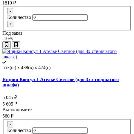
1819
₽
-
Количество
+
Под заказ
-10%
553(ш) x 438(в) x 474(г)
Ящики Консул-1 Ателье Светлое (для 3х-створчатого
шкафа)
5 045
₽
5 605
₽
Вы экономите
560
₽
-
Количество