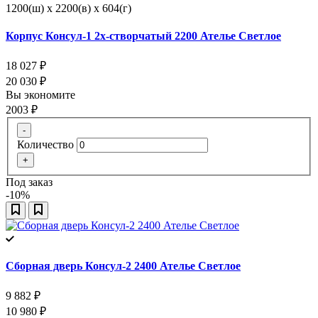
1200(ш) x 2200(в) x 604(г)
Корпус Консул-1 2х-створчатый 2200 Ателье Светлое
18 027
₽
20 030
₽
Вы экономите
2003
₽
-
Количество
+
Под заказ
-10%
Сборная дверь Консул-2 2400 Ателье Светлое
9 882
₽
10 980
₽