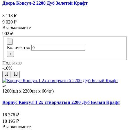
Дверь Консул-2 2200 Дуб Золотой Крафт
8 118
₽
9 020
₽
Вы экономите
902
₽
-
Количество
+
Под заказ
-10%
1200(ш) x 2200(в) x 604(г)
Корпус Консул-1 2х-створчатый 2200 Дуб Белый Крафт
16 376
₽
18 195
₽
Вы экономите