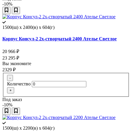
-10%
1500(ш) x 2400(в) x 604(г)
Корпус Консул-2 2х-створчатый 2400 Ателье Светлое
20 966
₽
23 295
₽
Вы экономите
2329
₽
-
Количество
+
Под заказ
-10%
1500(ш) x 2200(в) x 604(г)