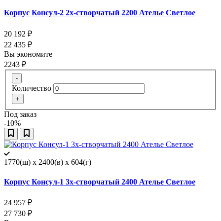
Корпус Консул-2 2х-створчатый 2200 Ателье Светлое
20 192
₽
22 435
₽
Вы экономите
2243
₽
-
Количество
+
Под заказ
-10%
1770(ш) x 2400(в) x 604(г)
Корпус Консул-1 3х-створчатый 2400 Ателье Светлое
24 957
₽
27 730
₽