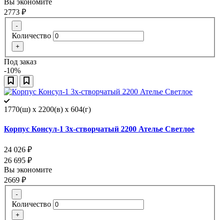
Вы экономите
2773
₽
-
Количество
+
Под заказ
-10%
1770(ш) x 2200(в) x 604(г)
Корпус Консул-1 3х-створчатый 2200 Ателье Светлое
24 026
₽
26 695
₽
Вы экономите
2669
₽
-
Количество
+