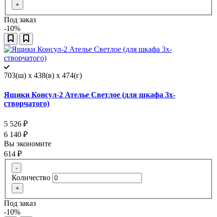
+
Под заказ
-10%
703(ш) x 438(в) x 474(г)
Ящики Консул-2 Ателье Светлое (для шкафа 3х-
створчатого)
5 526
₽
6 140
₽
Вы экономите
614
₽
-
Количество
+
Под заказ
-10%