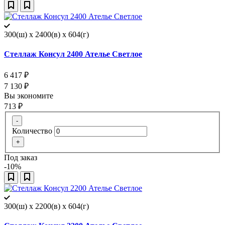
300(ш) x 2400(в) x 604(г)
Стеллаж Консул 2400 Ателье Светлое
6 417
₽
7 130
₽
Вы экономите
713
₽
-
Количество
+
Под заказ
-10%
300(ш) x 2200(в) x 604(г)