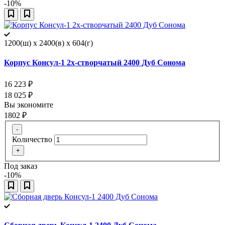
-10%
1200(ш) x 2400(в) x 604(г)
Корпус Консул-1 2х-створчатый 2400 Дуб Сонома
16 223
₽
18 025
₽
Вы экономите
1802
₽
-
Количество
+
Под заказ
-10%