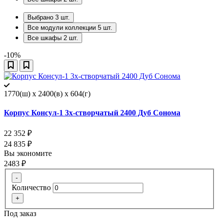
Выбрано
3
шт.
Все модули коллекции
5
шт.
Все шкафы
2
шт.
-10%
1770(ш) x 2400(в) x 604(г)
Корпус Консул-1 3х-створчатый 2400 Дуб Сонома
22 352
₽
24 835
₽
Вы экономите
2483
₽
-
Количество
+
Под заказ