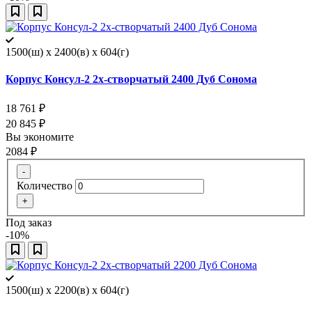
1500(ш) x 2400(в) x 604(г)
Корпус Консул-2 2х-створчатый 2400 Дуб Сонома
18 761
₽
20 845
₽
Вы экономите
2084
₽
-
Количество
+
Под заказ
-10%
1500(ш) x 2200(в) x 604(г)