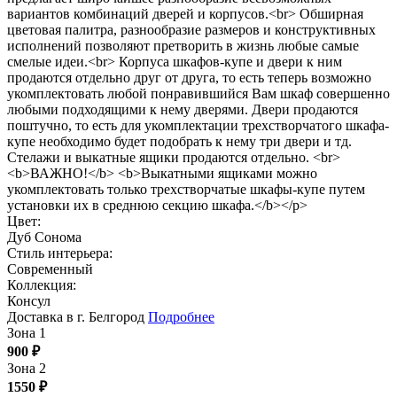
вариантов комбинаций дверей и корпусов.<br> Обширная
цветовая палитра, разнообразие размеров и конструктивных
исполнений позволяют претворить в жизнь любые самые
смелые идеи.<br> Корпуса шкафов-купе и двери к ним
продаются отдельно друг от друга, то есть теперь возможно
укомплектовать любой понравившийся Вам шкаф совершенно
любыми подходящими к нему дверями. Двери продаются
поштучно, то есть для укомплектации трехстворчатого шкафа-
купе необходимо будет подобрать к нему три двери и тд.
Стелажи и выкатные ящики продаются отдельно. <br>
<b>ВАЖНО!</b> <b>Выкатными ящиками можно
укомплектовать только трехстворчатые шкафы-купе путем
установки их в среднюю секцию шкафа.</b></p>
Цвет:
Дуб Сонома
Стиль интерьера:
Современный
Коллекция:
Консул
Доставка в г. Белгород
Подробнее
Зона 1
900
₽
Зона 2
1550
₽