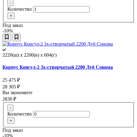
-
Количество
+
Под заказ
-10%
2220(ш) x 2200(в) x 604(г)
Корпус Консул-2 3х-створчатый 2200 Дуб Сонома
25 475
₽
28 305
₽
Вы экономите
2830
₽
-
Количество
+
Под заказ
-10%