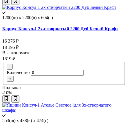
1200(ш) x 2200(в) x 604(г)
Корпус Консул-1 2х-створчатый 2200 Дуб Белый Крафт
16 376
₽
18 195
₽
Вы экономите
1819
₽
-
Количество
+
Под заказ
-10%
553(ш) x 438(в) x 474(г)