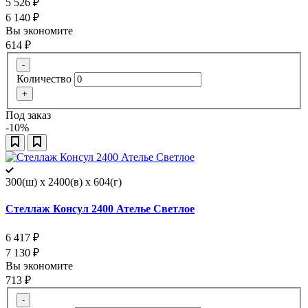
5 526
₽
6 140
₽
Вы экономите
614
₽
-
Количество
+
Под заказ
-10%
300(ш) x 2400(в) x 604(г)
Стеллаж Консул 2400 Ателье Светлое
6 417
₽
7 130
₽
Вы экономите
713
₽
-