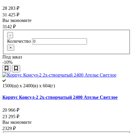
28 283
₽
31 425
₽
Вы экономите
3142
₽
-
Количество
+
Под заказ
-10%
1500(ш) x 2400(в) x 604(г)
Корпус Консул-2 2х-створчатый 2400 Ателье Светлое
20 966
₽
23 295
₽
Вы экономите
2329
₽