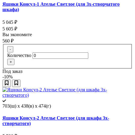
Ящики Консул-1 Ателье Светлое (для 3х-створчатого
шкафа)
5 045
₽
5 605
₽
Вы экономите
560
₽
-
Количество
+
Под заказ
-10%
703(ш) x 438(в) x 474(г)
Ящики Консул-2 Ателье Светлое (для шкафа 3х-
створчатого)