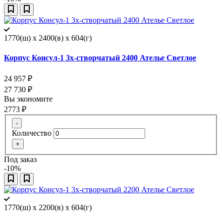
1770(ш) x 2400(в) x 604(г)
Корпус Консул-1 3х-створчатый 2400 Ателье Светлое
24 957
₽
27 730
₽
Вы экономите
2773
₽
-
Количество
+
Под заказ
-10%
1770(ш) x 2200(в) x 604(г)